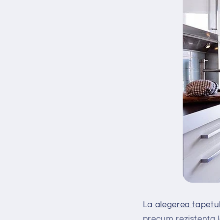
La
alegerea tapetu
precum rezistența la