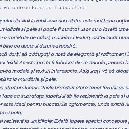
e variante de tapet pentru bucătărie:
Tapetul din vinil lavabil este una dintre cele mai bune opți
umiditate și pete și poate fi curățat ușor cu o lavetă umed
tr-o varietate de culori, modele și texturi, astfel încât put
ai bine cu decorul dumneavoastră.
Dacă doriți să adăugați o notă de eleganță și rafinament î
ul textil. Acesta poate fi fabricat din materiale precum 
vea modele și texturi interesante. Asigurați-vă că alegeți
zista la murdărie și pete.
cu strat protector: Unele branduri oferă tapet lavabil cu u
 face ca suprafața tapetului să fie rezistentă la pete și 
t este ideal pentru bucătăriile aglomerate, unde există ri
e și pete.
 rezistent la umiditate: Există tapete special concepute 