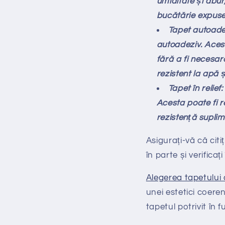
umiditate și abur
bucătărie expuse 
Tapet autoadez
autoadeziv. Acest
fără a fi necesar
rezistent la apă ș
Tapet în relief
Acesta poate fi re
rezistență suplim
Asigurați-vă că citi
în parte și verifica
Alegerea tapetului
unei estetici coere
tapetul potrivit în 