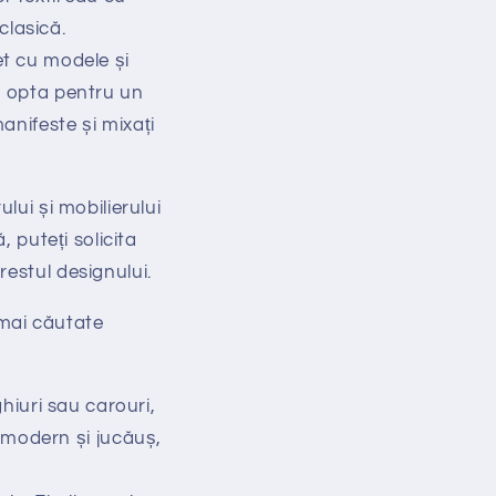
clasică.
pet cu modele și
ți opta pentru un
anifeste și mixați
lui și mobilierului
, puteți solicita
estul designului.
e mai căutate
ghiuri sau carouri,
 modern și jucăuș,