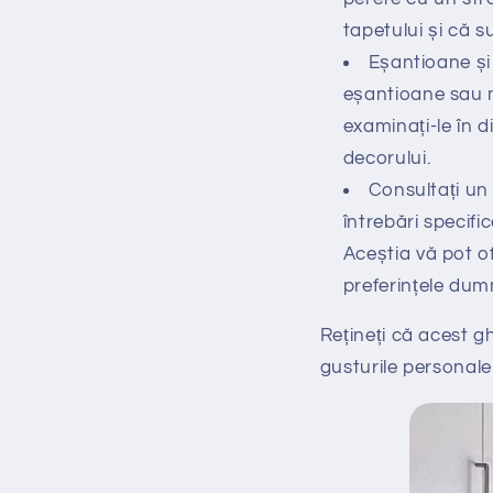
tapetului și că su
Eșantioane și 
eșantioane sau m
examinați-le în d
decorului.
Consultați un 
întrebări specifi
Aceștia vă pot of
preferințele du
Rețineți că acest g
gusturile personale 