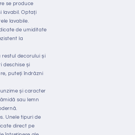
are se produce
 lavabil. Optați
ele lavabile.
idicate de umiditate
ezistent la
 restul decorului și
i deschise și
e, puteți îndrăzni
funzime și caracter
ărămidă sau lemn
odernă.
es. Unele tipuri de
icate direct pe
e întreținere ale