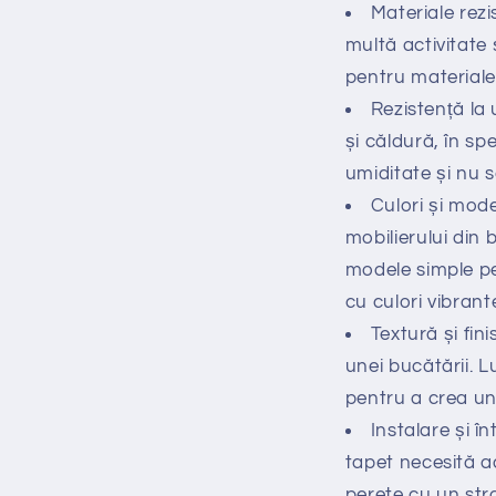
Materiale rez
multă activitate 
pentru materiale r
Rezistență la 
și căldură, în sp
umiditate și nu s
Culori și mode
mobilierului din 
modele simple pe
cu culori vibrant
Textură și fi
unei bucătării. 
pentru a crea un
Instalare și în
tapet necesită ad
perete cu un stra