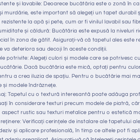
istente și lavabile: Deoarece bucătăria este o zonă în c
și murdărie, este important să alegeți un tapet durabil și
ezistente la apă și pete, cum ar fi vinilul lavabil sau fibr
umiditate și căldură: Bucătăria este expusă la niveluri r
ecial în zona de gătit. Asigurați-vă că tapetul ales este r
e va deteriora sau decoji în aceste condiții.
le potrivite: Alegeți culori și modele care se potrivesc cu
bucătărie. Dacă bucătăria este mică, optați pentru culor
ntru a crea iluzia de spațiu. Pentru o bucătărie mai mar
e și modele îndrăznețe.
nisaj: Tapetul cu o textură interesantă poate adăuga pro
Luați în considerare texturi precum modele de piatră, c
 aspect rustic sau texturi metalice pentru o estetică m
treținere: Verificați cerințele de instalare ale tapetului al
eziv și aplicare profesională, în timp ce altele pot fi apl
t adeziv preaplicat. Asigurați-vă că înțelegeți cerințele d