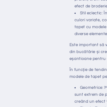
efect de broderi
Stil eclectic: 
culori variate, c
tapet cu modele g
diverse elemente
Este important să vă
din bucătărie și cre
eșantioane pentru a
În funcție de tendin
modele de tapet pe
Geometrice: Mo
sunt extrem de p
creând un efect v