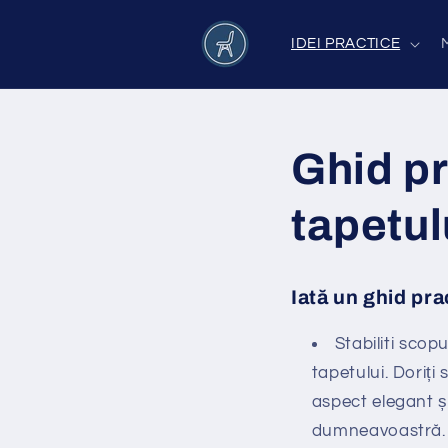
Salt la
conținut
IDEI PRACTICE
Ghid pr
tapetul
Iată un ghid pra
Stabiliti scopu
tapetului. Doriți
aspect elegant și
dumneavoastră.