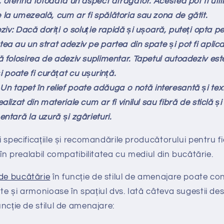
, oferind totodată un aspect atrăgător. Acestea pot fi utili
la umezeală, cum ar fi spălătoria sau zona de gătit.
iv: Dacă doriți o soluție rapidă și ușoară, puteți opta pe
ea au un strat adeziv pe partea din spate și pot fi aplic
ă folosirea de adeziv suplimentar. Tapetul autoadeziv este
i poate fi curățat cu ușurință.
: Un tapet în relief poate adăuga o notă interesantă și tex
alizat din materiale cum ar fi vinilul sau fibră de sticlă și
entară la uzură și zgârieturi.
ți specificațiile și recomandările producătorului pentru f
ți în prealabil compatibilitatea cu mediul din bucătărie.
 de bucătărie
în funcție de stilul de amenajare poate con
nte și armonioase în spațiul dvs. Iată câteva sugestii de
funcție de stilul de amenajare: