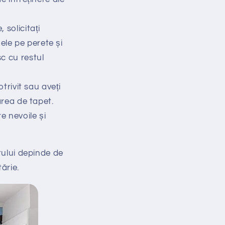
solicitați
ele pe perete și
sc cu restul
trivit sau aveți
area de tapet.
e nevoile și
tului depinde de
ărie.