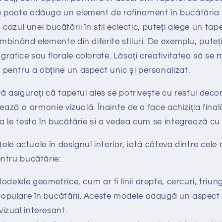
e poate adăuga un element de rafinament în bucătăria 
În cazul unei bucătării în stil eclectic, puteți alege un ta
ombinând elemente din diferite stiluri. De exemplu, pute
rafice sau florale colorate. Lăsați creativitatea să se m
 pentru a obține un aspect unic și personalizat.
 asigurați că tapetul ales se potrivește cu restul decoru
ează o armonie vizuală. Înainte de a face achiziția finală
 le testa în bucătărie și a vedea cum se integrează cu r
țele actuale în designul interior, iată câteva dintre cel
ntru bucătărie:
delele geometrice, cum ar fi linii drepte, cercuri, triun
opulare în bucătării. Aceste modele adaugă un aspect
izual interesant.