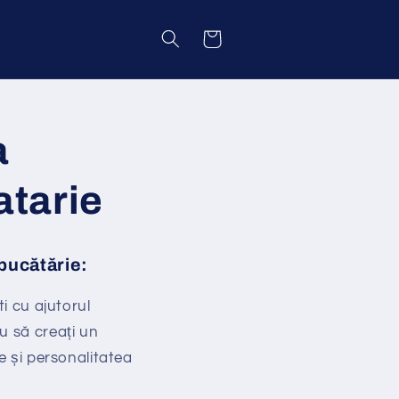
Coș
a
atarie
 bucătărie:
ati cu ajutorul
u să creați un
le și personalitatea