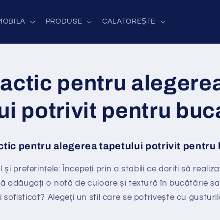
MOBILA
PRODUSE
CALATOREȘTE
actic pentru alegere
ui potrivit pentru buc
ctic pentru alegerea tapetului potrivit pentru
l și preferințele: Începeți prin a stabili ce doriti să realiz
 să adăugați o notă de culoare și textură în bucătărie sa
 sofisticat? Alegeți un stil care se potrivește cu gusturi