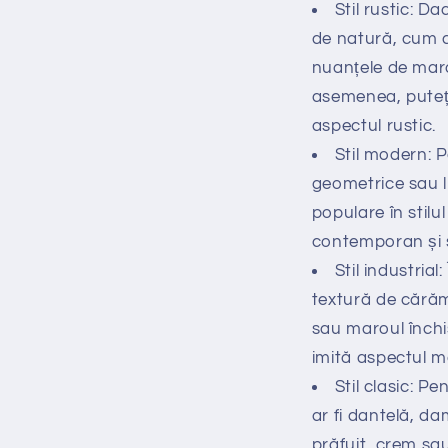
Stil rustic: D
de natură, cum ar
nuanțele de maro
asemenea, puteți
aspectul rustic.
Stil modern: 
geometrice sau li
populare în stil
contemporan și s
Stil industrial
textură de cărăm
sau maroul închi
imită aspectul me
Stil clasic: P
ar fi dantelă, da
prăfuit, crem sau