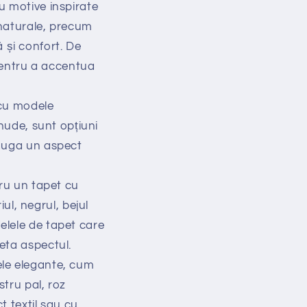
cu motive inspirate
i naturale, precum
 și confort. De
pentru a accentua
 cu modele
 nude, sunt opțiuni
dăuga un aspect
ntru un tapet cu
l, negrul, bejul
elele de tapet care
leta aspectul.
dele elegante, cum
stru pal, roz
ct textil sau cu