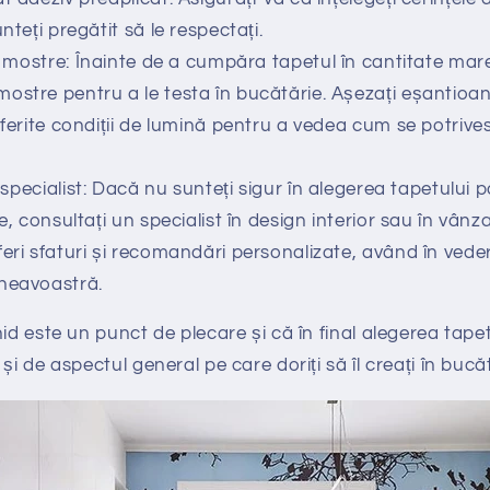
nteți pregătit să le respectați.
mostre: Înainte de a cumpăra tapetul în cantitate mare, 
ostre pentru a le testa în bucătărie. Așezați eșantioan
iferite condiții de lumină pentru a vedea cum se potrive
specialist: Dacă nu sunteți sigur în alegerea tapetului po
ce, consultați un specialist în design interior sau în vânz
eri sfaturi și recomandări personalizate, având în veder
mneavoastră.
hid este un punct de plecare și că în final alegerea tape
și de aspectul general pe care doriți să îl creați în bucăt