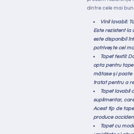
dintre cele mai bun
Vinil lavabil: 
Este rezistent la 
este disponibil în
potrivește cel m
Tapet textil: 
opta pentru tapet
mătase și poate a
tratat pentru a re
Tapet lavabil 
suplimentar, care
Acest tip de tape
produce accident
Tapet cu model