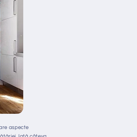
rare aspecte
ătăriei. Iată câteva