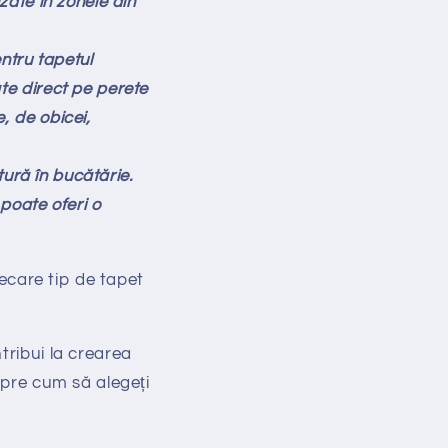
zate în zonele din
ntru tapetul
ate direct pe perete
, de obicei,
tură în bucătărie.
 poate oferi o
iecare tip de tapet
tribui la crearea
spre cum să alegeți