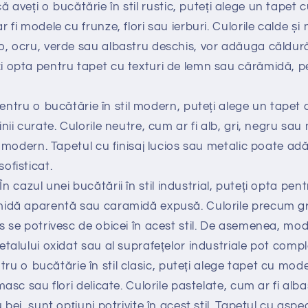
acă aveți o bucătărie în stil rustic, puteți alege un tapet 
 fi modele cu frunze, flori sau ierburi. Culorile calde ș
, ocru, verde sau albastru deschis, vor adăuga căldură
 opta pentru tapet cu texturi de lemn sau cărămidă, 
Pentru o bucătărie în stil modern, puteți alege un tapet
nii curate. Culorile neutre, cum ar fi alb, gri, negru sau
ul modern. Tapetul cu finisaj lucios sau metalic poate a
ofisticat.
: În cazul unei bucătării în stil industrial, puteți opta pe
idă aparentă sau caramidă expusă. Culorile precum griu
s se potrivesc de obicei în acest stil. De asemenea, mod
talului oxidat sau al suprafețelor industriale pot comp
entru o bucătărie în stil clasic, puteți alege tapet cu mo
masc sau flori delicate. Culorile pastelate, cum ar fi alba
 bej, sunt opțiuni potrivite în acest stil. Tapetul cu aspe