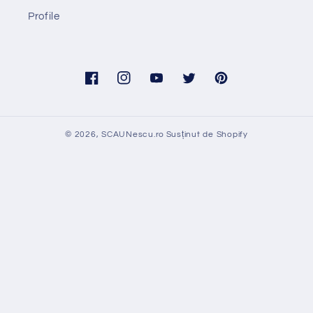
Profile
Facebook
Instagram
YouTube
Twitter
Pinterest
© 2026,
SCAUNescu.ro
Susținut de Shopify