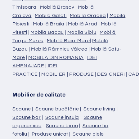
Timisoara
|
Mobilă Brasov
|
Mobilă
Craiova
|
Mobilă Galati
|
Mobilă Oradea
|
Mobilă
Ploiesti
|
Mobilă Braila
|
Mobilă Arad
|
Mobilă
Pitesti
|
Mobilă Bacau
|
Mobilă Sibiu
|
Mobilă
Targu-Mures
|
Mobilă Baia-Mare
|
Mobilă
Buzau
|
Mobilă Râmnicu Vâlcea
|
Mobilă Satu-
Mare
|
MOBILA DIN ROMANIA
|
IDEI
AMENAJARE
|
IDEI
PRACTICE
|
MOBILIER
|
PRODUSE
|
DESIGNERI
|
CAD
Mobilier de calitate
Scaune
|
Scaune bucătărie
|
Scaune living
|
Scaune bar
|
Scaune insula
|
Scaune
ergonomice
|
Scaune birou
|
Scaune tip
fotoliu
|
Produse unicat
|
Scaune piele