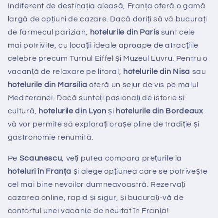
Indiferent de destinația aleasă, Franța oferă o gamă
largă de opțiuni de cazare. Dacă doriți să vă bucurați
de farmecul parizian,
hotelurile din Paris
sunt cele
mai potrivite, cu locații ideale aproape de atracțiile
celebre precum Turnul Eiffel și Muzeul Luvru. Pentru o
vacanță de relaxare pe litoral,
hotelurile din Nisa
sau
hotelurile din Marsilia
oferă un sejur de vis pe malul
Mediteranei. Dacă sunteți pasionați de istorie și
cultură,
hotelurile din Lyon
și
hotelurile din Bordeaux
vă vor permite să explorați orașe pline de tradiție și
gastronomie renumită.
Pe
Scaunescu
, veți putea compara prețurile la
hoteluri în Franța
și alege opțiunea care se potrivește
cel mai bine nevoilor dumneavoastră. Rezervați
cazarea online, rapid și sigur, și bucurați-vă de
confortul unei vacanțe de neuitat în Franța!