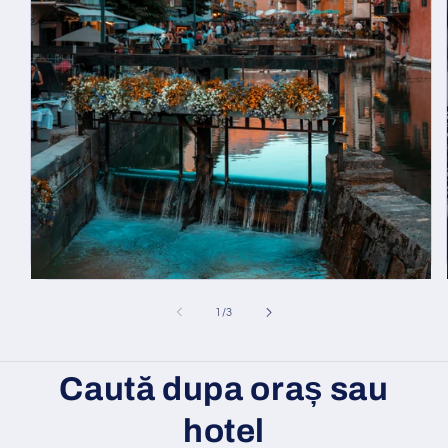
din
1
/
3
Caută dupa oraș sau
hotel