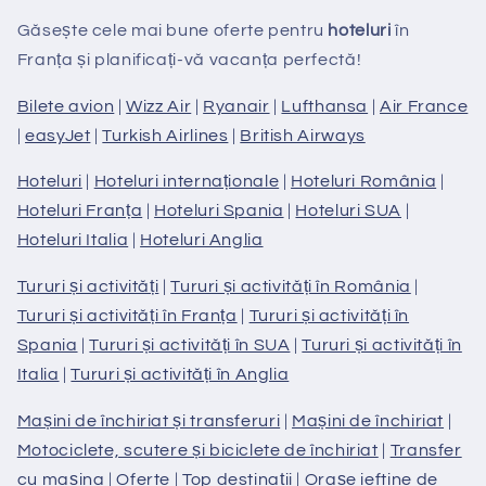
Găsește cele mai bune oferte pentru
hoteluri
în
Franța și planificați-vă vacanța perfectă!
Bilete avion
|
Wizz Air
|
Ryanair
|
Lufthansa
|
Air France
|
easyJet
|
Turkish Airlines
|
British Airways
Hoteluri
|
Hoteluri internaționale
|
Hoteluri România
|
Hoteluri Franța
|
Hoteluri Spania
|
Hoteluri SUA
|
Hoteluri Italia
|
Hoteluri Anglia
Tururi și activități
|
Tururi și activități în România
|
Tururi și activități în Franța
|
Tururi și activități în
Spania
|
Tururi și activități în SUA
|
Tururi și activități în
Italia
|
Tururi și activități în Anglia
Mașini de închiriat și transferuri
|
Mașini de închiriat
|
Motociclete, scutere și biciclete de închiriat
|
Transfer
cu mașina
|
Oferte
|
Top destinații
|
Orașe ieftine de