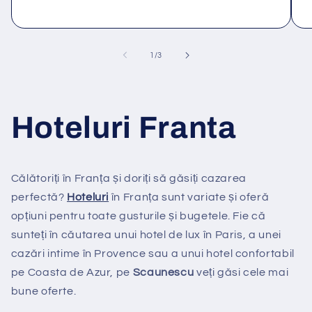
din
1
/
3
Hoteluri Franta
Călătoriți în Franța și doriți să găsiți cazarea
perfectă?
Hoteluri
în Franța sunt variate și oferă
opțiuni pentru toate gusturile și bugetele. Fie că
sunteți în căutarea unui hotel de lux în Paris, a unei
cazări intime în Provence sau a unui hotel confortabil
pe Coasta de Azur, pe
Scaunescu
veți găsi cele mai
bune oferte.