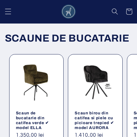
Salt la
conținut
Coș
SCAUNE DE BUCATARIE
Scaun birou din
S
Scaun de
catifea si piele cu
m
bucatarie din
picioare trepied ✔
p
catifea verde ✔
model AURORA
m
model ELLA
Preț
1.410,00 lei
P
1
Preț
1.350,00 lei