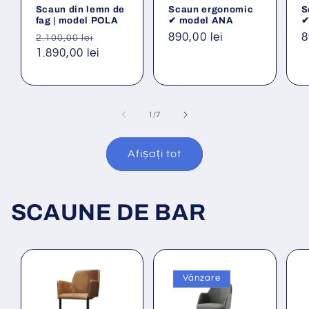
Scaun din lemn de
Scaun ergonomic
S
fag | model POLA
✔ model ANA
✔
Preț
Preț
Preț
890,00 lei
P
8
2.100,00 lei
obișnuit
1.890,00 lei
redus
obișnuit
o
din
1
/
7
Afișați tot
SCAUNE DE BAR
Vânzare