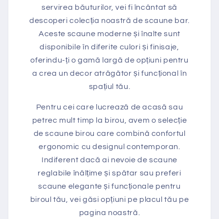
servirea băuturilor, vei fi încântat să
descoperi colecția noastră de scaune bar.
Aceste scaune moderne și înalte sunt
disponibile în diferite culori și finisaje,
oferindu-ți o gamă largă de opțiuni pentru
a crea un decor atrăgător și funcțional în
spațiul tău.
Pentru cei care lucrează de acasă sau
petrec mult timp la birou, avem o selecție
de scaune birou care combină confortul
ergonomic cu designul contemporan.
Indiferent dacă ai nevoie de scaune
reglabile înălțime și spătar sau preferi
scaune elegante și funcționale pentru
biroul tău, vei găsi opțiuni pe placul tău pe
pagina noastră.