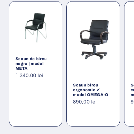
Scaun de birou
negru | model
META
Preț
1.340,00 lei
obișnuit
Scaun birou
S
ergonomic ✔
e
model OMEGA-O
m
Preț
890,00 lei
P
9
obișnuit
o