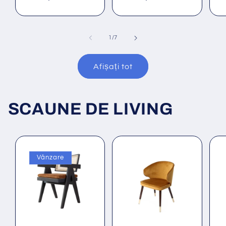
obișnuit
o
obișnuit
din
1
/
7
Afișați tot
SCAUNE DE LIVING
Vânzare