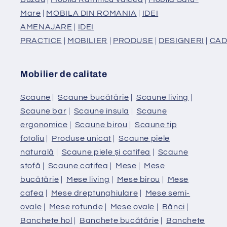
Mare
|
MOBILA DIN ROMANIA
|
IDEI
AMENAJARE
|
IDEI
PRACTICE
|
MOBILIER
|
PRODUSE
|
DESIGNERI
|
CAD
Mobilier de calitate
Scaune
|
Scaune bucătărie
|
Scaune living
|
Scaune bar
|
Scaune insula
|
Scaune
ergonomice
|
Scaune birou
|
Scaune tip
fotoliu
|
Produse unicat
|
Scaune piele
naturală
|
Scaune piele și catifea
|
Scaune
stofă
|
Scaune catifea
|
Mese
|
Mese
bucătărie
|
Mese living
|
Mese birou
|
Mese
cafea
|
Mese dreptunghiulare
|
Mese semi-
ovale
|
Mese rotunde
|
Mese ovale
|
Bănci
|
Banchete hol
|
Banchete bucătărie
|
Banchete