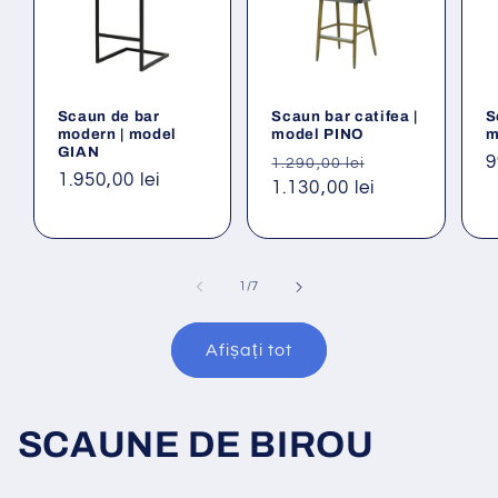
Scaun de bar
Scaun bar catifea |
S
modern | model
model PINO
m
GIAN
Preț
Preț
P
9
1.290,00 lei
Preț
1.950,00 lei
obișnuit
1.130,00 lei
redus
o
obișnuit
din
1
/
7
Afișați tot
SCAUNE DE BIROU