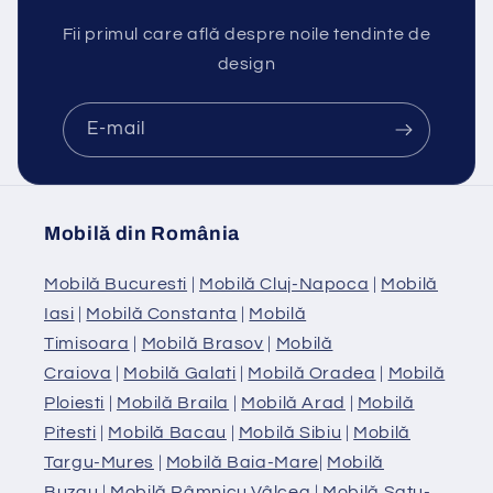
Fii primul care află despre noile tendinte de
design
E-mail
Mobilă din România
Mobilă Bucuresti
|
Mobilă Cluj-Napoca
|
Mobilă
Iasi
|
Mobilă Constanta
|
Mobilă
Timisoara
|
Mobilă Brasov
|
Mobilă
Craiova
|
Mobilă Galati
|
Mobilă Oradea
|
Mobilă
Ploiesti
|
Mobilă Braila
|
Mobilă Arad
|
Mobilă
Pitesti
|
Mobilă Bacau
|
Mobilă Sibiu
|
Mobilă
Targu-Mures
|
Mobilă Baia-Mare
|
Mobilă
Buzau
|
Mobilă Râmnicu Vâlcea
|
Mobilă Satu-