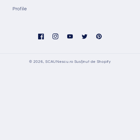
Profile
Facebook
Instagram
YouTube
Twitter
Pinterest
© 2026,
SCAUNescu.ro
Susținut de Shopify