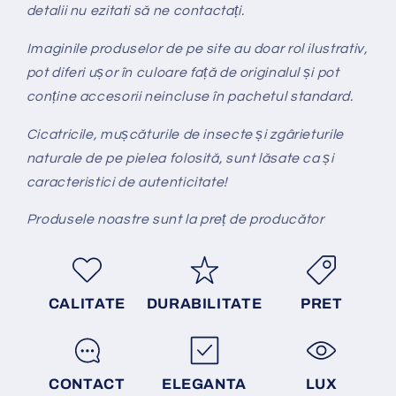
detalii nu ezitati s
ă ne contacta
ți.
Imaginile produselor de pe site au doar rol ilustrativ,
pot diferi ușor în culoare față de originalul și pot
conține accesorii neincluse în pachetul standard.
Cicatricile, mușcăturile de insecte și zgârieturile
naturale de pe pielea folosită, sunt lăsate ca și
caracteristici de autenticitate!
Produsele noastre sunt la preț de producător
CALITATE
DURABILITATE
PRET
CONTACT
ELEGANTA
LUX