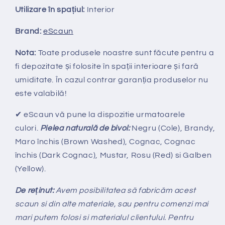
Utilizare în spațiul:
Interior
Brand:
eScaun
Nota:
Toate produsele noastre sunt făcute pentru a
fi depozitate și folosite în spații interioare și fară
umiditate. În cazul contrar garanția produselor nu
este valabilă!
✔ eScaun vă pune la dispozitie urmatoarele
culori.
Pielea naturală
de bivol:
Negru (Cole), Brandy,
Maro închis (Brown Washed), Cognac, Cognac
închis (Dark Cognac), Mustar, Rosu (Red) si Galben
(Yellow)
.
De re
ținut:
Avem posibilitatea s
ă
fabric
ăm
acest
scaun
si din alte materiale, sau pentru comenzi mai
mari putem folosi si materialul clientului.
Pentru