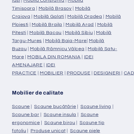
Iasi
|
Mobilă Constanta
|
Mobilă
Timisoara
|
Mobilă Brasov
|
Mobilă
Craiova
|
Mobilă Galati
|
Mobilă Oradea
|
Mobilă
Ploiesti
|
Mobilă Braila
|
Mobilă Arad
|
Mobilă
Pitesti
|
Mobilă Bacau
|
Mobilă Sibiu
|
Mobilă
Targu-Mures
|
Mobilă Baia-Mare
|
Mobilă
Buzau
|
Mobilă Râmnicu Vâlcea
|
Mobilă Satu-
Mare
|
MOBILA DIN ROMANIA
|
IDEI
AMENAJARE
|
IDEI
PRACTICE
|
MOBILIER
|
PRODUSE
|
DESIGNERI
|
CAD
Mobilier de calitate
Scaune
|
Scaune bucătărie
|
Scaune living
|
Scaune bar
|
Scaune insula
|
Scaune
ergonomice
|
Scaune birou
|
Scaune tip
fotoliu
|
Produse unicat
|
Scaune piele