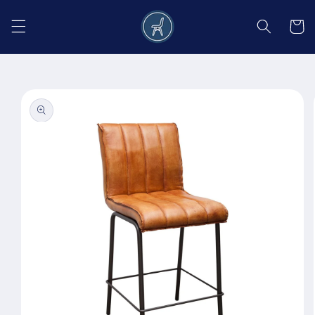
Salt la
conținut
Coș
Salt la
informațiile
despre
produs