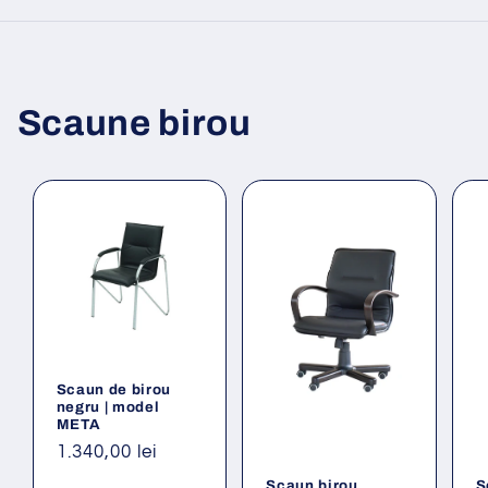
Scaune birou
Scaun de birou
negru | model
META
Preț
1.340,00 lei
obișnuit
Scaun birou
S