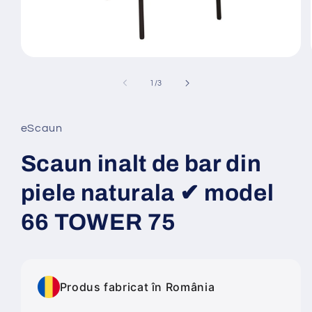
Deschide
conținutul
media
din
1
/
3
1
într-
o
fereastră
eScaun
modală
Scaun inalt de bar din
piele naturala ✔ model
66 TOWER 75
Produs fabricat în România