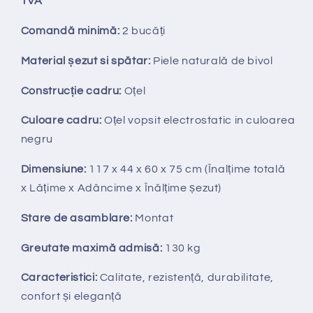
TVA
Comandă minimă:
2
bucăți
Material șezut si spătar:
Piele naturală de bivol
Construcție cadru:
Oțel
Culoare cadru:
Oțel vopsit electrostatic in culoarea
negru
Dimensiune:
117 x 44 x 60 x 75
cm
(Înalțime totală
x
Lățime x Adâncime x Înălțime șezut)
Stare de asamblare:
Montat
Greutate maximă admisă:
130 kg
Caracteristici:
Calitate, rezistență, durabilitate,
confort și eleganță