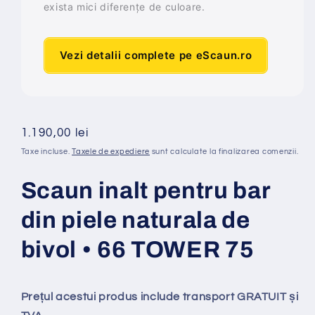
exista mici diferențe de culoare.
Vezi detalii complete pe eScaun.ro
Preț
1.190,00 lei
obișnuit
Taxe incluse.
Taxele de expediere
sunt calculate la finalizarea comenzii.
Scaun inalt pentru bar
din piele naturala de
bivol • 66 TOWER 75
Prețul acestui produs include transport GRATUIT și