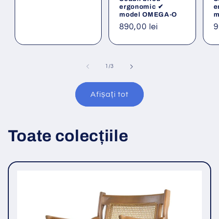
ergonomic ✔
e
model OMEGA-O
m
Preț
890,00 lei
P
9
obișnuit
o
din
1
/
3
Afișați tot
Toate colecțiile