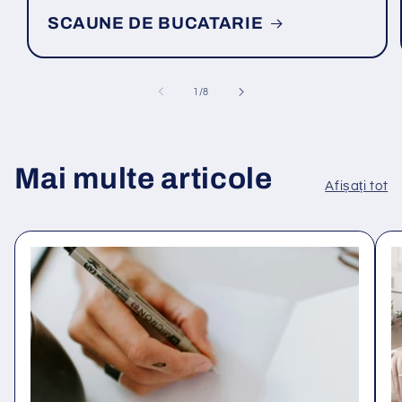
SCAUNE DE BUCATARIE
din
1
/
8
Mai multe articole
Afișați tot