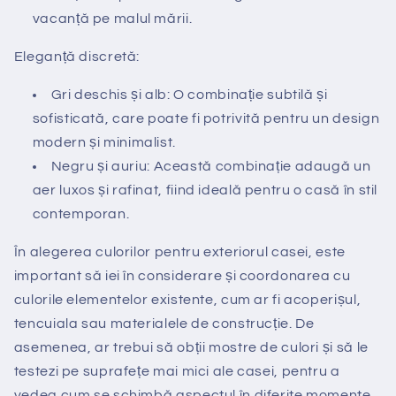
vacanță pe malul mării.
Eleganță discretă:
Gri deschis și alb: O combinație subtilă și
sofisticată, care poate fi potrivită pentru un design
modern și minimalist.
Negru și auriu: Această combinație adaugă un
aer luxos și rafinat, fiind ideală pentru o casă în stil
contemporan.
În alegerea culorilor pentru exteriorul casei, este
important să iei în considerare și coordonarea cu
culorile elementelor existente, cum ar fi acoperișul,
tencuiala sau materialele de construcție. De
asemenea, ar trebui să obții mostre de culori și să le
testezi pe suprafețe mai mici ale casei, pentru a
vedea cum se schimbă aspectul în diferite momente