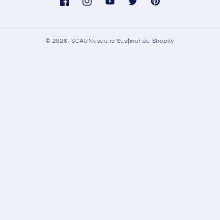
Facebook
Instagram
YouTube
Twitter
Pinterest
© 2026,
SCAUNescu.ro
Susținut de Shopify