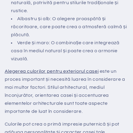
naturală, potrivită pentru stilurile tradiționale și
rustice.
Albastru și alb: O alegere proaspătă și
răcoritoare, care poate crea o atmosferă calmă și
plăcută.
Verde și maro: O combinație care integrează
casa în mediul natural și poate crea o armonie
vizuală.
Alegerea culorilor pentru exteriorul casei
este un
proces important și necesită luarea în considerare a
mai multor factori. Stilul arhitectural, mediul
înconjurător, orientarea casei și accentuarea
elementelor arhitecturale sunt toate aspecte
importante de luat în considerare.
Culorile pot crea o primă impresie puternică și pot
adăuga personalitate și caracter casei tale.