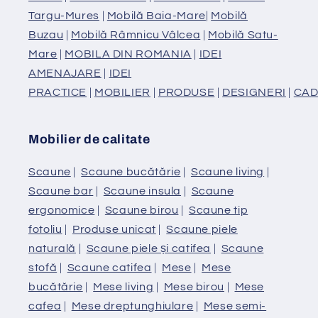
Targu-Mures
|
Mobilă Baia-Mare
|
Mobilă
Buzau
|
Mobilă Râmnicu Vâlcea
|
Mobilă Satu-
Mare
|
MOBILA DIN ROMANIA
|
IDEI
AMENAJARE
|
IDEI
PRACTICE
|
MOBILIER
|
PRODUSE
|
DESIGNERI
|
CAD
Mobilier de calitate
Scaune
|
Scaune bucătărie
|
Scaune living
|
Scaune bar
|
Scaune insula
|
Scaune
ergonomice
|
Scaune birou
|
Scaune tip
fotoliu
|
Produse unicat
|
Scaune piele
naturală
|
Scaune piele și catifea
|
Scaune
stofă
|
Scaune catifea
|
Mese
|
Mese
bucătărie
|
Mese living
|
Mese birou
|
Mese
cafea
|
Mese dreptunghiulare
|
Mese semi-