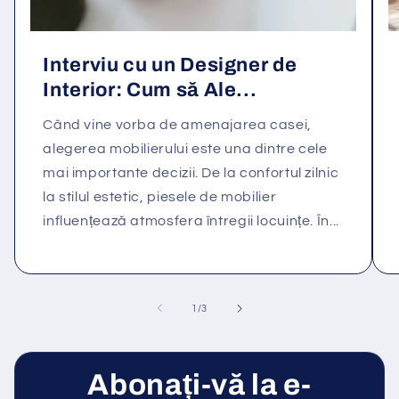
Interviu cu un Designer de
Interior: Cum să Ale...
Când vine vorba de amenajarea casei,
alegerea mobilierului este una dintre cele
mai importante decizii. De la confortul zilnic
la stilul estetic, piesele de mobilier
influențează atmosfera întregii locuințe. În...
din
1
/
3
Abonați-vă la e-