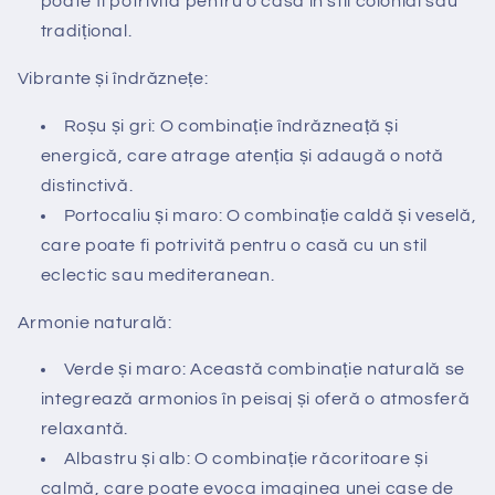
poate fi potrivită pentru o casă în stil colonial sau
tradițional.
Vibrante și îndrăznețe:
Roșu și gri: O combinație îndrăzneață și
energică, care atrage atenția și adaugă o notă
distinctivă.
Portocaliu și maro: O combinație caldă și veselă,
care poate fi potrivită pentru o casă cu un stil
eclectic sau mediteranean.
Armonie naturală:
Verde și maro: Această combinație naturală se
integrează armonios în peisaj și oferă o atmosferă
relaxantă.
Albastru și alb: O combinație răcoritoare și
calmă, care poate evoca imaginea unei case de