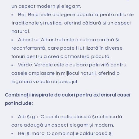
un aspect modern și elegant.
Bej: Bejul este o alegere populară pentru stilurile
tradiționale și rustice, oferind căldură și un aspect
natural.
Albastru: Albastrul este o culoare calmă și
reconfortantă, care poate fi utilizată în diverse
tonuri pentru a crea o atmosferă plăcută.
Verde: Verdele este o culoare potrivită pentru
casele amplasate în mijlocul naturii, oferind o
legătură vizuală cu peisajul.
Combinații inspirate de culori pentru exteriorul casei
pot include:
Alb și gri: O combinație clasică și sofisticată
care adaugă un aspect elegant și modern.
Bej și maro: O combinație călduroasă și