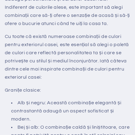
Indiferent de culorile alese, este important să alegi
combinații care să-ți ofere o senzație de acasă și să-ți
ofere o bucurie atunci când te uiți la casa ta.
Cu toate că există numeroase combinații de culori
pentru exteriorul casei, este esențial să alegi o paletă
de culori care reflectă personalitatea ta și care se
potrivește cu stilul și mediul înconjurător. Iată câteva
dintre cele mai inspirate combinații de culori pentru
exteriorul casei:
Granițe clasice:
Alb și negru: Această combinație elegantă și
contrastantă adaugă un aspect sofisticat și
modern.
Bej și alb: O combinație caldă și liniștitoare, care