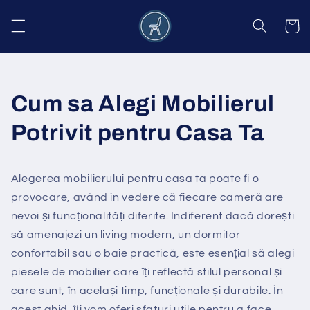
Salt la
conținut
Coș
Cum sa Alegi Mobilierul
Potrivit pentru Casa Ta
Alegerea mobilierului pentru casa ta poate fi o
provocare, având în vedere că fiecare cameră are
nevoi și funcționalități diferite. Indiferent dacă dorești
să amenajezi un living modern, un dormitor
confortabil sau o baie practică, este esențial să alegi
piesele de mobilier care îți reflectă stilul personal și
care sunt, în același timp, funcționale și durabile. În
acest ghid, îți vom oferi sfaturi utile pentru a face