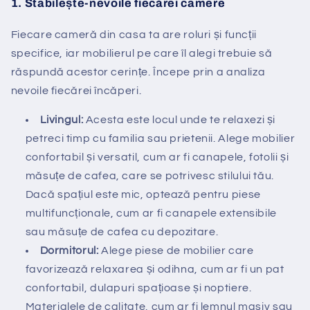
1.
Stabilește-nevoile fiecărei camere
Fiecare cameră din casa ta are roluri și funcții
specifice, iar mobilierul pe care îl alegi trebuie să
răspundă acestor cerințe. Începe prin a analiza
nevoile fiecărei încăperi.
Livingul:
Acesta este locul unde te relaxezi și
petreci timp cu familia sau prietenii. Alege mobilier
confortabil și versatil, cum ar fi canapele, fotolii și
măsuțe de cafea, care se potrivesc stilului tău.
Dacă spațiul este mic, optează pentru piese
multifuncționale, cum ar fi canapele extensibile
sau măsuțe de cafea cu depozitare.
Dormitorul:
Alege piese de mobilier care
favorizează relaxarea și odihna, cum ar fi un pat
confortabil, dulapuri spațioase și noptiere.
Materialele de calitate, cum ar fi lemnul masiv sau