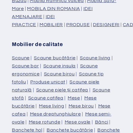
Buzau
|
Mobilă Râmnicu Vâlcea
|
Mobilă Satu-
Mare
|
MOBILA DIN ROMANIA
|
IDEI
AMENAJARE
|
IDEI
PRACTICE
|
MOBILIER
|
PRODUSE
|
DESIGNERI
|
CAD
Mobilier de calitate
Scaune
|
Scaune bucătărie
|
Scaune living
|
Scaune bar
|
Scaune insula
|
Scaune
ergonomice
|
Scaune birou
|
Scaune tip
fotoliu
|
Produse unicat
|
Scaune piele
naturală
|
Scaune piele și catifea
|
Scaune
stofă
|
Scaune catifea
|
Mese
|
Mese
bucătărie
|
Mese living
|
Mese birou
|
Mese
cafea
|
Mese dreptunghiulare
|
Mese semi-
ovale
|
Mese rotunde
|
Mese ovale
|
Bănci
|
Banchete hol
|
Banchete bucătărie
|
Banchete