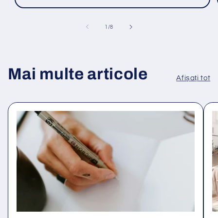
din
1
/
8
Mai multe articole
Afișați tot