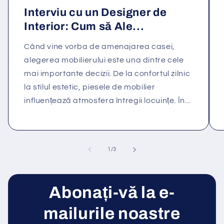
Interviu cu un Designer de
Interior: Cum să Ale...
Când vine vorba de amenajarea casei,
alegerea mobilierului este una dintre cele
mai importante decizii. De la confortul zilnic
la stilul estetic, piesele de mobilier
influențează atmosfera întregii locuințe. În...
din
1
/
3
Abonați-vă la e-
mailurile noastre