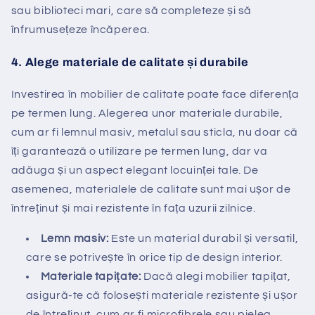
sau biblioteci mari, care să completeze și să
înfrumusețeze încăperea.
4.
Alege materiale de calitate și durabile
Investirea în mobilier de calitate poate face diferența
pe termen lung. Alegerea unor materiale durabile,
cum ar fi lemnul masiv, metalul sau sticla, nu doar că
îți garantează o utilizare pe termen lung, dar va
adăuga și un aspect elegant locuinței tale. De
asemenea, materialele de calitate sunt mai ușor de
întreținut și mai rezistente în fața uzurii zilnice.
Lemn masiv:
Este un material durabil și versatil,
care se potrivește în orice tip de design interior.
Materiale tapițate:
Dacă alegi mobilier tapițat,
asigură-te că folosești materiale rezistente și ușor
de întreținut, cum ar fi microfibrele sau pielea