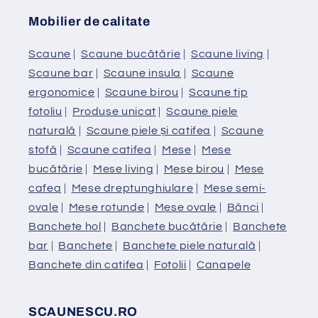
Mobilier de calitate
Scaune
|
Scaune bucătărie
|
Scaune living
|
Scaune bar
|
Scaune insula
|
Scaune
ergonomice
|
Scaune birou
|
Scaune tip
fotoliu
|
Produse unicat
|
Scaune piele
naturală
|
Scaune piele și catifea
|
Scaune
stofă
|
Scaune catifea
|
Mese
|
Mese
bucătărie
|
Mese living
|
Mese birou
|
Mese
cafea
|
Mese dreptunghiulare
|
Mese semi-
ovale
|
Mese rotunde
|
Mese ovale
|
Bănci
|
Banchete hol
|
Banchete bucătărie
|
Banchete
bar
|
Banchete
|
Banchete piele naturală
|
Banchete din catifea
|
Fotolii
|
Canapele
SCAUNESCU.RO