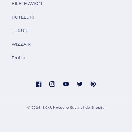
BILETE AVION
HOTELURI
TURURI
WIZZAIR
Profile
Facebook
Instagram
YouTube
Twitter
Pinterest
© 2026,
SCAUNescu.ro
Susținut de Shopify