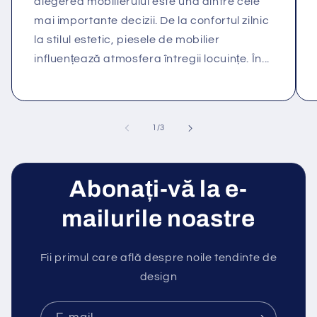
alegerea mobilierului este una dintre cele
mai importante decizii. De la confortul zilnic
la stilul estetic, piesele de mobilier
influențează atmosfera întregii locuințe. În...
din
1
/
3
Abonați-vă la e-
mailurile noastre
Fii primul care află despre noile tendinte de
design