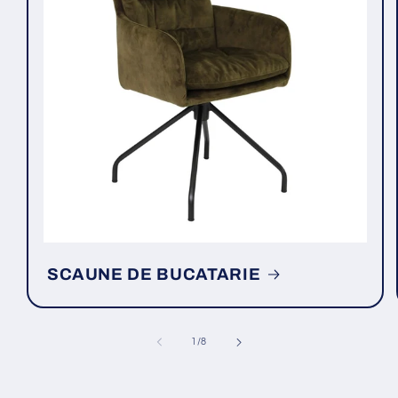
SCAUNE DE BUCATARIE
din
1
/
8