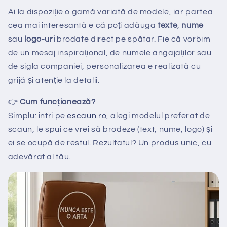
Ai la dispoziție o gamă variată de modele, iar partea
cea mai interesantă e că poți adăuga
texte
,
nume
sau
logo-uri
brodate direct pe spătar. Fie că vorbim
de un mesaj inspirațional, de numele angajaților sau
de sigla companiei, personalizarea e realizată cu
grijă și atenție la detalii.
👉
Cum funcționează?
Simplu: intri pe
escaun.ro
, alegi modelul preferat de
scaun, le spui ce vrei să brodeze (text, nume, logo) și
ei se ocupă de restul. Rezultatul? Un produs unic, cu
adevărat al tău.