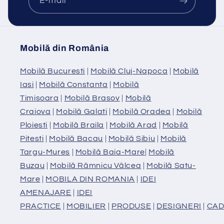
E-mail
Mobilă din România
Mobilă Bucuresti
|
Mobilă Cluj-Napoca
|
Mobilă
Iasi
|
Mobilă Constanta
|
Mobilă
Timisoara
|
Mobilă Brasov
|
Mobilă
Craiova
|
Mobilă Galati
|
Mobilă Oradea
|
Mobilă
Ploiesti
|
Mobilă Braila
|
Mobilă Arad
|
Mobilă
Pitesti
|
Mobilă Bacau
|
Mobilă Sibiu
|
Mobilă
Targu-Mures
|
Mobilă Baia-Mare
|
Mobilă
Buzau
|
Mobilă Râmnicu Vâlcea
|
Mobilă Satu-
Mare
|
MOBILA DIN ROMANIA
|
IDEI
AMENAJARE
|
IDEI
PRACTICE
|
MOBILIER
|
PRODUSE
|
DESIGNERI
|
CAD