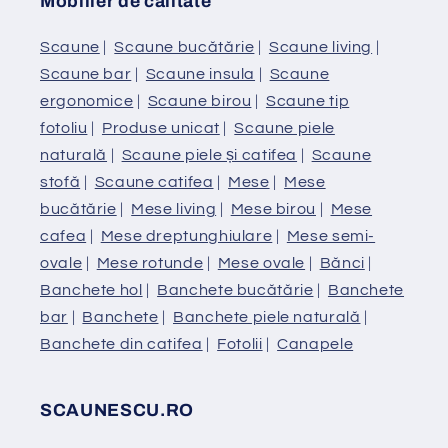
Mobilier de calitate
Scaune
|
Scaune bucătărie
|
Scaune living
|
Scaune bar
|
Scaune insula
|
Scaune
ergonomice
|
Scaune birou
|
Scaune tip
fotoliu
|
Produse unicat
|
Scaune piele
naturală
|
Scaune piele și catifea
|
Scaune
stofă
|
Scaune catifea
|
Mese
|
Mese
bucătărie
|
Mese living
|
Mese birou
|
Mese
cafea
|
Mese dreptunghiulare
|
Mese semi-
ovale
|
Mese rotunde
|
Mese ovale
|
Bănci
|
Banchete hol
|
Banchete bucătărie
|
Banchete
bar
|
Banchete
|
Banchete piele naturală
|
Banchete din catifea
|
Fotolii
|
Canapele
SCAUNESCU.RO