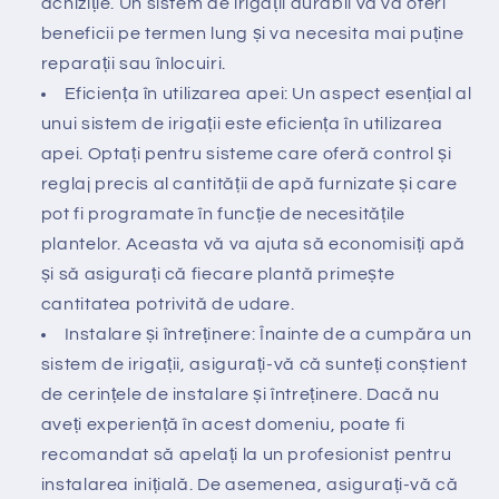
achiziție. Un sistem de irigații durabil vă va oferi
beneficii pe termen lung și va necesita mai puține
reparații sau înlocuiri.
Eficiența în utilizarea apei: Un aspect esențial al
unui sistem de irigații este eficiența în utilizarea
apei. Optați pentru sisteme care oferă control și
reglaj precis al cantității de apă furnizate și care
pot fi programate în funcție de necesitățile
plantelor. Aceasta vă va ajuta să economisiți apă
și să asigurați că fiecare plantă primește
cantitatea potrivită de udare.
Instalare și întreținere: Înainte de a cumpăra un
sistem de irigații, asigurați-vă că sunteți conștient
de cerințele de instalare și întreținere. Dacă nu
aveți experiență în acest domeniu, poate fi
recomandat să apelați la un profesionist pentru
instalarea inițială. De asemenea, asigurați-vă că