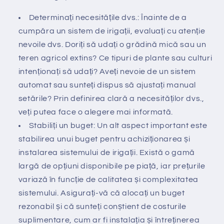
Determinați necesitățile dvs.: Înainte de a
cumpăra un sistem de irigații, evaluați cu atenție
nevoile dvs. Doriți să udați o grădină mică sau un
teren agricol extins? Ce tipuri de plante sau culturi
intenționați să udați? Aveți nevoie de un sistem
automat sau sunteți dispus să ajustați manual
setările? Prin definirea clară a necesităților dvs.,
veți putea face o alegere mai informată.
Stabiliți un buget: Un alt aspect important este
stabilirea unui buget pentru achiziționarea și
instalarea sistemului de irigații. Există o gamă
largă de opțiuni disponibile pe piață, iar prețurile
variază în funcție de calitatea și complexitatea
sistemului. Asigurați-vă că alocați un buget
rezonabil și că sunteți conștient de costurile
suplimentare, cum ar fi instalația și întreținerea