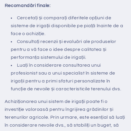
Recomandări finale:
Cercetați și comparați diferitele opțiuni de
sisteme de irigații disponibile pe piață înainte de a
face o achiziție.
Consultați recenzii și evaluări ale produselor
pentru a vă face o idee despre calitatea și
performanța sistemului de irigații.
Luați în considerare consultarea unui
profesionist sau a unui specialist în sisteme de
irigații pentru a primi sfaturi personalizate în
funcție de nevoile și caracteristicile terenului dvs.
Achiziționarea unui sistem de irigații poate fi o
investiție valoroasă pentru îngrijirea grădinilor și
terenurilor agricole. Prin urmare, este esențial să luați
în considerare nevoile dvs., să stabiliți un buget, să