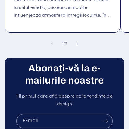
la stilul estetic, piesele de mobilier
influențează atmosfera întregii locuințe. În...
din
1
/
3
Abonați-vă la e-
mailurile noastre
Fii primul care află despre noile tendinte de
design
E-mail