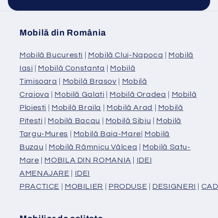
Mobilă din România
Mobilă Bucuresti
|
Mobilă Cluj-Napoca
|
Mobilă
Iasi
|
Mobilă Constanta
|
Mobilă
Timisoara
|
Mobilă Brasov
|
Mobilă
Craiova
|
Mobilă Galati
|
Mobilă Oradea
|
Mobilă
Ploiesti
|
Mobilă Braila
|
Mobilă Arad
|
Mobilă
Pitesti
|
Mobilă Bacau
|
Mobilă Sibiu
|
Mobilă
Targu-Mures
|
Mobilă Baia-Mare
|
Mobilă
Buzau
|
Mobilă Râmnicu Vâlcea
|
Mobilă Satu-
Mare
|
MOBILA DIN ROMANIA
|
IDEI
AMENAJARE
|
IDEI
PRACTICE
|
MOBILIER
|
PRODUSE
|
DESIGNERI
|
CAD