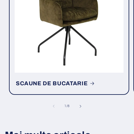
SCAUNE DE BUCATARIE
din
1
/
8