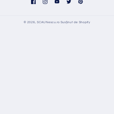
Facebook
Instagram
YouTube
Twitter
Pinterest
© 2026,
SCAUNescu.ro
Susținut de Shopify