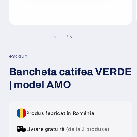
Deschide
conținutul
media
din
1
/
10
1
într-
o
fereastră
eScaun
modală
Bancheta catifea VERDE
| model AMO
Produs fabricat în România
Livrare gratuită
(de la 2 produse)