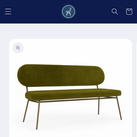
Salt la
conținut
Coș
Salt la
informațiile
despre
produs