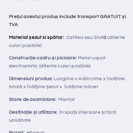
Prețul acestui produs include transport GRATUIT și
TVA
Material șezut si spătar:
Catifea sau Stof
ă
(diferite
culori posibile)
Construcție cadru și picioare:
Metal vopsit
electrostatic (diferite culori posibile)
Dimensiuni produs:
Lungime x Adâncime x Înalțime
totală x Înălțime șezut x Înălțime mâner
Stare de asamblare:
Montat
Destinație și utilizare:
În spații interioare și fară
umiditate
Brand:
eScaun