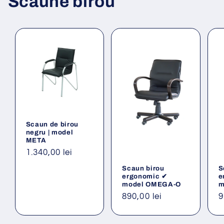
Scaune birou
Scaun de birou
negru | model
META
Preț
1.340,00 lei
obișnuit
Scaun birou
S
ergonomic ✔
e
model OMEGA-O
m
Preț
890,00 lei
P
9
obișnuit
o