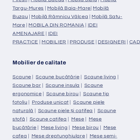
Targu-Mures
|
Mobilă Baia-Mare
|
Mobilă
Buzau
|
Mobilă Râmnicu Vâlcea
|
Mobilă Satu-
Mare
|
MOBILA DIN ROMANIA
|
IDEI
AMENAJARE
|
IDEI
PRACTICE
|
MOBILIER
|
PRODUSE
|
DESIGNERI
|
CAD
Mobilier de calitate
Scaune
|
Scaune bucătărie
|
Scaune living
|
Scaune bar
|
Scaune insula
|
Scaune
ergonomice
|
Scaune birou
|
Scaune tip
fotoliu
|
Produse unicat
|
Scaune piele
naturală
|
Scaune piele și catifea
|
Scaune
stofă
|
Scaune catifea
|
Mese
|
Mese
bucătărie
|
Mese living
|
Mese birou
|
Mese
cafea
|
Mese dreptunghiulare
|
Mese semi-