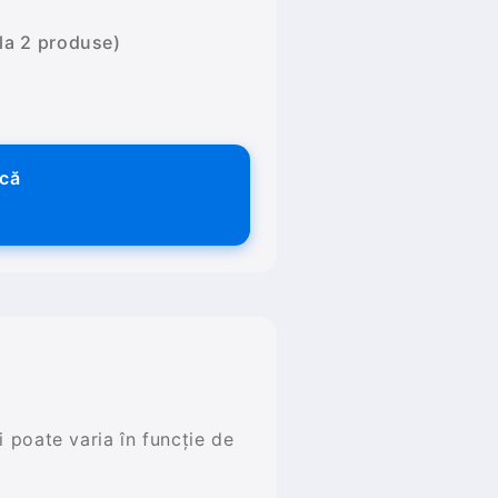
 la 2 produse)
ică
și poate varia în funcție de