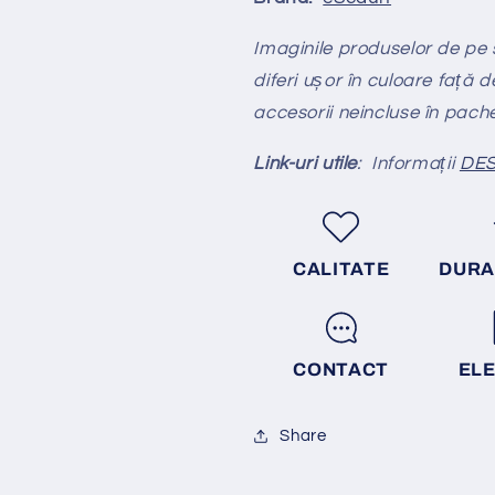
Imaginile produselor de pe si
diferi ușor în culoare față d
accesorii neincluse în pach
Link-uri utile
: Informații
DES
CALITATE
DURA
CONTACT
EL
Share