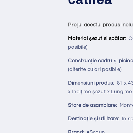
Prețul acestui produs incl
Material șezut si spătar:
Ca
posibile)
Construcție cadru și picioa
(diferite culori posibile)
Dimensiuni produs:
81 x 43
x Înălțime șezut x Lungim
Stare de asamblare:
Mont
Destinație și utilizare:
În spa
Brand:
eScaun