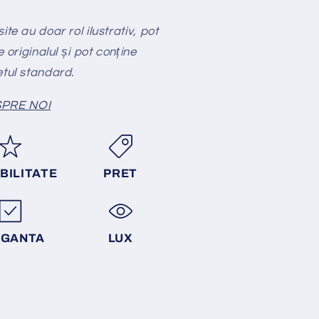
te au doar rol ilustrativ, pot
e originalul și pot conține
etul standard.
PRE NOI
BILITATE
PRET
EGANTA
LUX