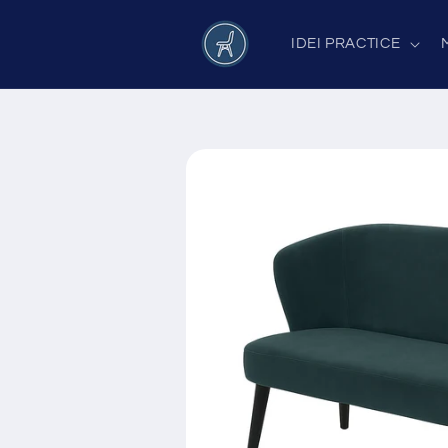
Salt la
conținut
IDEI PRACTICE
Salt la
informațiile
despre
produs