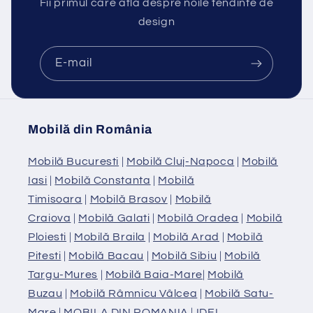
Fii primul care află despre noile tendinte de
design
E-mail
Mobilă din România
Mobilă Bucuresti
|
Mobilă Cluj-Napoca
|
Mobilă
Iasi
|
Mobilă Constanta
|
Mobilă
Timisoara
|
Mobilă Brasov
|
Mobilă
Craiova
|
Mobilă Galati
|
Mobilă Oradea
|
Mobilă
Ploiesti
|
Mobilă Braila
|
Mobilă Arad
|
Mobilă
Pitesti
|
Mobilă Bacau
|
Mobilă Sibiu
|
Mobilă
Targu-Mures
|
Mobilă Baia-Mare
|
Mobilă
Buzau
|
Mobilă Râmnicu Vâlcea
|
Mobilă Satu-
Mare
|
MOBILA DIN ROMANIA
|
IDEI