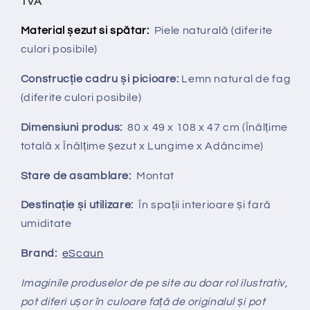
TVA
Material șezut si spătar:
Piele naturală
(diferite
culori posibile)
Construcție cadru și picioare:
Lemn natural de fag
(diferite culori posibile)
Dimensiuni produs:
80 x 49 x 108 x 47 cm (Înălțime
totală x Înălțime șezut x Lungime x Adâncime)
Stare de asamblare:
Montat
Destinație și utilizare:
În spații interioare și fară
umiditate
Brand:
eScaun
Imaginile produselor de pe site au doar rol ilustrativ,
pot diferi ușor în culoare față de originalul și pot