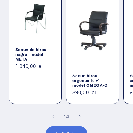
Scaun de birou
negru | model
META
Preț
1.340,00 lei
obișnuit
Scaun birou
S
ergonomic ✔
e
model OMEGA-O
m
Preț
890,00 lei
P
9
obișnuit
o
din
1
/
3