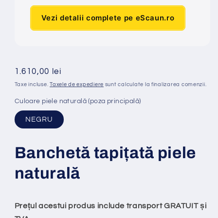
Vezi detalii complete pe eScaun.ro
Preț
1.610,00 lei
obișnuit
Taxe incluse.
Taxele de expediere
sunt calculate la finalizarea comenzii.
Culoare piele naturală (poza principală)
NEGRU
Banchet
ă
tapi
ț
at
ă
piele
natural
ă
Prețul acestui produs include transport GRATUIT și