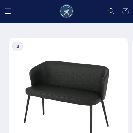
Salt la
conținut
Coș
Salt la
informațiile
despre
produs