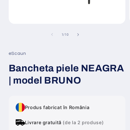
Deschide
conținutul
media
din
1
/
10
1
într-
o
fereastră
eScaun
modală
Bancheta piele NEAGRA
| model BRUNO
Produs fabricat în România
Livrare gratuită
(de la 2 produse)