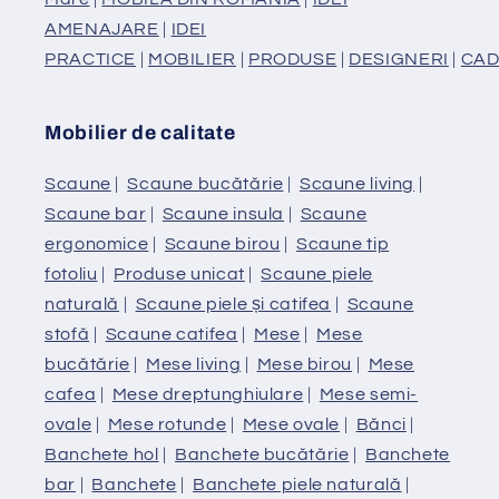
AMENAJARE
|
IDEI
PRACTICE
|
MOBILIER
|
PRODUSE
|
DESIGNERI
|
CAD
Mobilier de calitate
Scaune
|
Scaune bucătărie
|
Scaune living
|
Scaune bar
|
Scaune insula
|
Scaune
ergonomice
|
Scaune birou
|
Scaune tip
fotoliu
|
Produse unicat
|
Scaune piele
naturală
|
Scaune piele și catifea
|
Scaune
stofă
|
Scaune catifea
|
Mese
|
Mese
bucătărie
|
Mese living
|
Mese birou
|
Mese
cafea
|
Mese dreptunghiulare
|
Mese semi-
ovale
|
Mese rotunde
|
Mese ovale
|
Bănci
|
Banchete hol
|
Banchete bucătărie
|
Banchete
bar
|
Banchete
|
Banchete piele naturală
|