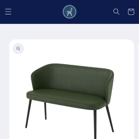
Salt la
conținut
Coș
Salt la
informațiile
despre
produs