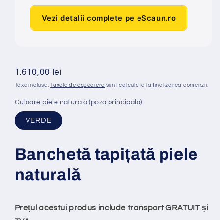
Vezi detalii complete pe eScaun.ro
Preț
1.610,00 lei
obișnuit
Taxe incluse.
Taxele de expediere
sunt calculate la finalizarea comenzii.
Culoare piele naturală (poza principală)
VERDE
Banchet
ă
tapi
ț
at
ă
piele
natural
ă
Prețul acestui produs include transport GRATUIT și