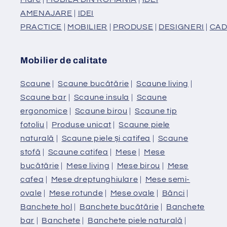
AMENAJARE
|
IDEI
PRACTICE
|
MOBILIER
|
PRODUSE
|
DESIGNERI
|
CAD
Mobilier de calitate
Scaune
|
Scaune bucătărie
|
Scaune living
|
Scaune bar
|
Scaune insula
|
Scaune
ergonomice
|
Scaune birou
|
Scaune tip
fotoliu
|
Produse unicat
|
Scaune piele
naturală
|
Scaune piele și catifea
|
Scaune
stofă
|
Scaune catifea
|
Mese
|
Mese
bucătărie
|
Mese living
|
Mese birou
|
Mese
cafea
|
Mese dreptunghiulare
|
Mese semi-
ovale
|
Mese rotunde
|
Mese ovale
|
Bănci
|
Banchete hol
|
Banchete bucătărie
|
Banchete
bar
|
Banchete
|
Banchete piele naturală
|