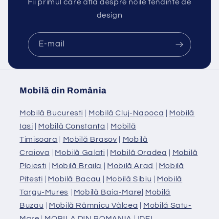
Fii primul care află despre noile tendinte de
design
E-mail
Mobilă din România
Mobilă Bucuresti
|
Mobilă Cluj-Napoca
|
Mobilă
Iasi
|
Mobilă Constanta
|
Mobilă
Timisoara
|
Mobilă Brasov
|
Mobilă
Craiova
|
Mobilă Galati
|
Mobilă Oradea
|
Mobilă
Ploiesti
|
Mobilă Braila
|
Mobilă Arad
|
Mobilă
Pitesti
|
Mobilă Bacau
|
Mobilă Sibiu
|
Mobilă
Targu-Mures
|
Mobilă Baia-Mare
|
Mobilă
Buzau
|
Mobilă Râmnicu Vâlcea
|
Mobilă Satu-
Mare
|
MOBILA DIN ROMANIA
|
IDEI