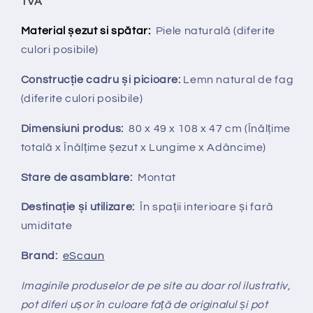
TVA
Material șezut si spătar:
Piele natural
ă
(diferite
culori posibile)
Construcție cadru și picioare:
Lemn natural de fag
(diferite culori posibile)
Dimensiuni produs:
80 x 49 x 108 x 47 cm (Înălțime
totală x Înălțime șezut x Lungime x Adâncime)
Stare de asamblare:
Montat
Destinație și utilizare:
În spații interioare și fară
umiditate
Brand:
eScaun
Imaginile produselor de pe site au doar rol ilustrativ,
pot diferi ușor în culoare față de originalul și pot