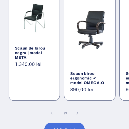
Scaun de birou
negru | model
META
Preț
1.340,00 lei
obișnuit
Scaun birou
S
ergonomic ✔
e
model OMEGA-O
m
Preț
890,00 lei
P
9
obișnuit
o
din
1
/
3