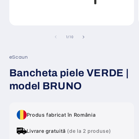
Deschide
conținutul
media
din
1
/
10
1
într-
o
fereastră
eScaun
modală
Bancheta piele VERDE |
model BRUNO
Produs fabricat în România
Livrare gratuită
(de la 2 produse)