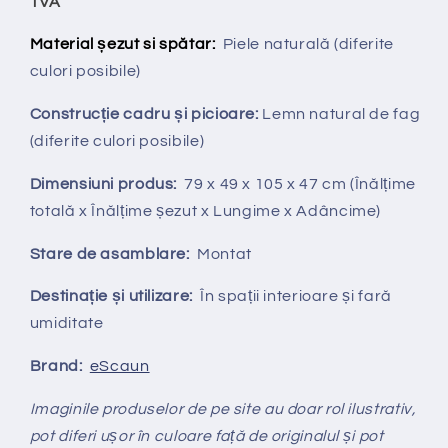
TVA
Material șezut si spătar:
Piele naturală
(diferite
culori posibile)
Construcție cadru și picioare:
Lemn natural de fag
(diferite culori posibile)
Dimensiuni produs:
79 x 49 x 105 x 47 cm (Înălțime
totală x Înălțime șezut x Lungime x Adâncime)
Stare de asamblare:
Montat
Destinație și utilizare:
În spații interioare și fară
umiditate
Brand:
eScaun
Imaginile produselor de pe site au doar rol ilustrativ,
pot diferi ușor în culoare față de originalul și pot