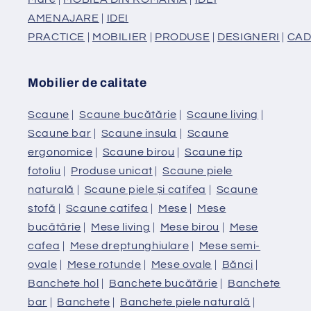
AMENAJARE
|
IDEI
PRACTICE
|
MOBILIER
|
PRODUSE
|
DESIGNERI
|
CAD
Mobilier de calitate
Scaune
|
Scaune bucătărie
|
Scaune living
|
Scaune bar
|
Scaune insula
|
Scaune
ergonomice
|
Scaune birou
|
Scaune tip
fotoliu
|
Produse unicat
|
Scaune piele
naturală
|
Scaune piele și catifea
|
Scaune
stofă
|
Scaune catifea
|
Mese
|
Mese
bucătărie
|
Mese living
|
Mese birou
|
Mese
cafea
|
Mese dreptunghiulare
|
Mese semi-
ovale
|
Mese rotunde
|
Mese ovale
|
Bănci
|
Banchete hol
|
Banchete bucătărie
|
Banchete
bar
|
Banchete
|
Banchete piele naturală
|