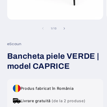
Deschide
conținutul
media
din
1
/
10
1
într-
o
fereastră
eScaun
modală
Bancheta piele VERDE |
model CAPRICE
Produs fabricat în România
Livrare gratuită
(de la 2 produse)