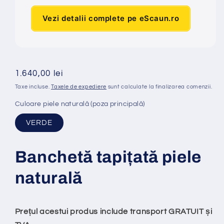
Vezi detalii complete pe eScaun.ro
Preț
1.640,00 lei
obișnuit
Taxe incluse.
Taxele de expediere
sunt calculate la finalizarea comenzii.
Culoare piele naturală (poza principală)
VERDE
Banchet
ă
tapi
ț
at
ă
piele
natural
ă
Prețul acestui produs include transport GRATUIT și