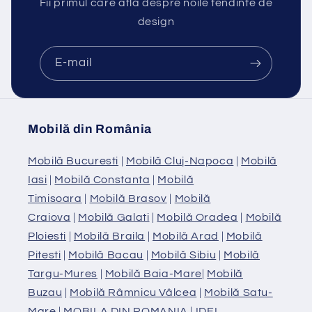
Fii primul care află despre noile tendinte de
design
E-mail
Mobilă din România
Mobilă Bucuresti
|
Mobilă Cluj-Napoca
|
Mobilă
Iasi
|
Mobilă Constanta
|
Mobilă
Timisoara
|
Mobilă Brasov
|
Mobilă
Craiova
|
Mobilă Galati
|
Mobilă Oradea
|
Mobilă
Ploiesti
|
Mobilă Braila
|
Mobilă Arad
|
Mobilă
Pitesti
|
Mobilă Bacau
|
Mobilă Sibiu
|
Mobilă
Targu-Mures
|
Mobilă Baia-Mare
|
Mobilă
Buzau
|
Mobilă Râmnicu Vâlcea
|
Mobilă Satu-
Mare
|
MOBILA DIN ROMANIA
|
IDEI