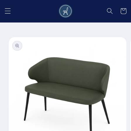
Salt la
conținut
Coș
Salt la
informațiile
despre
produs