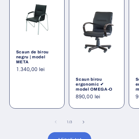
Scaun de birou
negru | model
META
Preț
1.340,00 lei
obișnuit
Scaun birou
S
ergonomic ✔
e
model OMEGA-O
m
Preț
890,00 lei
P
9
obișnuit
o
din
1
/
3