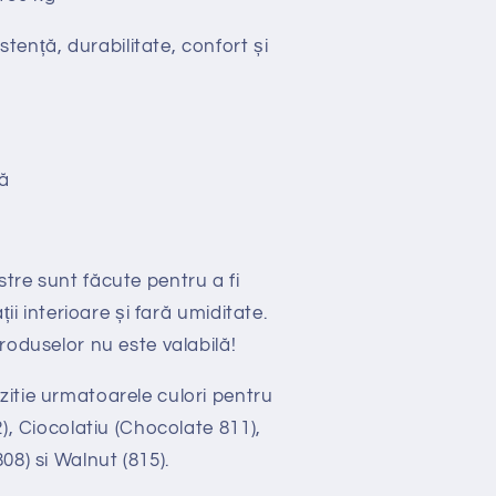
stență, durabilitate, confort și
ă
tre sunt făcute pentru a fi
ții interioare și fară umiditate.
roduselor nu este valabilă!
itie urmatoarele culori pentru
2), Ciocolatiu (Chocolate 811),
08) si Walnut (815).