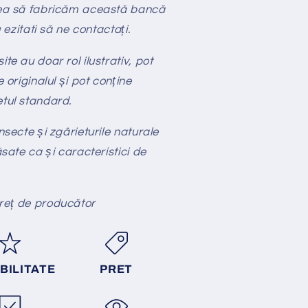
tea să fabricăm această bancă
u ezitati să ne contactați.
te au doar rol ilustrativ, pot
e originalul și pot conține
etul standard.
nsecte și zgârieturile naturale
ăsate ca și caracteristici de
preț de producător
BILITATE
PRET