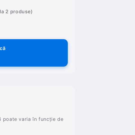
 la 2 produse)
ică
și poate varia în funcție de