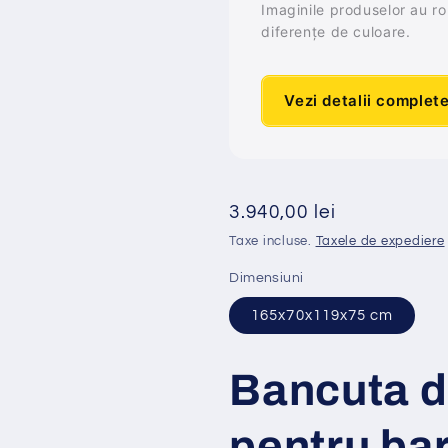
Imaginile produselor au rol 
diferențe de culoare.
Vezi detalii complet
Preț
3.940,00 lei
obișnuit
Taxe incluse.
Taxele de expediere
Dimensiuni
165x70x119x75 cm
Bancuta de
pentru bar