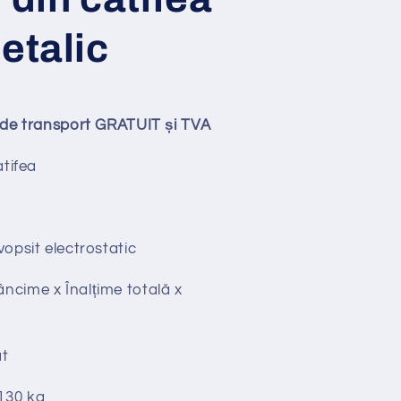
etalic
ude transport GRATUIT și TVA
tifea
vopsit electrostatic
âncime x
Înalțime totală x
t
130 kg