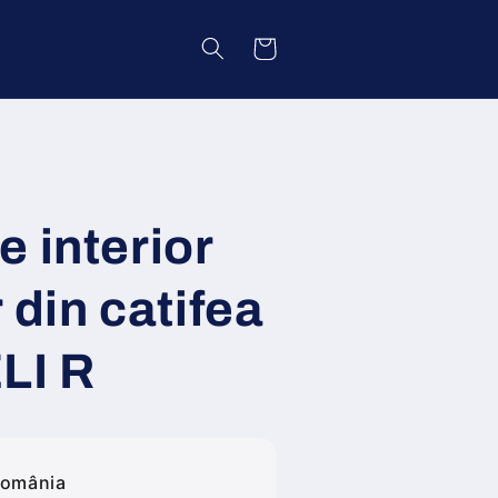
Coș
 interior
 din catifea
LI R
România