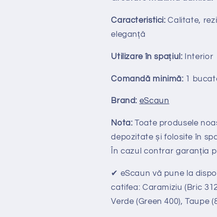
Caracteristici:
Calitate, rezi
eleganță
Utilizare în spațiul:
Interior
Comandă minimă:
1 bucat
Brand:
eScaun
Nota:
Toate produsele noas
depozitate și folosite în spa
În cazul contrar garanția p
✔ eScaun vă pune la dispoz
catifea: Caramiziu (Bric 31
Verde (Green 400), Taupe (8