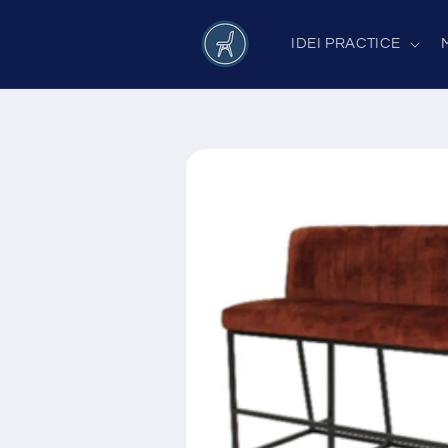
Salt la
conținut
IDEI PRACTICE
Salt la
informațiile
despre
produs