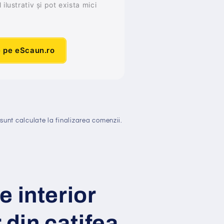
ilustrativ și pot exista mici
e pe eScaun.ro
sunt calculate la finalizarea comenzii.
 interior
 din catifea