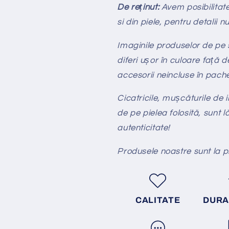
De re
ținut:
Avem posibilita
si din piele, pentru detalii n
Imaginile produselor de pe si
diferi ușor în culoare față d
accesorii neincluse în pach
Cicatricile, mușcăturile de i
de pe pielea folosită, sunt l
autenticitate!
Produsele noastre sunt la 
CALITATE
DURA