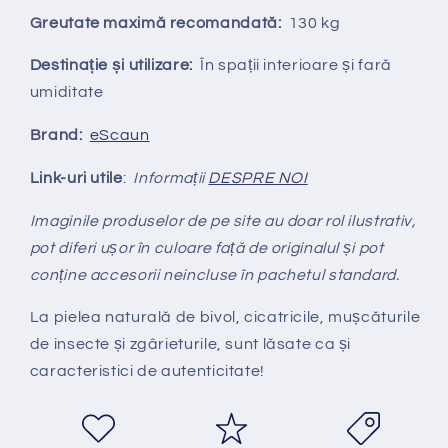
Greutate maximă recomandată:
130 kg
Destinație și utilizare:
În spații interioare și fară
umiditate
Brand:
eScaun
Link-uri utile
:
Informații
DESPRE NOI
Imaginile produselor de pe site au doar rol ilustrativ,
pot diferi ușor în culoare față de originalul și pot
conține accesorii neincluse în pachetul standard.
La pielea natural
ă
de bivol, cicatricile, mușcăturile
de insecte și zgârieturile, sunt lăsate ca și
caracteristici de autenticitate!