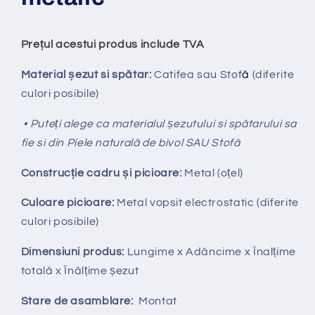
Prețul acestui produs include TVA
Material șezut si spătar:
Catifea sau Stof
ă
(diferite
culori posibile)
• Puteți alege ca materialul șezutului si spătarului sa
fie si din Piele naturală de bivol SAU Stofă
Construcție cadru și picioare:
Metal (oțel)
Culoare picioare:
Metal vopsit electrostatic (diferite
culori posibile)
Dimensiuni produs:
Lungime x Adâncime x Înalțime
totală x Înălțime șezut
Stare de asamblare:
Montat