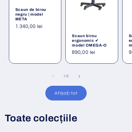
Scaun de birou
negru | model
META
Preț
1.340,00 lei
obișnuit
Scaun birou
S
ergonomic ✔
e
model OMEGA-O
m
Preț
890,00 lei
P
9
obișnuit
o
din
1
/
3
Afișați tot
Toate colecțiile