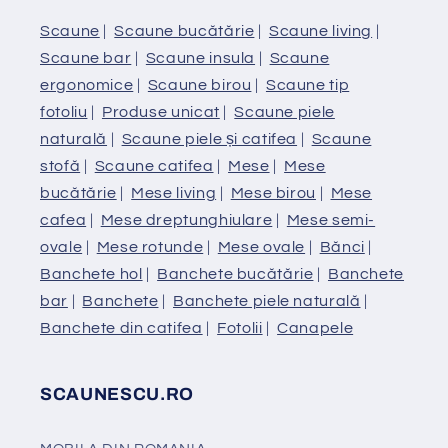
Scaune
|
Scaune bucătărie
|
Scaune living
|
Scaune bar
|
Scaune insula
|
Scaune
ergonomice
|
Scaune birou
|
Scaune tip
fotoliu
|
Produse unicat
|
Scaune piele
naturală
|
Scaune piele și catifea
|
Scaune
stofă
|
Scaune catifea
|
Mese
|
Mese
bucătărie
|
Mese living
|
Mese birou
|
Mese
cafea
|
Mese dreptunghiulare
|
Mese semi-
ovale
|
Mese rotunde
|
Mese ovale
|
Bănci
|
Banchete hol
|
Banchete bucătărie
|
Banchete
bar
|
Banchete
|
Banchete piele naturală
|
Banchete din catifea
|
Fotolii
|
Canapele
SCAUNESCU.RO