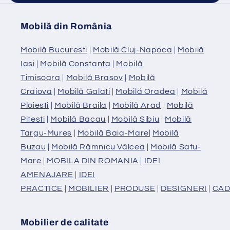
Mobilă din România
Mobilă Bucuresti
|
Mobilă Cluj-Napoca
|
Mobilă
Iasi
|
Mobilă Constanta
|
Mobilă
Timisoara
|
Mobilă Brasov
|
Mobilă
Craiova
|
Mobilă Galati
|
Mobilă Oradea
|
Mobilă
Ploiesti
|
Mobilă Braila
|
Mobilă Arad
|
Mobilă
Pitesti
|
Mobilă Bacau
|
Mobilă Sibiu
|
Mobilă
Targu-Mures
|
Mobilă Baia-Mare
|
Mobilă
Buzau
|
Mobilă Râmnicu Vâlcea
|
Mobilă Satu-
Mare
|
MOBILA DIN ROMANIA
|
IDEI
AMENAJARE
|
IDEI
PRACTICE
|
MOBILIER
|
PRODUSE
|
DESIGNERI
|
CAD
Mobilier de calitate