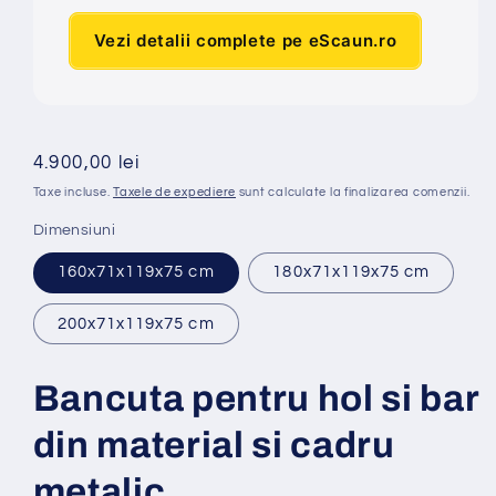
Vezi detalii complete pe eScaun.ro
Preț
4.900,00 lei
obișnuit
Taxe incluse.
Taxele de expediere
sunt calculate la finalizarea comenzii.
Dimensiuni
160x71x119x75 cm
180x71x119x75 cm
200x71x119x75 cm
Bancuta pentru hol si bar
din material si cadru
metalic