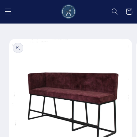
Salt la
conținut
Coș
Salt la
informațiile
despre
produs