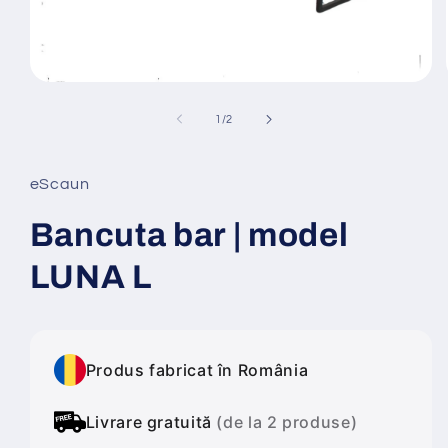
Deschide
conținutul
media
din
1
/
2
1
într-
o
fereastră
eScaun
modală
Bancuta bar | model
LUNA L
Produs fabricat în România
Livrare gratuită
(de la 2 produse)