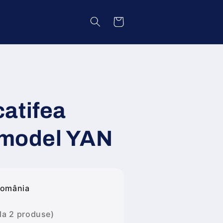
Coș
atifea
| model YAN
România
 la 2 produse)