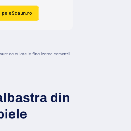
e pe eScaun.ro
sunt calculate la finalizarea comenzii.
lbastra din
piele