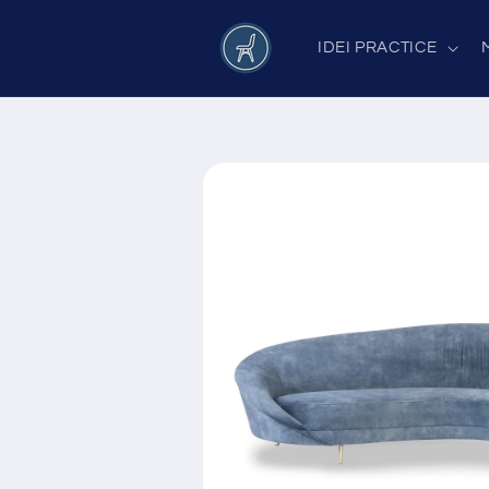
Salt la
conținut
IDEI PRACTICE
Salt la
informațiile
despre
produs