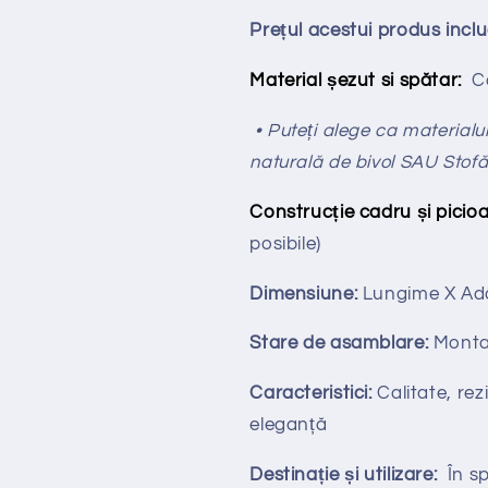
Prețul acestui produs incl
Material șezut si spătar:
Ca
• Puteți alege ca materialul 
naturală de bivol SAU Stof
Construcție cadru și picioa
posibile)
Dimensiune:
Lungime X
Ad
Stare de asamblare:
Monta
Caracteristici:
Calitate, rezi
eleganță
Destinație și utilizare:
În spa