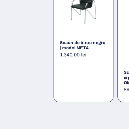
Scaun de birou negru
| model META
Preț
1.340,00 lei
obișnuit
Sc
er
O
Pr
89
ob