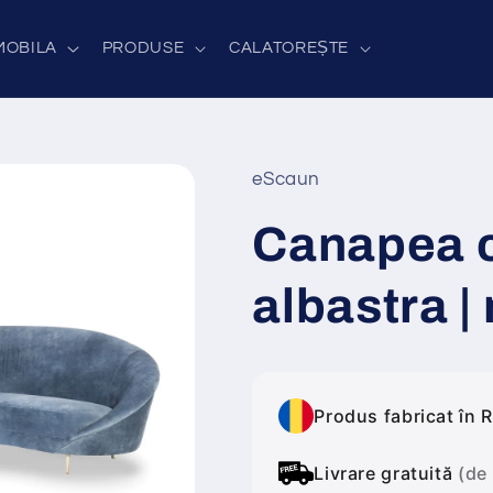
MOBILA
PRODUSE
CALATOREȘTE
eScaun
Canapea c
albastra 
Produs fabricat în 
Livrare gratuită
(de