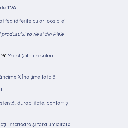
ude TVA
tifea (diferite culori posibile)
produsului sa fie si din Piele
ă
re:
Metal (diferite culori
âncime X
Înalțime totală
t
stență, durabilitate, confort și
ții interioare și fară umiditate