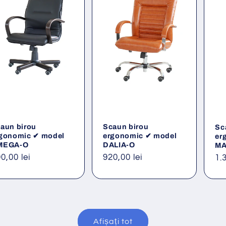
aun birou
Scaun birou
Sc
gonomic ✔ model
ergonomic ✔ model
er
MEGA-O
DALIA-O
MA
eț
0,00 lei
Preț
920,00 lei
Pr
1.
ișnuit
obișnuit
ob
Afișați tot