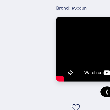
Brand:
eScaun
❮