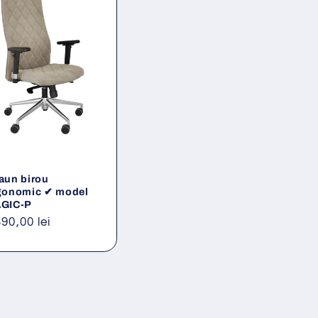
aun birou
gonomic ✔ model
GIC-P
eț
390,00 lei
ișnuit