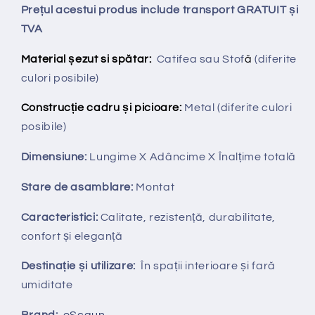
Prețul acestui produs include transport GRATUIT și
TVA
Material șezut si spătar:
Catifea sau Stof
ă
(diferite
culori posibile)
Construcție cadru și picioare:
Metal (diferite culori
posibile)
Dimensiune:
Lungime X
Adâncime X
Înalțime totală
Stare de asamblare:
Montat
Caracteristici:
Calitate, rezistență, durabilitate,
confort și eleganță
Destinație și utilizare:
În spații interioare și fară
umiditate