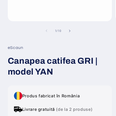
Deschide
conținutul
media
din
1
/
10
1
într-
o
fereastră
eScaun
modală
Canapea catifea GRI |
model YAN
Produs fabricat în România
Livrare gratuită
(de la 2 produse)