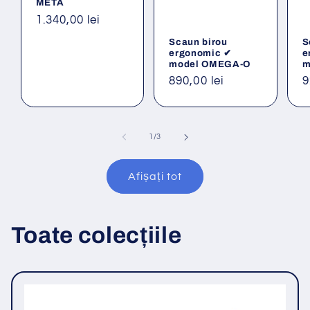
META
Preț
1.340,00 lei
obișnuit
Scaun birou
S
ergonomic ✔
e
model OMEGA-O
m
Preț
890,00 lei
P
9
obișnuit
o
din
1
/
3
Afișați tot
Toate colecțiile