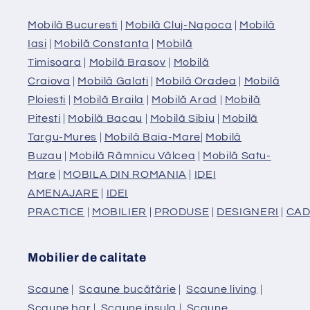
Mobilă Bucuresti
|
Mobilă Cluj-Napoca
|
Mobilă
Iasi
|
Mobilă Constanta
|
Mobilă
Timisoara
|
Mobilă Brasov
|
Mobilă
Craiova
|
Mobilă Galati
|
Mobilă Oradea
|
Mobilă
Ploiesti
|
Mobilă Braila
|
Mobilă Arad
|
Mobilă
Pitesti
|
Mobilă Bacau
|
Mobilă Sibiu
|
Mobilă
Targu-Mures
|
Mobilă Baia-Mare
|
Mobilă
Buzau
|
Mobilă Râmnicu Vâlcea
|
Mobilă Satu-
Mare
|
MOBILA DIN ROMANIA
|
IDEI
AMENAJARE
|
IDEI
PRACTICE
|
MOBILIER
|
PRODUSE
|
DESIGNERI
|
CAD
Mobilier de calitate
Scaune
|
Scaune bucătărie
|
Scaune living
|
Scaune bar
|
Scaune insula
|
Scaune