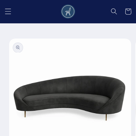
Salt la
conținut
Coș
Salt la
informațiile
despre
produs