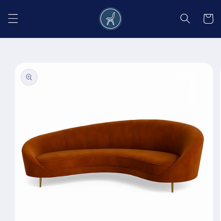
Salt la
conținut
Coș
Salt la
informațiile
despre
produs