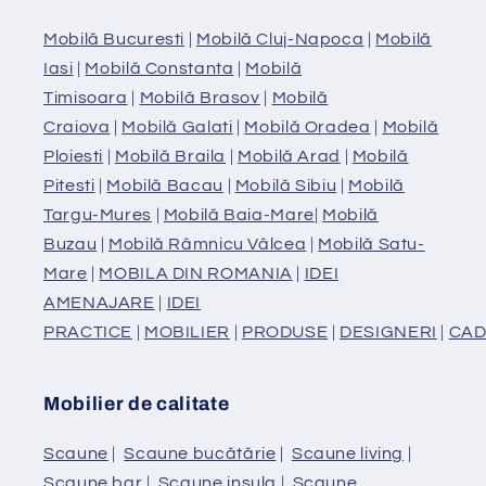
Mobilă Bucuresti
|
Mobilă Cluj-Napoca
|
Mobilă
Iasi
|
Mobilă Constanta
|
Mobilă
Timisoara
|
Mobilă Brasov
|
Mobilă
Craiova
|
Mobilă Galati
|
Mobilă Oradea
|
Mobilă
Ploiesti
|
Mobilă Braila
|
Mobilă Arad
|
Mobilă
Pitesti
|
Mobilă Bacau
|
Mobilă Sibiu
|
Mobilă
Targu-Mures
|
Mobilă Baia-Mare
|
Mobilă
Buzau
|
Mobilă Râmnicu Vâlcea
|
Mobilă Satu-
Mare
|
MOBILA DIN ROMANIA
|
IDEI
AMENAJARE
|
IDEI
PRACTICE
|
MOBILIER
|
PRODUSE
|
DESIGNERI
|
CAD
Mobilier de calitate
Scaune
|
Scaune bucătărie
|
Scaune living
|
Scaune bar
|
Scaune insula
|
Scaune