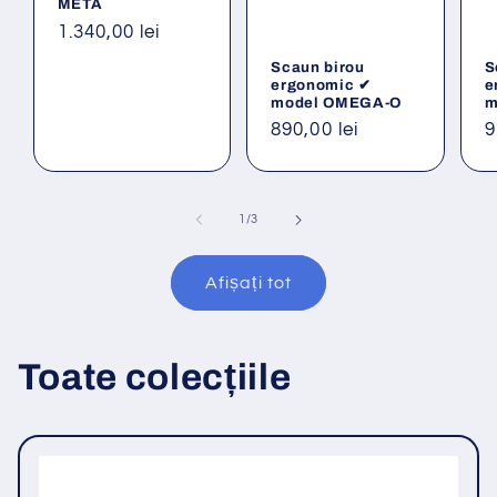
META
Preț
1.340,00 lei
obișnuit
Scaun birou
S
ergonomic ✔
e
model OMEGA-O
m
Preț
890,00 lei
P
9
obișnuit
o
din
1
/
3
Afișați tot
Toate colecțiile