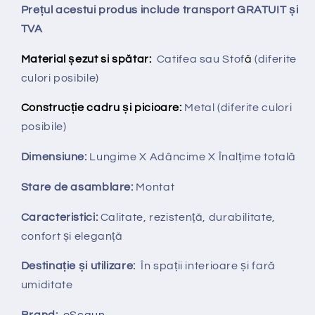
Prețul acestui produs include transport GRATUIT și
TVA
Material șezut si spătar:
Catifea sau Stof
ă
(diferite
culori posibile)
Construcție cadru și picioare:
Metal (diferite culori
posibile)
Dimensiune:
Lungime X
Adâncime X
Înalțime totală
Stare de asamblare:
Montat
Caracteristici:
Calitate, rezistență, durabilitate,
confort și eleganță
Destinație și utilizare:
În spații interioare și fară
umiditate