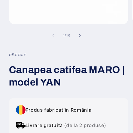
Deschide
conținutul
media
din
1
/
10
1
într-
o
fereastră
eScaun
modală
Canapea catifea MARO |
model YAN
Produs fabricat în România
Livrare gratuită
(de la 2 produse)