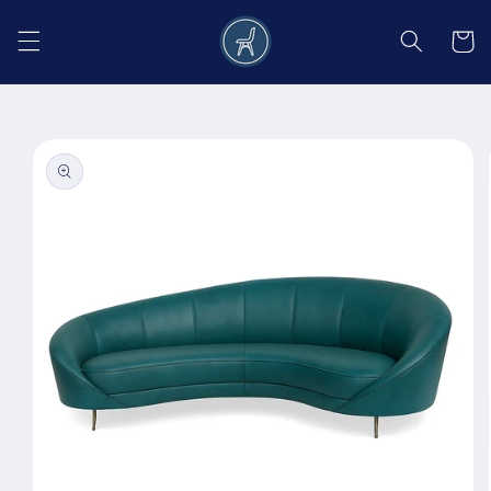
Salt la
conținut
Coș
Salt la
informațiile
despre
produs