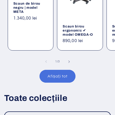
Scaun de birou
negru | model
META
Preț
1.340,00 lei
obișnuit
Scaun birou
S
ergonomic ✔
e
model OMEGA-O
m
Preț
890,00 lei
P
9
obișnuit
o
din
1
/
3
Afișați tot
Toate colecțiile