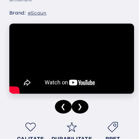
Brand:
eScaun
❮
❯
CALITATE
DURABILITATE
PRET