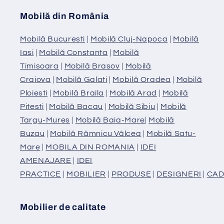
Mobilă din România
Mobilă Bucuresti
|
Mobilă Cluj-Napoca
|
Mobilă
Iasi
|
Mobilă Constanta
|
Mobilă
Timisoara
|
Mobilă Brasov
|
Mobilă
Craiova
|
Mobilă Galati
|
Mobilă Oradea
|
Mobilă
Ploiesti
|
Mobilă Braila
|
Mobilă Arad
|
Mobilă
Pitesti
|
Mobilă Bacau
|
Mobilă Sibiu
|
Mobilă
Targu-Mures
|
Mobilă Baia-Mare
|
Mobilă
Buzau
|
Mobilă Râmnicu Vâlcea
|
Mobilă Satu-
Mare
|
MOBILA DIN ROMANIA
|
IDEI
AMENAJARE
|
IDEI
PRACTICE
|
MOBILIER
|
PRODUSE
|
DESIGNERI
|
CAD
Mobilier de calitate