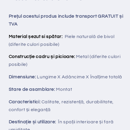
Prețul acestui produs include transport GRATUIT și
TVA
Material șezut si spătar:
Piele naturală de bivol
(diferite culori posibile)
Construcție cadru și picioare:
Metal (diferite culori
posibile)
Dimensiune:
Lungime X
Adâncime X
Înalțime totală
Stare de asamblare:
Montat
Caracteristici:
Calitate, rezistență, durabilitate,
confort și eleganță
Destinație și utilizare:
În spații interioare și fară
umiditate