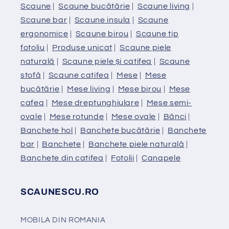
Scaune
|
Scaune bucătărie
|
Scaune living
|
Scaune bar
|
Scaune insula
|
Scaune
ergonomice
|
Scaune birou
|
Scaune tip
fotoliu
|
Produse unicat
|
Scaune piele
naturală
|
Scaune piele și catifea
|
Scaune
stofă
|
Scaune catifea
|
Mese
|
Mese
bucătărie
|
Mese living
|
Mese birou
|
Mese
cafea
|
Mese dreptunghiulare
|
Mese semi-
ovale
|
Mese rotunde
|
Mese ovale
|
Bănci
|
Banchete hol
|
Banchete bucătărie
|
Banchete
bar
|
Banchete
|
Banchete piele naturală
|
Banchete din catifea
|
Fotolii
|
Canapele
SCAUNESCU.RO
MOBILA DIN ROMANIA