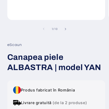
Deschide
conținutul
media
din
1
/
10
1
într-
o
fereastră
eScaun
modală
Canapea piele
ALBASTRA | model YAN
Produs fabricat în România
Livrare gratuită
(de la 2 produse)