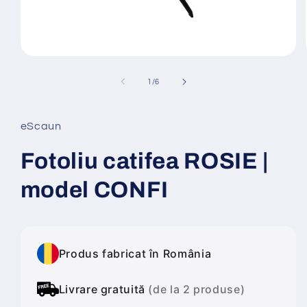
Deschide
conținutul
media
din
1
/
6
1
într-
o
fereastră
eScaun
modală
Fotoliu catifea ROSIE |
model CONFI
Produs fabricat în România
Livrare gratuită
(de la 2 produse)