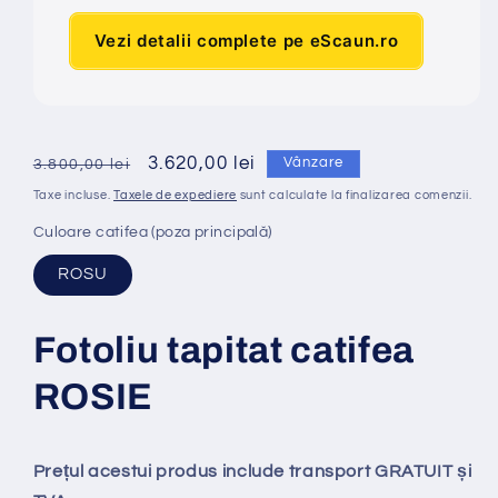
Vezi detalii complete pe eScaun.ro
Preț
Preț
3.620,00 lei
Vânzare
3.800,00 lei
obișnuit
redus
Taxe incluse.
Taxele de expediere
sunt calculate la finalizarea comenzii.
Culoare catifea (poza principală)
ROSU
Fotoliu tapitat catifea
ROSIE
Prețul acestui produs include transport GRATUIT și