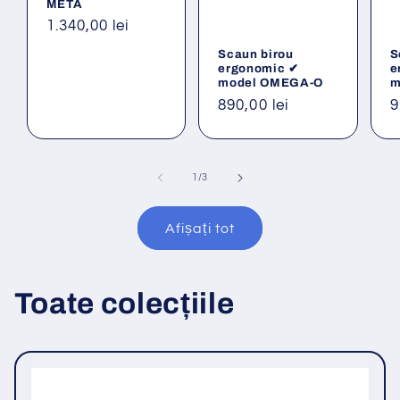
META
Preț
1.340,00 lei
obișnuit
Scaun birou
S
ergonomic ✔
e
model OMEGA-O
m
Preț
890,00 lei
P
9
obișnuit
o
din
1
/
3
Afișați tot
Toate colecțiile