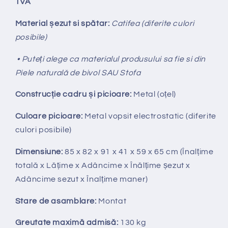
TVA
Material șezut si spătar:
Catifea (diferite culori
posibile)
• Puteți alege ca materialul produsului sa fie si din
Piele naturală de bivol SAU Stofa
Construcție cadru și picioare:
Metal (oțel)
Culoare picioare:
Metal vopsit electrostatic (diferite
culori posibile)
Dimensiune:
85 x 82 x 91 x 41 x 59 x 65 cm
(Înalțime
totală x
Lățime x Adâncime x Înălțime șezut x
Adâncime sezut x Înalțime maner)
Stare de asamblare:
Montat
Greutate maximă admisă:
130 kg