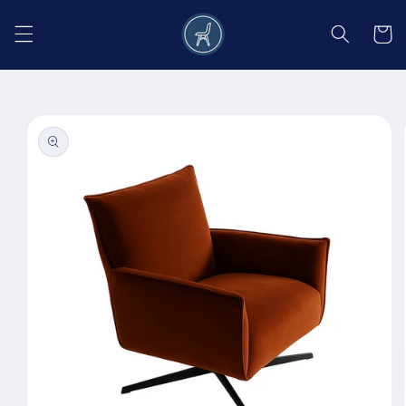
Salt la
conținut
Coș
Salt la
informațiile
despre
produs