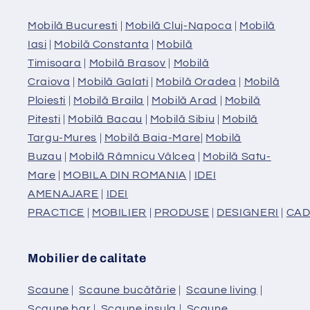
Mobilă Bucuresti
|
Mobilă Cluj-Napoca
|
Mobilă
Iasi
|
Mobilă Constanta
|
Mobilă
Timisoara
|
Mobilă Brasov
|
Mobilă
Craiova
|
Mobilă Galati
|
Mobilă Oradea
|
Mobilă
Ploiesti
|
Mobilă Braila
|
Mobilă Arad
|
Mobilă
Pitesti
|
Mobilă Bacau
|
Mobilă Sibiu
|
Mobilă
Targu-Mures
|
Mobilă Baia-Mare
|
Mobilă
Buzau
|
Mobilă Râmnicu Vâlcea
|
Mobilă Satu-
Mare
|
MOBILA DIN ROMANIA
|
IDEI
AMENAJARE
|
IDEI
PRACTICE
|
MOBILIER
|
PRODUSE
|
DESIGNERI
|
CAD
Mobilier de calitate
Scaune
|
Scaune bucătărie
|
Scaune living
|
Scaune bar
|
Scaune insula
|
Scaune