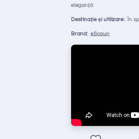
eleganță
Destinație și utilizare:
În spa
Brand:
eScaun