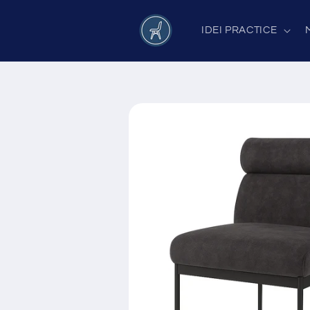
Salt la
conținut
IDEI PRACTICE
Salt la
informațiile
despre
produs