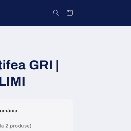
Coș
tifea GRI |
LIMI
România
 la 2 produse)