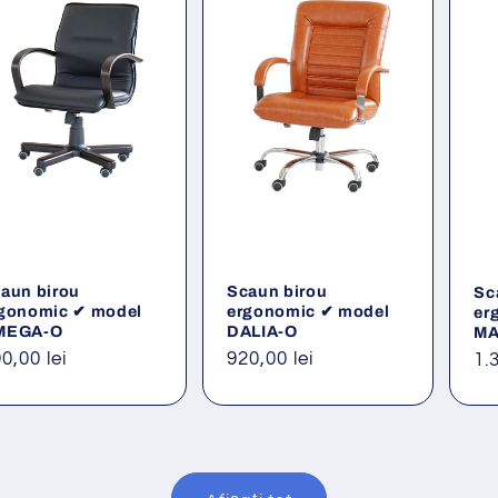
aun birou
Scaun birou
Sc
gonomic ✔ model
ergonomic ✔ model
er
MEGA-O
DALIA-O
MA
eț
0,00 lei
Preț
920,00 lei
Pr
1.
ișnuit
obișnuit
ob