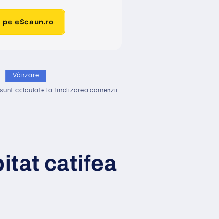
e pe eScaun.ro
i
Vânzare
sunt calculate la finalizarea comenzii.
pitat catifea