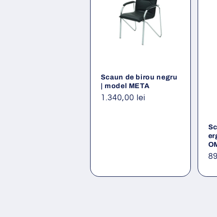
Scaun de birou negru
| model META
Preț
1.340,00 lei
obișnuit
Sc
er
O
Pr
89
ob