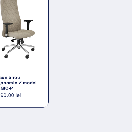
aun birou
gonomic ✔ model
GIC-P
eț
390,00 lei
ișnuit