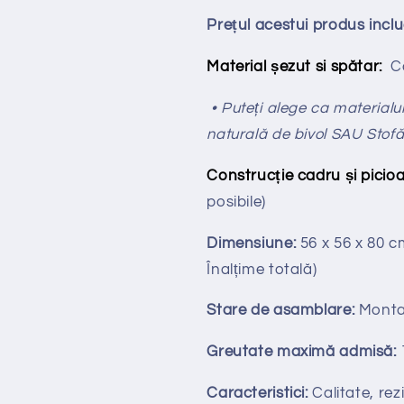
Prețul acestui produs incl
Material șezut si spătar:
Ca
• Puteți alege ca materialul 
naturală de bivol SAU Stof
Construcție cadru și picioa
posibile)
Dimensiune:
56 x 56 x 80 
Înalțime totală
)
Stare de asamblare:
Monta
Greutate maximă admisă:
Caracteristici:
Calitate, rezi