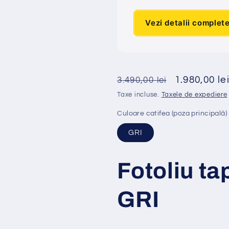
Vezi detalii complet
Preț
Preț
1.980,00 le
3.490,00 lei
obișnuit
redus
Taxe incluse.
Taxele de expediere
Culoare catifea (poza principală)
GRI
Fotoliu ta
GRI