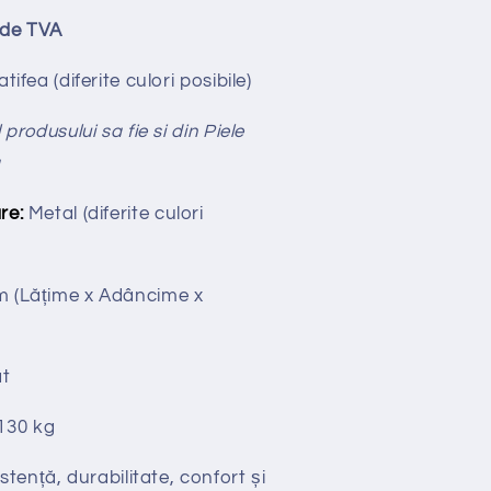
ude TVA
tifea (diferite culori posibile)
produsului sa fie si din Piele
ă
re:
Metal (diferite culori
cm
(Lățime x Adâncime x
t
130 kg
stență, durabilitate, confort și