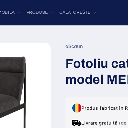
MOBILA
PRODUSE
CALATOREȘTE
eScaun
Fotoliu ca
model ME
Produs fabricat în 
Livrare gratuită
(de