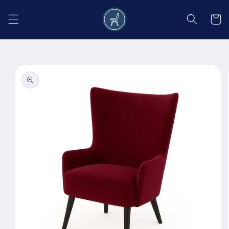
Salt la
conținut
Coș
Salt la
informațiile
despre
produs