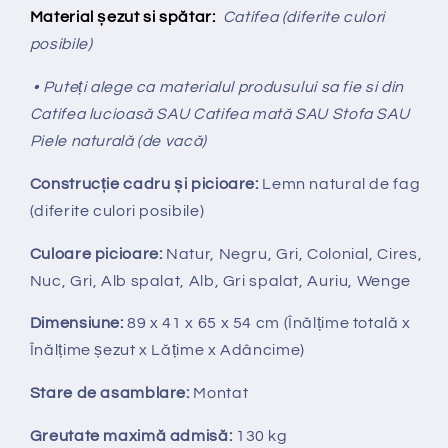
Material șezut si spătar:
Catifea (diferite culori
posibile)
• Puteți alege ca materialul produsului sa fie si din
Catifea lucioasă SAU Catifea mată SAU Stofa SAU
Piele naturală (de vacă)
Construcție cadru și picioare:
Lemn natural de fag
(diferite culori posibile)
Culoare picioare:
Natur, Negru, Gri, Colonial, Cires,
Nuc, Gri, Alb spalat, Alb, Gri spalat, Auriu, Wenge
Dimensiune:
89 x 41 x 65 x 54 cm (Înălțime totală x
Înălțime
ș
ezut x Lățime x Adâncime)
Stare de asamblare:
Montat
Greutate maximă admisă:
130 kg