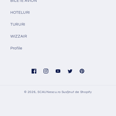
BILETE AVION
HOTELURI
TURURI
WIZZAIR
Profile
Facebook
Instagram
YouTube
Twitter
Pinterest
© 2026,
SCAUNescu.ro
Susținut de Shopify