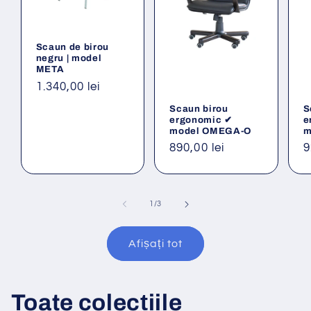
Scaun de birou
negru | model
META
Preț
1.340,00 lei
obișnuit
Scaun birou
S
ergonomic ✔
e
model OMEGA-O
m
Preț
890,00 lei
P
9
obișnuit
o
din
1
/
3
Afișați tot
Toate colecțiile