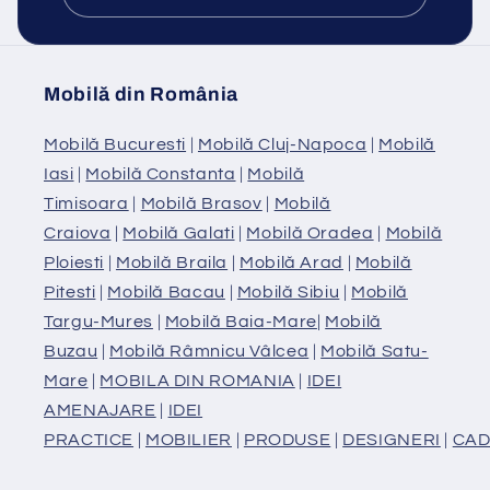
Mobilă din România
Mobilă Bucuresti
|
Mobilă Cluj-Napoca
|
Mobilă
Iasi
|
Mobilă Constanta
|
Mobilă
Timisoara
|
Mobilă Brasov
|
Mobilă
Craiova
|
Mobilă Galati
|
Mobilă Oradea
|
Mobilă
Ploiesti
|
Mobilă Braila
|
Mobilă Arad
|
Mobilă
Pitesti
|
Mobilă Bacau
|
Mobilă Sibiu
|
Mobilă
Targu-Mures
|
Mobilă Baia-Mare
|
Mobilă
Buzau
|
Mobilă Râmnicu Vâlcea
|
Mobilă Satu-
Mare
|
MOBILA DIN ROMANIA
|
IDEI
AMENAJARE
|
IDEI
PRACTICE
|
MOBILIER
|
PRODUSE
|
DESIGNERI
|
CAD