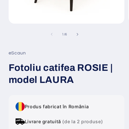
Deschide
conținutul
media
din
1
/
6
1
într-
o
fereastră
eScaun
modală
Fotoliu catifea ROSIE |
model LAURA
Produs fabricat în România
Livrare gratuită
(de la 2 produse)