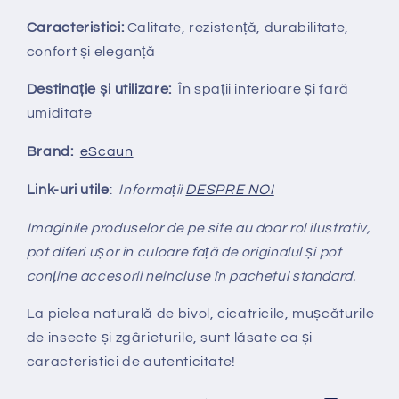
Caracteristici:
Calitate, rezistență, durabilitate,
confort și eleganță
Destinație și utilizare:
În spații interioare și fară
umiditate
Brand:
eScaun
Link-uri utile
:
Informații
DESPRE NOI
Imaginile produselor de pe site au doar rol ilustrativ,
pot diferi ușor în culoare față de originalul și pot
conține accesorii neincluse în pachetul standard.
La pielea natural
ă
de bivol, cicatricile, mușcăturile
de insecte și zgârieturile, sunt lăsate ca și
caracteristici de autenticitate!