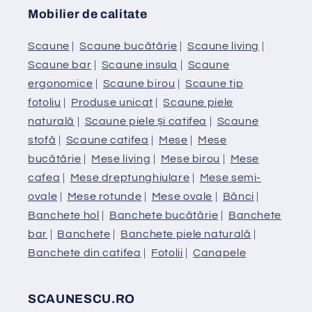
Mobilier de calitate
Scaune
|
Scaune bucătărie
|
Scaune living
|
Scaune bar
|
Scaune insula
|
Scaune
ergonomice
|
Scaune birou
|
Scaune tip
fotoliu
|
Produse unicat
|
Scaune piele
naturală
|
Scaune piele și catifea
|
Scaune
stofă
|
Scaune catifea
|
Mese
|
Mese
bucătărie
|
Mese living
|
Mese birou
|
Mese
cafea
|
Mese dreptunghiulare
|
Mese semi-
ovale
|
Mese rotunde
|
Mese ovale
|
Bănci
|
Banchete hol
|
Banchete bucătărie
|
Banchete
bar
|
Banchete
|
Banchete piele naturală
|
Banchete din catifea
|
Fotolii
|
Canapele
SCAUNESCU.RO