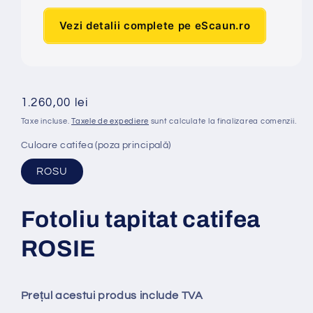
Vezi detalii complete pe eScaun.ro
Preț
1.260,00 lei
obișnuit
Taxe incluse.
Taxele de expediere
sunt calculate la finalizarea comenzii.
Culoare catifea (poza principală)
ROSU
Fotoliu tapitat catifea
ROSIE
Prețul acestui produs include TVA