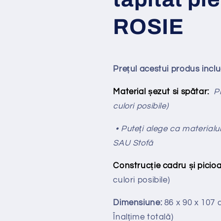
ROSIE
Prețul acestui produs incl
Material șezut si spătar:
Pi
culori posibile)
• Puteți alege ca materialul
SAU Stofă
Construcție cadru și picioa
culori posibile)
Dimensiune:
86 x 90 x 107
Înalțime totală
)