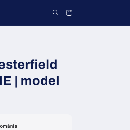
Coș
esterfield
IE | model
România