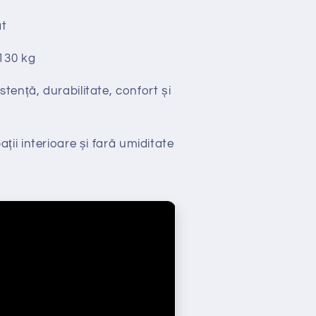
t
130 kg
stență, durabilitate, confort și
ții interioare și fară umiditate