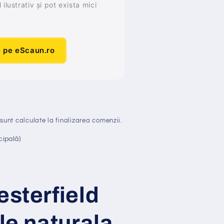
ilustrativ și pot exista mici
e pe eScaun.ro
sunt calculate la finalizarea comenzii.
cipală)
esterfield
ele naturala