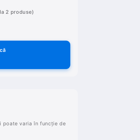
 la 2 produse)
ică
și poate varia în funcție de