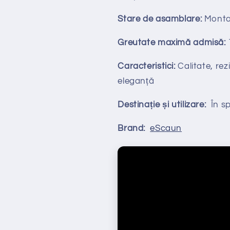
Stare de asamblare:
Monta
Greutate maximă admisă:
Caracteristici:
Calitate, rezi
eleganță
Destinație și utilizare:
În spa
Brand:
eScaun