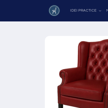
Salt la
conținut
IDEI PRACTICE
Salt la
informațiile
despre
produs