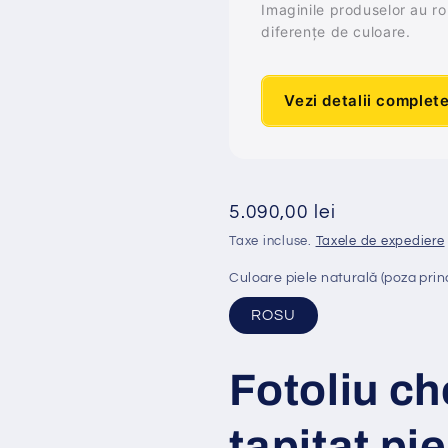
Imaginile produselor au rol 
diferențe de culoare.
Vezi detalii complet
Preț
5.090,00 lei
obișnuit
Taxe incluse.
Taxele de expediere
Culoare piele naturală (poza prin
ROSU
Fotoliu ch
tapitat pi