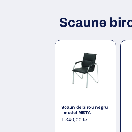
Scaune bir
Scaun de birou negru
| model META
Preț
1.340,00 lei
obișnuit