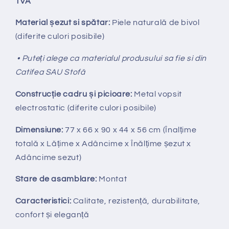
TVA
Material șezut si spătar:
Piele naturală de bivol
(diferite culori posibile)
• Puteți alege ca materialul produsului sa fie si din
Catifea SAU Stofă
Construcție cadru și picioare:
Metal vopsit
electrostatic (diferite culori posibile)
Dimensiune:
77 x 66 x 90 x 44 x 56 cm (Înalțime
totală x Lățime x Adâncime x Înălțime șezut x
Adâncime sezut)
Stare de asamblare:
Montat
Caracteristici:
Calitate, rezistență, durabilitate,
confort și eleganță