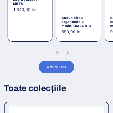
META
Preț
1.340,00 lei
obișnuit
Scaun birou
S
ergonomic ✔
e
model OMEGA-O
m
Preț
890,00 lei
P
9
obișnuit
o
din
1
/
3
Afișați tot
Toate colecțiile