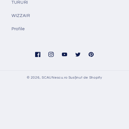
TURURI
WIZZAIR
Profile
Facebook
Instagram
YouTube
Twitter
Pinterest
© 2026,
SCAUNescu.ro
Susținut de Shopify