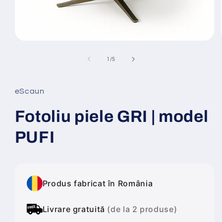
Deschide
conținutul
media
din
1
/
5
1
într-
o
fereastră
eScaun
modală
Fotoliu piele GRI | model
PUFI
Produs fabricat în România
Livrare gratuită
(de la 2 produse)