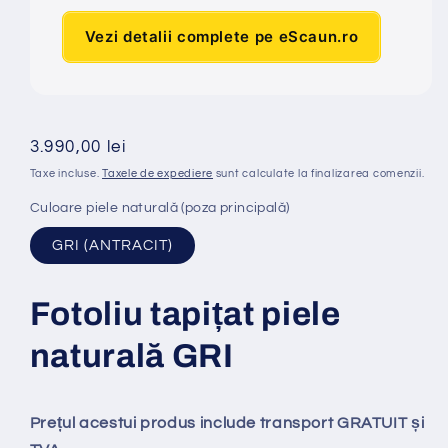
Vezi detalii complete pe eScaun.ro
Preț
3.990,00 lei
obișnuit
Taxe incluse.
Taxele de expediere
sunt calculate la finalizarea comenzii.
Culoare piele naturală (poza principală)
GRI (ANTRACIT)
Fotoliu tapi
ț
at piele
natural
ă
GRI
Prețul acestui produs include transport GRATUIT și