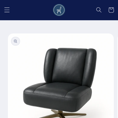
Salt la
conținut
Coș
Salt la
informațiile
despre
produs