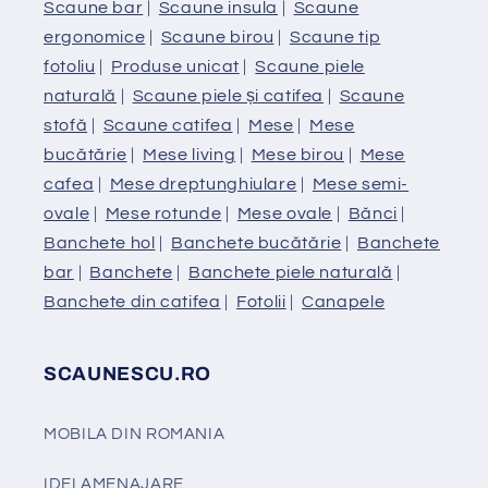
Scaune bar
|
Scaune insula
|
Scaune
ergonomice
|
Scaune birou
|
Scaune tip
fotoliu
|
Produse unicat
|
Scaune piele
naturală
|
Scaune piele și catifea
|
Scaune
stofă
|
Scaune catifea
|
Mese
|
Mese
bucătărie
|
Mese living
|
Mese birou
|
Mese
cafea
|
Mese dreptunghiulare
|
Mese semi-
ovale
|
Mese rotunde
|
Mese ovale
|
Bănci
|
Banchete hol
|
Banchete bucătărie
|
Banchete
bar
|
Banchete
|
Banchete piele naturală
|
Banchete din catifea
|
Fotolii
|
Canapele
SCAUNESCU.RO
MOBILA DIN ROMANIA
IDEI AMENAJARE