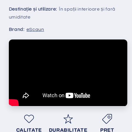
Destinație și utilizare:
În spații interioare și fară
umiditate
Brand:
eScaun
CALITATE
DURABILITATE
PRET