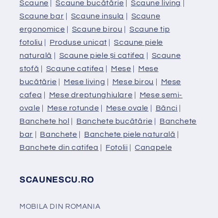
Scaune
|
Scaune bucătărie
|
Scaune living
|
Scaune bar
|
Scaune insula
|
Scaune
ergonomice
|
Scaune birou
|
Scaune tip
fotoliu
|
Produse unicat
|
Scaune piele
naturală
|
Scaune piele și catifea
|
Scaune
stofă
|
Scaune catifea
|
Mese
|
Mese
bucătărie
|
Mese living
|
Mese birou
|
Mese
cafea
|
Mese dreptunghiulare
|
Mese semi-
ovale
|
Mese rotunde
|
Mese ovale
|
Bănci
|
Banchete hol
|
Banchete bucătărie
|
Banchete
bar
|
Banchete
|
Banchete piele naturală
|
Banchete din catifea
|
Fotolii
|
Canapele
SCAUNESCU.RO
MOBILA DIN ROMANIA