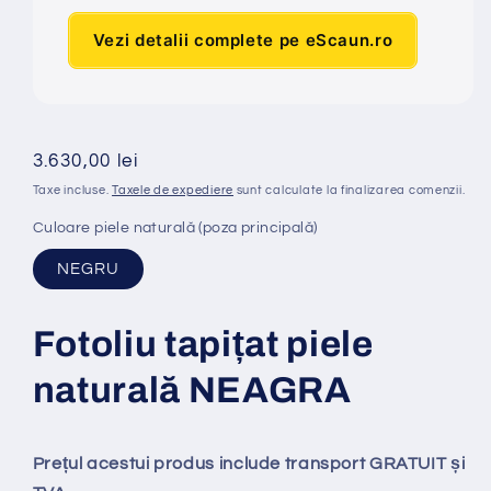
Vezi detalii complete pe eScaun.ro
Preț
3.630,00 lei
obișnuit
Taxe incluse.
Taxele de expediere
sunt calculate la finalizarea comenzii.
Culoare piele naturală (poza principală)
NEGRU
Fotoliu tapi
ț
at piele
natural
ă
NEAGRA
Prețul acestui produs include transport GRATUIT și