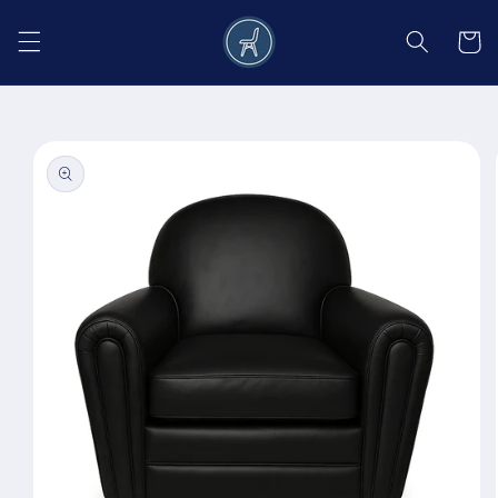
Salt la
conținut
Coș
Salt la
informațiile
despre
produs