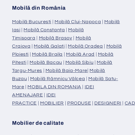
Mobilă din România
Mobilă Bucuresti
|
Mobilă Cluj-Napoca
|
Mobilă
Iasi
|
Mobilă Constanta
|
Mobilă
Timisoara
|
Mobilă Brasov
|
Mobilă
Craiova
|
Mobilă Galati
|
Mobilă Oradea
|
Mobilă
Ploiesti
|
Mobilă Braila
|
Mobilă Arad
|
Mobilă
Pitesti
|
Mobilă Bacau
|
Mobilă Sibiu
|
Mobilă
Targu-Mures
|
Mobilă Baia-Mare
|
Mobilă
Buzau
|
Mobilă Râmnicu Vâlcea
|
Mobilă Satu-
Mare
|
MOBILA DIN ROMANIA
|
IDEI
AMENAJARE
|
IDEI
PRACTICE
|
MOBILIER
|
PRODUSE
|
DESIGNERI
|
CAD
Mobilier de calitate