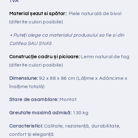
TVA
Material șezut si spătar:
Piele naturală de bivol
(diferite culori posibile)
• Puteți alege ca materialul produsului sa fie si din
Catifea SAU Stofă
Construcție cadru și picioare:
Lemn natural de fag
(diferite culori posibile)
Dimensiune:
92 x 88 x 86 cm
(Lățime x Adâncime x
Înalțime totală
)
Stare de asamblare:
Montat
Greutate maximă admisă:
130 kg
Caracteristici:
Calitate, rezistență, durabilitate,
confort și eleganță