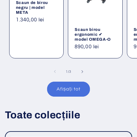
Scaun de birou
negru | model
META
Preț
1.340,00 lei
obișnuit
Scaun birou
S
ergonomic ✔
e
model OMEGA-O
m
Preț
890,00 lei
P
9
obișnuit
o
din
1
/
3
Afișați tot
Toate colecțiile