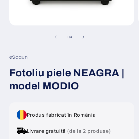
Deschide
conținutul
media
din
1
/
4
1
într-
o
fereastră
eScaun
modală
Fotoliu piele NEAGRA |
model MODIO
Produs fabricat în România
Livrare gratuită
(de la 2 produse)