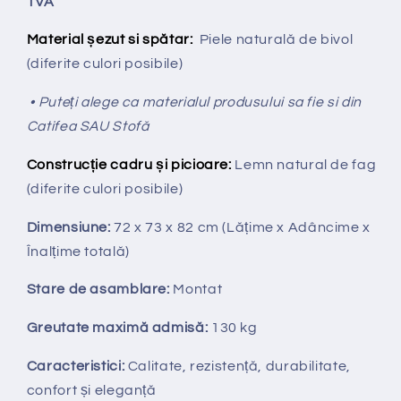
TVA
Material șezut si spătar:
Piele naturală de bivol
(diferite culori posibile)
• Puteți alege ca materialul produsului sa fie si din
Catifea SAU Stofă
Construcție cadru și picioare:
Lemn natural de fag
(diferite culori posibile)
Dimensiune:
72 x 73 x 82 cm
(Lățime x Adâncime x
Înalțime totală
)
Stare de asamblare:
Montat
Greutate maximă admisă:
130 kg
Caracteristici:
Calitate, rezistență, durabilitate,
confort și eleganță