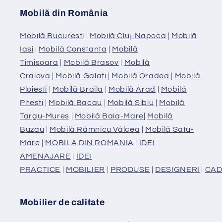
Mobilă din România
Mobilă Bucuresti
|
Mobilă Cluj-Napoca
|
Mobilă
Iasi
|
Mobilă Constanta
|
Mobilă
Timisoara
|
Mobilă Brasov
|
Mobilă
Craiova
|
Mobilă Galati
|
Mobilă Oradea
|
Mobilă
Ploiesti
|
Mobilă Braila
|
Mobilă Arad
|
Mobilă
Pitesti
|
Mobilă Bacau
|
Mobilă Sibiu
|
Mobilă
Targu-Mures
|
Mobilă Baia-Mare
|
Mobilă
Buzau
|
Mobilă Râmnicu Vâlcea
|
Mobilă Satu-
Mare
|
MOBILA DIN ROMANIA
|
IDEI
AMENAJARE
|
IDEI
PRACTICE
|
MOBILIER
|
PRODUSE
|
DESIGNERI
|
CAD
Mobilier de calitate