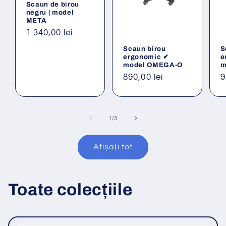
Scaun de birou
negru | model
META
Preț
1.340,00 lei
obișnuit
Scaun birou
S
ergonomic ✔
e
model OMEGA-O
m
Preț
890,00 lei
P
9
obișnuit
o
din
1
/
3
Afișați tot
Toate colecțiile