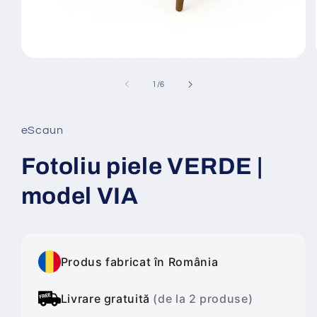
Deschide
conținutul
media
din
1
/
6
1
într-
o
fereastră
eScaun
modală
Fotoliu piele VERDE |
model VIA
Produs fabricat în România
Livrare gratuită
(de la 2 produse)