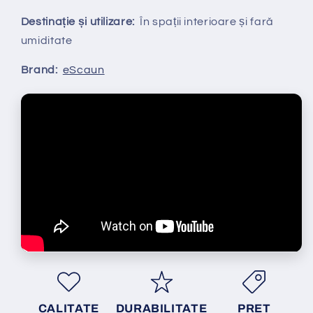
Destinație și utilizare:
În spații interioare și fară
umiditate
Brand:
eScaun
CALITATE
DURABILITATE
PRET