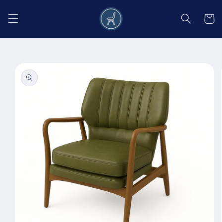
Salt la
conținut
Coș
Salt la
informațiile
despre
produs