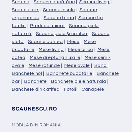
Scaune
|
Scaune bucătărie
|
Scaune living
|
Scaune bar
|
Scaune insula
|
Scaune
ergonomice
|
Scaune birou
|
Scaune tip
fotoliu
|
Produse unicat
|
Scaune piele
naturală
|
Scaune piele și catifea
|
Scaune
stofă
|
Scaune catifea
|
Mese
|
Mese
bucătărie
|
Mese living
|
Mese birou
|
Mese
cafea
|
Mese dreptunghiulare
|
Mese semi-
ovale
|
Mese rotunde
|
Mese ovale
|
Bănci
|
Banchete hol
|
Banchete bucătărie
|
Banchete
bar
|
Banchete
|
Banchete piele naturală
|
Banchete din catifea
|
Fotolii
|
Canapele
SCAUNESCU.RO
MOBILA DIN ROMANIA