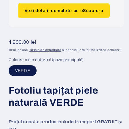
Vezi detalii complete pe eScaun.ro
Preț
4.290,00 lei
obișnuit
Taxe incluse.
Taxele de expediere
sunt calculate la finalizarea comenzii.
Culoare piele naturală (poza principală)
VERDE
Fotoliu tapi
ț
at piele
natural
ă
VERDE
Prețul acestui produs include transport GRATUIT și