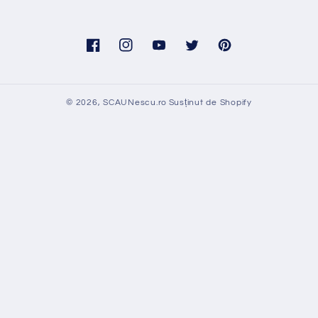
Facebook
Instagram
YouTube
Twitter
Pinterest
© 2026,
SCAUNescu.ro
Susținut de Shopify