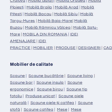
Craiova
|
Mobilă Galati
|
Mobilă Oradea
|
Mobilă
Ploiesti
|
Mobilă Braila
|
Mobilă Arad
|
Mobilă
Pitesti
|
Mobilă Bacau
|
Mobilă Sibiu
|
Mobilă
Targu-Mures
|
Mobilă Baia-Mare
|
Mobilă
Buzau
|
Mobilă Râmnicu Vâlcea
|
Mobilă Satu-
Mare
|
MOBILA DIN ROMANIA
|
IDEI
AMENAJARE
|
IDEI
PRACTICE
|
MOBILIER
|
PRODUSE
|
DESIGNERI
|
CAD
Mobilier de calitate
Scaune
|
Scaune bucătărie
|
Scaune living
|
Scaune bar
|
Scaune insula
|
Scaune
ergonomice
|
Scaune birou
|
Scaune tip
fotoliu
|
Produse unicat
|
Scaune piele
naturală
|
Scaune piele și catifea
|
Scaune
stofă
|
Scaune catifea
|
Mese
|
Mese