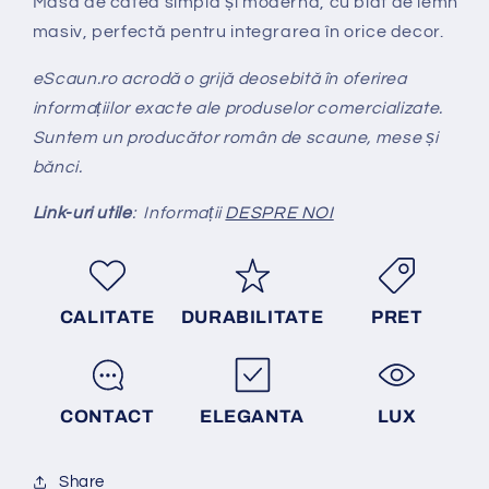
Masa de cafea simplă și modernă, cu blat de lemn
masiv, perfectă pentru integrarea în orice decor.
eScaun.ro acrodă o grijă deosebită în oferirea
informațiilor exacte ale produselor comercializate.
Suntem un producător român de scaune, mese și
bănci.
Link-uri utile
:
Informații
DESPRE NOI
CALITATE
DURABILITATE
PRET
CONTACT
ELEGANTA
LUX
Share