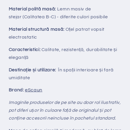
Material polită masă:
Lemn masiv de
stejar
(
Calitatea B-C) - diferite culori posibile
Material structură masă:
Oțel patrat
vopsit
electrostatic
Caracteristici:
Calitate, rezistență, durabilitate și
eleganță
Destinație și utilizare:
În spații interioare și fară
umiditate
Brand:
eScaun
Imaginile produselor de pe site au doar rol ilustrativ,
pot diferi ușor în culoare față de originalul și pot
conține accesorii neincluse în pachetul standard.