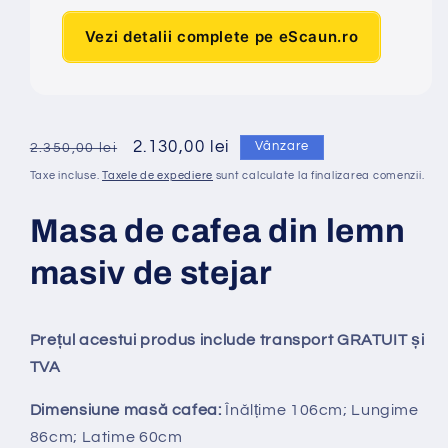
Vezi detalii complete pe eScaun.ro
Preț
Preț
2.130,00 lei
Vânzare
2.350,00 lei
obișnuit
redus
Taxe incluse.
Taxele de expediere
sunt calculate la finalizarea comenzii.
Masa de cafea din lemn
masiv de stejar
Prețul acestui produs include transport GRATUIT și
TVA
Dimensiune masă cafea:
Înălțime 106
cm; Lungime
86cm; Latime 60cm