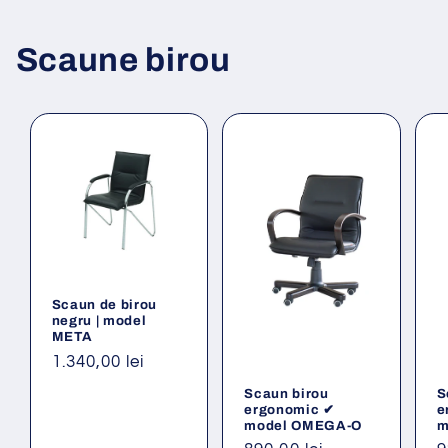
Scaune birou
Scaun de birou
negru | model
META
Preț
1.340,00 lei
obișnuit
Scaun birou
S
ergonomic ✔
e
model OMEGA-O
m