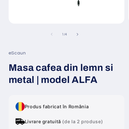
Deschide
conținutul
media
din
1
/
4
1
într-
o
fereastră
eScaun
modală
Masa cafea din lemn si
metal | model ALFA
Produs fabricat în România
Livrare gratuită
(de la 2 produse)