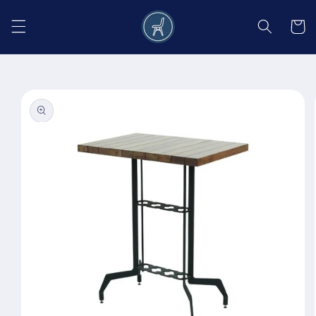
Salt la
conținut
Coș
Salt la
informațiile
despre
produs