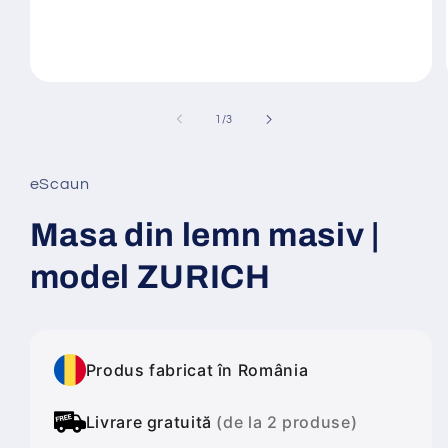
Deschide
conținutul
media
din
1
/
3
1
într-
o
fereastră
eScaun
modală
Masa din lemn masiv |
model ZURICH
Produs fabricat în România
Livrare gratuită
(de la 2 produse)