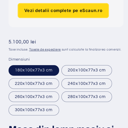
Vezi detalii complete pe eScaun.ro
Preț
5.100,00 lei
obișnuit
Taxe incluse.
Taxele de expediere
sunt calculate la finalizarea comenzii.
Dimensiuni
180x100x77x3 cm
200x100x77x3 cm
220x100x77x3 cm
240x100x77x3 cm
260x100x77x3 cm
280x100x77x3 cm
300x100x77x3 cm