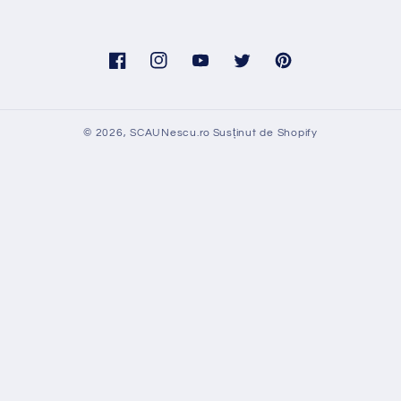
Facebook
Instagram
YouTube
Twitter
Pinterest
© 2026,
SCAUNescu.ro
Susținut de Shopify