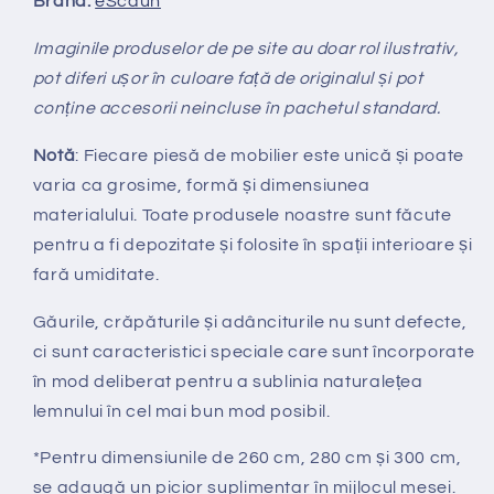
Brand:
eScaun
Imaginile produselor de pe site au doar rol ilustrativ,
pot diferi ușor în culoare față de originalul și pot
conține accesorii neincluse în pachetul standard.
Notă
: Fiecare piesă de mobilier este unică și poate
varia ca grosime, formă și dimensiunea
materialului.
Toate produsele noastre sunt făcute
pentru a fi depozitate și folosite în spații interioare și
fară umiditate.
Găurile, crăpăturile și adânciturile nu sunt defecte,
ci sunt caracteristici speciale care sunt încorporate
în mod deliberat pentru a sublinia naturalețea
lemnului în cel mai bun mod posibil.
*Pentru dimensiunile de 260 cm, 280 cm și 300 cm,
se adaugă un picior suplimentar în mijlocul mesei.