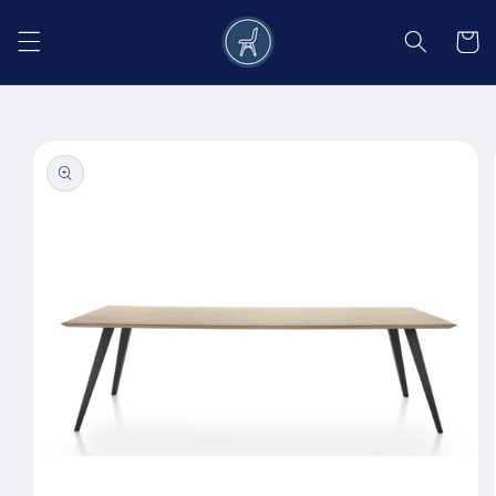
Salt la
conținut
Coș
Salt la
informațiile
despre
produs