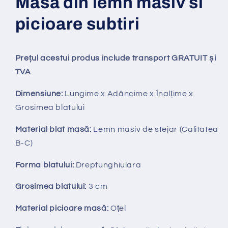
Masa din lemn masiv si
picioare subtiri
Prețul acestui produs include transport GRATUIT și
TVA
Dimensiune:
Lungime x Adâncime x Înalțime x
Grosimea blatului
Material blat masă:
Lemn masiv de stejar
(
Calitatea
B-C)
Forma blatului:
Dreptunghiulara
Grosimea blatului:
3
cm
Material picioare masă:
Oțel