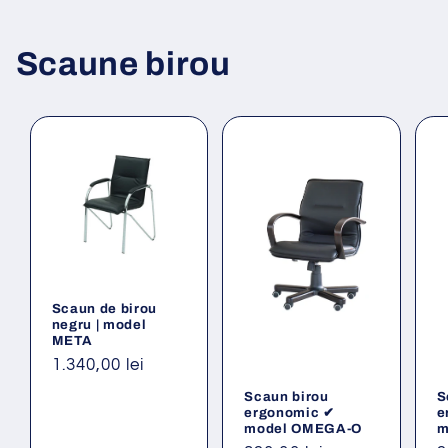
Scaune birou
Scaun de birou
negru | model
META
Preț
1.340,00 lei
obișnuit
Scaun birou
S
ergonomic ✔
e
model OMEGA-O
m