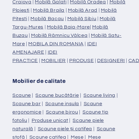
Craiova
|
Mobilă Galati
|
Mobilă Oradea
|
Mobilă
Ploiesti
|
Mobilă Braila
|
Mobilă Arad
|
Mobilă
Pitesti
|
Mobilă Bacau
|
Mobilă Sibiu
|
Mobilă
Targu-Mures
|
Mobilă Baia-Mare
|
Mobilă
Buzau
|
Mobilă Râmnicu Vâlcea
|
Mobilă Satu-
Mare
|
MOBILA DIN ROMANIA
|
IDEI
AMENAJARE
|
IDEI
PRACTICE
|
MOBILIER
|
PRODUSE
|
DESIGNERI
|
CAD
Mobilier de calitate
Scaune
|
Scaune bucătărie
|
Scaune living
|
Scaune bar
|
Scaune insula
|
Scaune
ergonomice
|
Scaune birou
|
Scaune tip
fotoliu
|
Produse unicat
|
Scaune piele
naturală
|
Scaune piele și catifea
|
Scaune
stofă
|
Scaune catifea
|
Mese
|
Mese