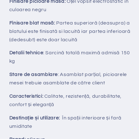
Finisare picioare masă:
O
țel vopsit electrostatic in
culoarea negru
Finisare blat masă:
Partea superioră (deasupra) a
blatului este finisată si lacuită iar partea inferioară
(dedesubt) este doar lacuită
Detalii tehnice
: Sarcină totală maximă admisă 150
kg
Stare de asamblare
: Asamblat parțial, picioarele
mesei trebuie asamblate de către client
Caracteristici:
Calitate, rezistență, durabilitate,
confort și eleganță
Destinație și utilizare:
În spații interioare și fară
umiditate