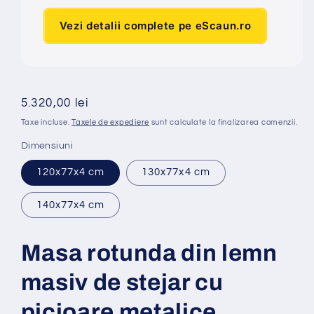
Vezi detalii complete pe eScaun.ro
Preț
5.320,00 lei
obișnuit
Taxe incluse.
Taxele de expediere
sunt calculate la finalizarea comenzii.
Dimensiuni
120x77x4 cm
130x77x4 cm
140x77x4 cm
Masa rotunda din lemn
masiv de stejar cu
picioare metalice