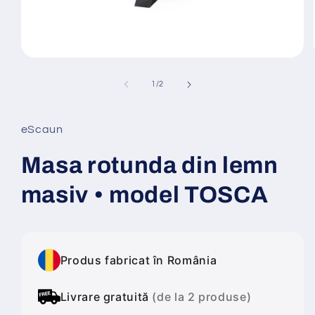
Deschide
conținutul
media
din
1
/
2
1
într-
o
fereastră
eScaun
modală
Masa rotunda din lemn
masiv • model TOSCA
Produs fabricat în România
Livrare gratuită
(de la 2 produse)