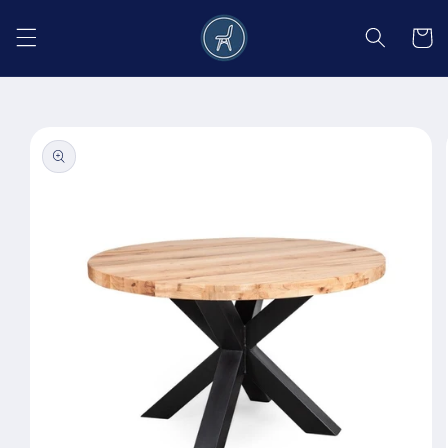
Salt la
conținut
Coș
Salt la
informațiile
despre
produs