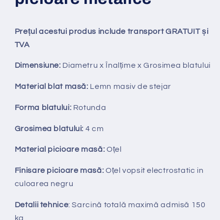
Prețul acestui produs include transport GRATUIT și
TVA
Dimensiune:
Diametru x Înalțime x Grosimea blatului
Material blat masă:
Lemn masiv de stejar
Forma blatului:
Rotunda
Grosimea blatului:
4
cm
Material picioare masă:
Oțel
Finisare picioare masă:
O
țel vopsit electrostatic in
culoarea negru
Detalii tehnice
: Sarcină totală maximă admisă 150
kg