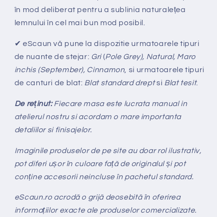
în mod deliberat pentru a sublinia naturalețea
lemnului în cel mai bun mod posibil.
✔
eScaun v
ă
pune la dispozitie urmatoarele tipuri
de nuante de stejar:
Gri
(
Pole Grey), Natural, Maro
inchis (September), Cinnamon
, si urmatoarele tipuri
de canturi de blat:
Blat standard drept
si
Blat tesit
.
De re
ținut:
Fiecare masa este lucrata manual in
atelierul nostru si acordam o mare importanta
detaliilor si finisajelor.
Imaginile produselor de pe site au doar rol ilustrativ,
pot diferi ușor în culoare față de originalul și pot
conține accesorii neincluse în pachetul standard.
eScaun.ro acrodă o grijă deosebită în oferirea
informațiilor exacte ale produselor comercializate.