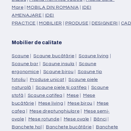
Mare
|
MOBILA DIN ROMANIA
|
IDEI
AMENAJARE
|
IDEI
PRACTICE
|
MOBILIER
|
PRODUSE
|
DESIGNERI
|
CAD
Mobilier de calitate
Scaune
|
Scaune bucătărie
|
Scaune living
|
Scaune bar
|
Scaune insula
|
Scaune
ergonomice
|
Scaune birou
|
Scaune tip
fotoliu
|
Produse unicat
|
Scaune piele
naturală
|
Scaune piele și catifea
|
Scaune
stofă
|
Scaune catifea
|
Mese
|
Mese
bucătărie
|
Mese living
|
Mese birou
|
Mese
cafea
|
Mese dreptunghiulare
|
Mese semi-
ovale
|
Mese rotunde
|
Mese ovale
|
Bănci
|
Banchete hol
|
Banchete bucătărie
|
Banchete