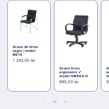
Scaun de birou
negru | model
META
Preț
1.340,00 lei
obișnuit
Scaun birou
S
ergonomic ✔
e
model OMEGA-O
m
Preț
890,00 lei
P
9
obișnuit
o
din
1
/
3