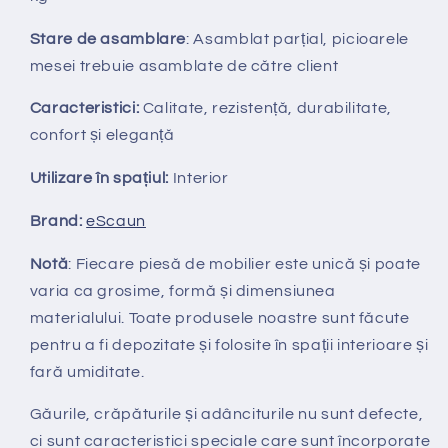
Stare de asamblare
: Asamblat parțial, picioarele
mesei trebuie asamblate de către client
Caracteristici:
Calitate, rezistență, durabilitate,
confort și eleganță
Utilizare în spațiul:
Interior
Brand:
eScaun
Notă
: Fiecare piesă de mobilier este unică și poate
varia ca grosime, formă și dimensiunea
materialului.
Toate produsele noastre sunt făcute
pentru a fi depozitate și folosite în spații interioare și
fară umiditate.
Găurile, crăpăturile și adânciturile nu sunt defecte,
ci sunt caracteristici speciale care sunt încorporate