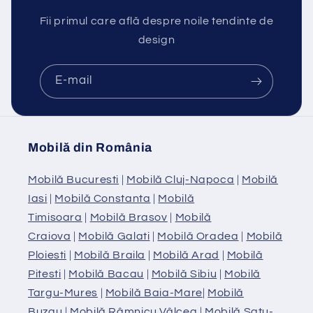
Fii primul care află despre noile tendinte de
design
E-mail
Mobilă din România
Mobilă Bucuresti
|
Mobilă Cluj-Napoca
|
Mobilă
Iasi
|
Mobilă Constanta
|
Mobilă
Timisoara
|
Mobilă Brasov
|
Mobilă
Craiova
|
Mobilă Galati
|
Mobilă Oradea
|
Mobilă
Ploiesti
|
Mobilă Braila
|
Mobilă Arad
|
Mobilă
Pitesti
|
Mobilă Bacau
|
Mobilă Sibiu
|
Mobilă
Targu-Mures
|
Mobilă Baia-Mare
|
Mobilă
Buzau
|
Mobilă Râmnicu Vâlcea
|
Mobilă Satu-