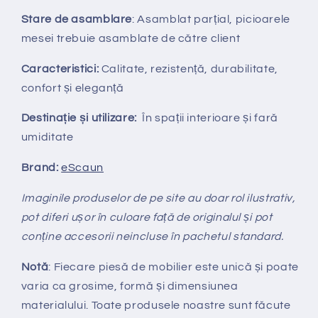
Stare de asamblare
: Asamblat parțial, picioarele
mesei trebuie asamblate de către client
Caracteristici:
Calitate, rezistență, durabilitate,
confort și eleganță
Destinație și utilizare:
În spații interioare și fară
umiditate
Brand:
eScaun
Imaginile produselor de pe site au doar rol ilustrativ,
pot diferi ușor în culoare față de originalul și pot
conține accesorii neincluse în pachetul standard.
Notă
: Fiecare piesă de mobilier este unică și poate
varia ca grosime, formă și dimensiunea
materialului.
Toate produsele noastre sunt făcute