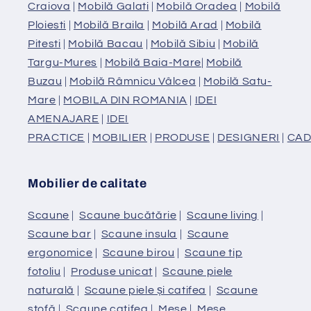
Craiova
|
Mobilă Galati
|
Mobilă Oradea
|
Mobilă
Ploiesti
|
Mobilă Braila
|
Mobilă Arad
|
Mobilă
Pitesti
|
Mobilă Bacau
|
Mobilă Sibiu
|
Mobilă
Targu-Mures
|
Mobilă Baia-Mare
|
Mobilă
Buzau
|
Mobilă Râmnicu Vâlcea
|
Mobilă Satu-
Mare
|
MOBILA DIN ROMANIA
|
IDEI
AMENAJARE
|
IDEI
PRACTICE
|
MOBILIER
|
PRODUSE
|
DESIGNERI
|
CAD
Mobilier de calitate
Scaune
|
Scaune bucătărie
|
Scaune living
|
Scaune bar
|
Scaune insula
|
Scaune
ergonomice
|
Scaune birou
|
Scaune tip
fotoliu
|
Produse unicat
|
Scaune piele
naturală
|
Scaune piele și catifea
|
Scaune
stofă
|
Scaune catifea
|
Mese
|
Mese