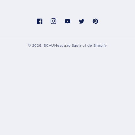
Facebook
Instagram
YouTube
Twitter
Pinterest
© 2026,
SCAUNescu.ro
Susținut de Shopify