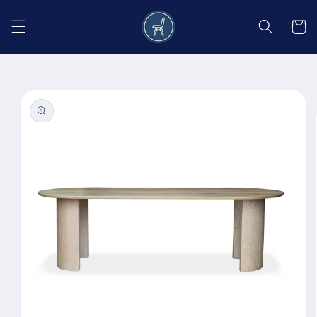
Salt la
conținut
Coș
Salt la
informațiile
despre
produs