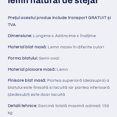
lemn natural de stejar
Prețul acestui produs include transport GRATUIT și
TVA
Dimensiune:
Lungime x Adâncime x Înalțime
Material blat masă:
Lemn masiv în diferite culori
Forma blatului:
Semi-oval
Material picioare masă:
Lemn
Finisare blat masă:
Partea superioră (deasupra) a
blatului este finisată si lacuită iar partea inferioară
(dedesubt) este doar lacuită
Detalii tehnice
: Sarcină totală maximă admisă 150
kg