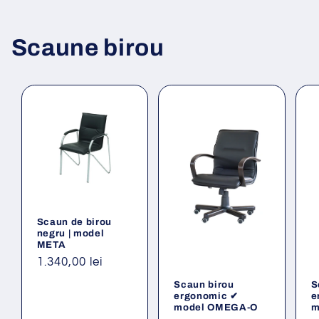
Scaune birou
Scaun de birou
negru | model
META
Preț
1.340,00 lei
obișnuit
Scaun birou
S
ergonomic ✔
e
model OMEGA-O
m