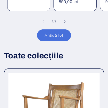
Preț
890,00 lei
P
9
obișnuit
o
din
1
/
3
Afișați tot
Toate colecțiile