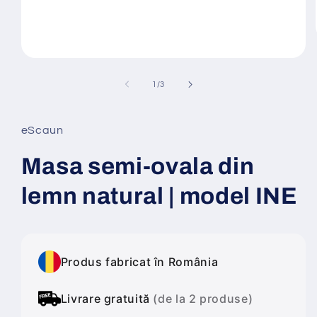
Deschide
conținutul
media
din
1
/
3
1
într-
o
fereastră
eScaun
modală
Masa semi-ovala din
lemn natural | model INE
Produs fabricat în România
Livrare gratuită
(de la 2 produse)