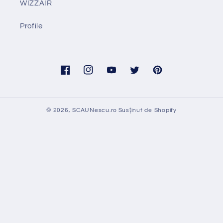
WIZZAIR
Profile
Facebook
Instagram
YouTube
Twitter
Pinterest
© 2026,
SCAUNescu.ro
Susținut de Shopify