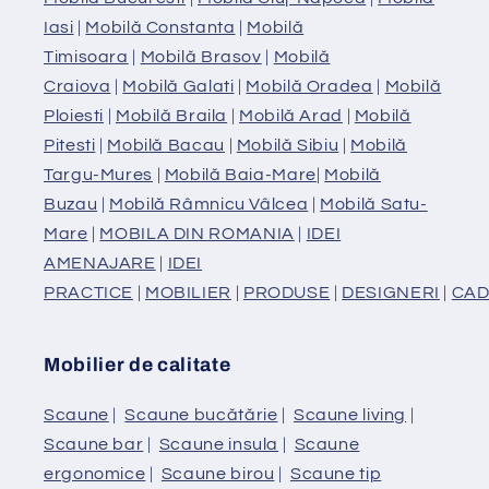
Iasi
|
Mobilă Constanta
|
Mobilă
Timisoara
|
Mobilă Brasov
|
Mobilă
Craiova
|
Mobilă Galati
|
Mobilă Oradea
|
Mobilă
Ploiesti
|
Mobilă Braila
|
Mobilă Arad
|
Mobilă
Pitesti
|
Mobilă Bacau
|
Mobilă Sibiu
|
Mobilă
Targu-Mures
|
Mobilă Baia-Mare
|
Mobilă
Buzau
|
Mobilă Râmnicu Vâlcea
|
Mobilă Satu-
Mare
|
MOBILA DIN ROMANIA
|
IDEI
AMENAJARE
|
IDEI
PRACTICE
|
MOBILIER
|
PRODUSE
|
DESIGNERI
|
CAD
Mobilier de calitate
Scaune
|
Scaune bucătărie
|
Scaune living
|
Scaune bar
|
Scaune insula
|
Scaune
ergonomice
|
Scaune birou
|
Scaune tip