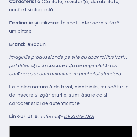
Caracteristici:
Calitate, rezistență, durabilitate,
confort și eleganță
Destinație și utilizare:
În spații interioare și fară
umiditate
Brand:
eScaun
Imaginile produselor de pe site au doar rol ilustrativ,
pot diferi ușor în culoare față de originalul și pot
conține accesorii neincluse în pachetul standard.
La pielea naturală de bivol, cicatricile, mușcăturile
de insecte și zgârieturile, sunt lăsate ca și
caracteristici de autenticitate!
Link-uri utile
:
Informații
DESPRE NOI