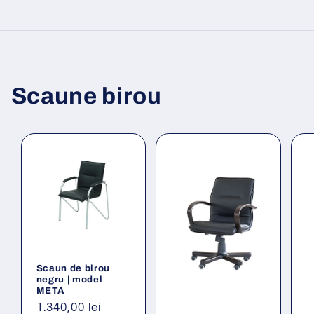
Scaune birou
Scaun de birou
negru | model
META
Preț
1.340,00 lei