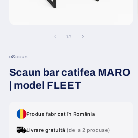
Deschide
conținutul
media
din
1
/
4
1
într-
o
fereastră
eScaun
modală
Scaun bar catifea MARO
| model FLEET
Produs fabricat în România
Livrare gratuită
(de la 2 produse)