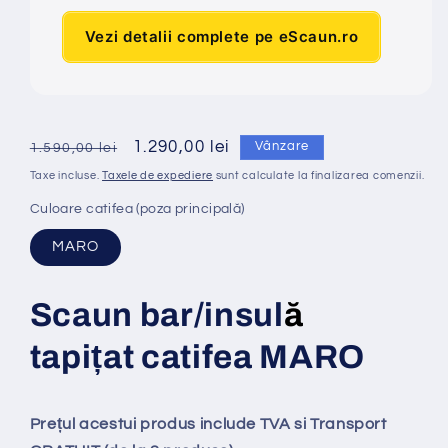
Vezi detalii complete pe eScaun.ro
Preț
Preț
1.290,00 lei
Vânzare
1.590,00 lei
obișnuit
redus
Taxe incluse.
Taxele de expediere
sunt calculate la finalizarea comenzii.
Culoare catifea (poza principală)
MARO
Scaun bar/insul
ă
tapi
ț
at
catifea MARO
Prețul acestui produs include TVA si Transport