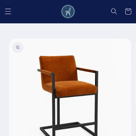
Salt la
conținut
Coș
Salt la
informațiile
despre
produs