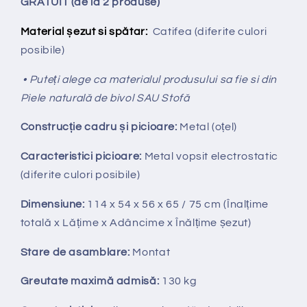
GRATUIT (de la 2 produse)
Material șezut si spătar:
Catifea
(diferite culori
posibile)
• Puteți alege ca materialul produsului sa fie si din
Piele naturală de bivol SAU Stofă
Construcție cadru și picioare:
Metal (oțel)
Caracteristici picioare:
Metal vopsit electrostatic
(diferite culori posibile)
Dimensiune:
114 x 54 x 56 x 65 / 75 cm (Înalțime
totală x Lățime x Adâncime x Înălțime șezut)
Stare de asamblare:
Montat
Greutate maximă admisă:
130 kg