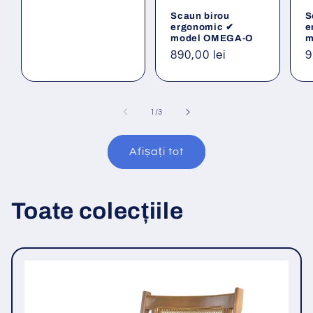
obișnuit
Scaun birou
S
ergonomic ✔
e
model OMEGA-O
m
Preț
890,00 lei
P
9
obișnuit
o
din
1
/
3
Afișați tot
Toate colecțiile