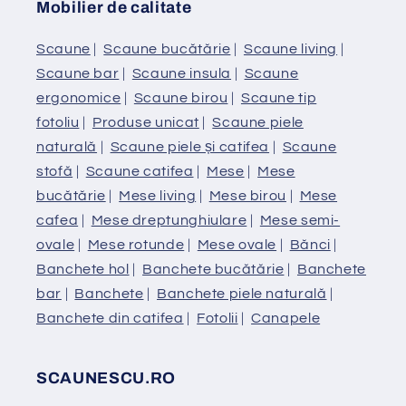
Mobilier de calitate
Scaune
|
Scaune bucătărie
|
Scaune living
|
Scaune bar
|
Scaune insula
|
Scaune
ergonomice
|
Scaune birou
|
Scaune tip
fotoliu
|
Produse unicat
|
Scaune piele
naturală
|
Scaune piele și catifea
|
Scaune
stofă
|
Scaune catifea
|
Mese
|
Mese
bucătărie
|
Mese living
|
Mese birou
|
Mese
cafea
|
Mese dreptunghiulare
|
Mese semi-
ovale
|
Mese rotunde
|
Mese ovale
|
Bănci
|
Banchete hol
|
Banchete bucătărie
|
Banchete
bar
|
Banchete
|
Banchete piele naturală
|
Banchete din catifea
|
Fotolii
|
Canapele
SCAUNESCU.RO