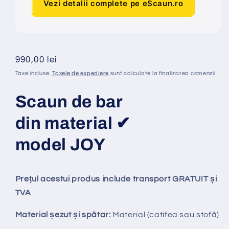
Vezi detalii complete pe eScaun.ro
Preț
990,00 lei
obișnuit
Taxe incluse.
Taxele de expediere
sunt calculate la finalizarea comenzii.
Scaun de bar
din material ✔
model JOY
Prețul acestui produs include transport GRATUIT și
TVA
Material șezut și spătar:
Material (catifea sau stofă)