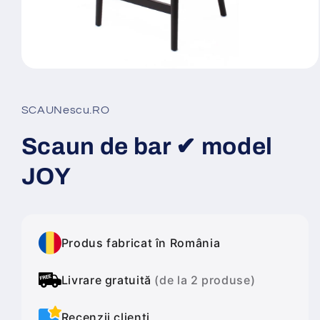
Deschide
conținutul
media
1
SCAUNescu.RO
într-
o
fereastră
Scaun de bar ✔ model
modală
JOY
Produs fabricat în România
Livrare gratuită
(de la 2 produse)
Recenzii clienți