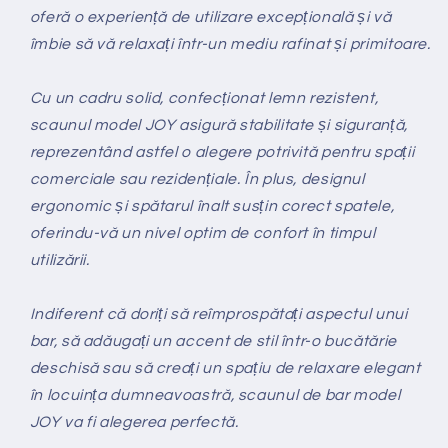
oferă o experiență de utilizare excepțională și vă
îmbie să vă relaxați într-un mediu rafinat și primitoare.
Cu un cadru solid, confecționat lemn rezistent,
scaunul model JOY asigură stabilitate și siguranță,
reprezentând astfel o alegere potrivită pentru spații
comerciale sau rezidențiale. În plus, designul
ergonomic și spătarul înalt susțin corect spatele,
oferindu-vă un nivel optim de confort în timpul
utilizării.
Indiferent că doriți să reîmprospătați aspectul unui
bar, să adăugați un accent de stil într-o bucătărie
deschisă sau să creați un spațiu de relaxare elegant
în locuința dumneavoastră, scaunul de bar model
JOY va fi alegerea perfectă.