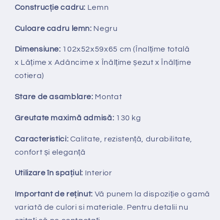
Construcție cadru:
Lemn
Culoare cadru lemn:
Negru
Dimensiune:
102x52x59x65 cm (Înalțime totală
x Lățime x Adâncime x Înălțime șezut x Înălțime
cotiera)
Stare de asamblare:
Montat
Greutate maximă admisă:
130 kg
Caracteristici:
Calitate, rezistență, durabilitate,
confort și eleganță
Utilizare în spațiul:
Interior
Important de reținut:
V
ă punem la dispozi
ț
ie
o gamă
variată de culori si materiale. Pentru detalii nu