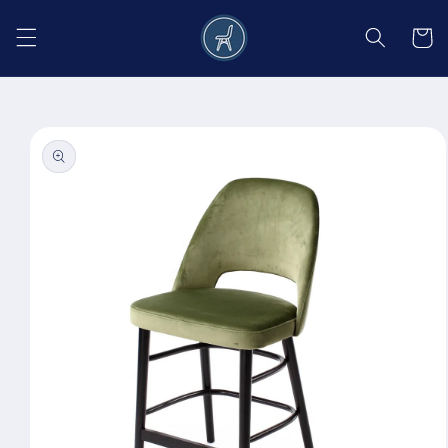
Salt la
conținut
Coș
Salt la
informațiile
despre
produs