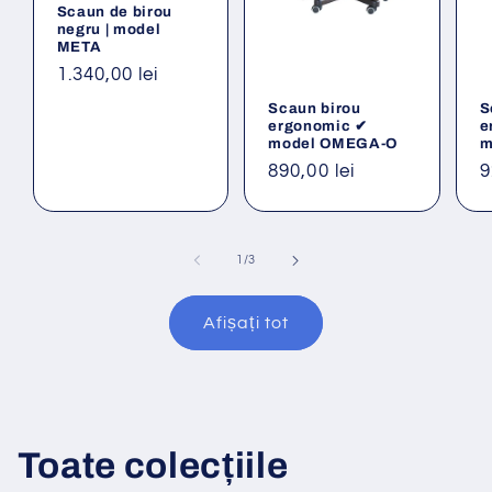
Scaun de birou
negru | model
META
Preț
1.340,00 lei
obișnuit
Scaun birou
S
ergonomic ✔
e
model OMEGA-O
m
Preț
890,00 lei
P
9
obișnuit
o
din
1
/
3
Afișați tot
Toate colecțiile