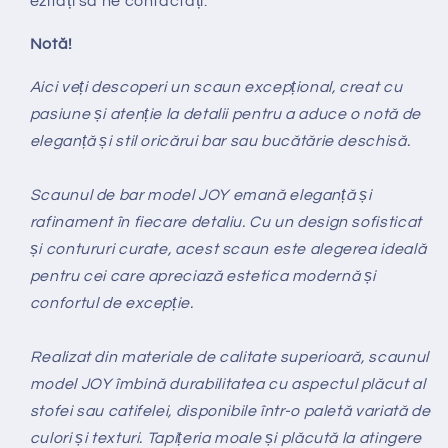
ezitați să ne contactați.
Notă!
Aici veți descoperi un scaun excepțional, creat cu
pasiune și atenție la detalii pentru a aduce o notă de
eleganță și stil oricărui bar sau bucătărie deschisă.
Scaunul de bar model JOY emană eleganță și
rafinament în fiecare detaliu. Cu un design sofisticat
și contururi curate, acest scaun este alegerea ideală
pentru cei care apreciază estetica modernă și
confortul de excepție.
Realizat din materiale de calitate superioară, scaunul
model JOY îmbină durabilitatea cu aspectul plăcut al
stofei sau catifelei, disponibile într-o paletă variată de
culori și texturi. Tapițeria moale și plăcută la atingere