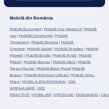
Mobilă din România
Mobilă Bucuresti
|
Mobilă Cluj-Napoca
|
Mobilă
Iasi
|
Mobilă Constanta
|
Mobilă
Timisoara
|
Mobilă Brasov
|
Mobilă
Craiova
|
Mobilă Galati
|
Mobilă Oradea
|
Mobilă
Ploiesti
|
Mobilă Braila
|
Mobilă Arad
|
Mobilă
Pitesti
|
Mobilă Bacau
|
Mobilă Sibiu
|
Mobilă
Targu-Mures
|
Mobilă Baia-Mare
|
Mobilă
Buzau
|
Mobilă Râmnicu Vâlcea
|
Mobilă Satu-
Mare
|
MOBILA DIN ROMANIA
|
IDEI
AMENAJARE
|
IDEI
PRACTICE
|
MOBILIER
|
PRODUSE
|
DESIGNERI
|
CAD