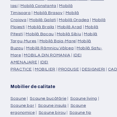
Iasi
|
Mobilă Constanta
|
Mobilă
Timisoara
|
Mobilă Brasov
|
Mobilă
Craiova
|
Mobilă Galati
|
Mobilă Oradea
|
Mobilă
Ploiesti
|
Mobilă Braila
|
Mobilă Arad
|
Mobilă
Pitesti
|
Mobilă Bacau
|
Mobilă Sibiu
|
Mobilă
Targu-Mures
|
Mobilă Baia-Mare
|
Mobilă
Buzau
|
Mobilă Râmnicu Vâlcea
|
Mobilă Satu-
Mare
|
MOBILA DIN ROMANIA
|
IDEI
AMENAJARE
|
IDEI
PRACTICE
|
MOBILIER
|
PRODUSE
|
DESIGNERI
|
CAD
Mobilier de calitate
Scaune
|
Scaune bucătărie
|
Scaune living
|
Scaune bar
|
Scaune insula
|
Scaune
ergonomice
|
Scaune birou
|
Scaune tip