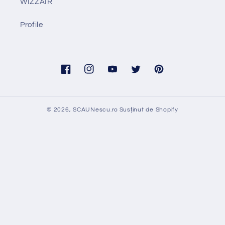
WIZZAIR
Profile
Facebook
Instagram
YouTube
Twitter
Pinterest
© 2026,
SCAUNescu.ro
Susținut de Shopify