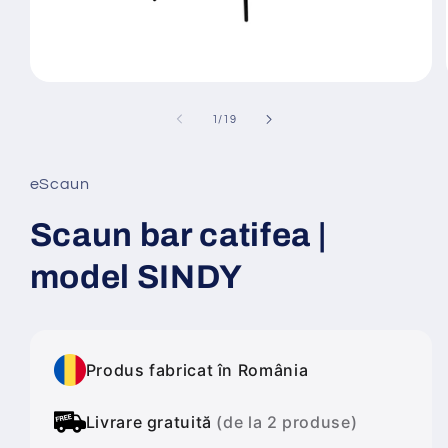
Deschide
conținutul
media
din
1
/
19
1
într-
o
fereastră
eScaun
modală
Scaun bar catifea |
model SINDY
Produs fabricat în România
Livrare gratuită
(de la 2 produse)