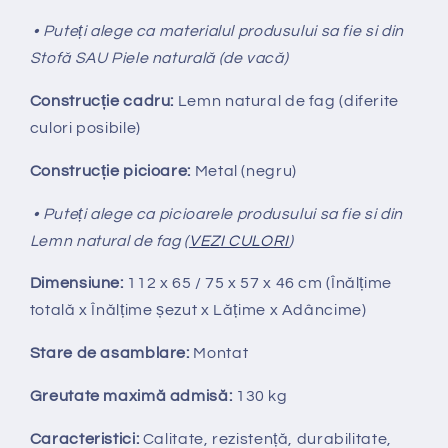
• Puteți alege ca materialul produsului sa fie si din
Stofă SAU Piele naturală (de vacă)
Construcție cadru:
Lemn natural de fag (diferite
culori posibile)
Construcție picioare:
Metal (negru)
• Puteți alege ca picioarele produsului sa fie si din
Lemn natural de fag (
VEZI CULORI
)
Dimensiune:
112 x 65 / 75 x 57 x 46 cm (Înălțime
totală x Înălțime
ș
ezut x Lățime x Adâncime)
Stare de asamblare:
Montat
Greutate maximă admisă:
130 kg
Caracteristici:
Calitate, rezistență, durabilitate,