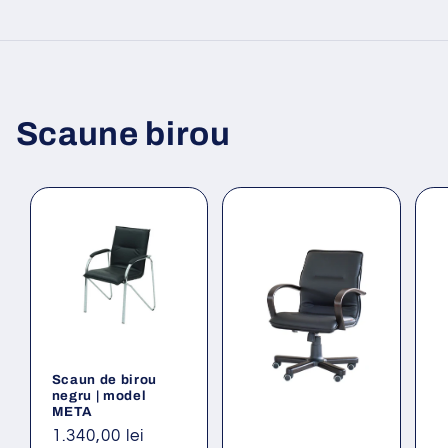
Scaune birou
Scaun de birou
negru | model
META
Preț
1.340,00 lei