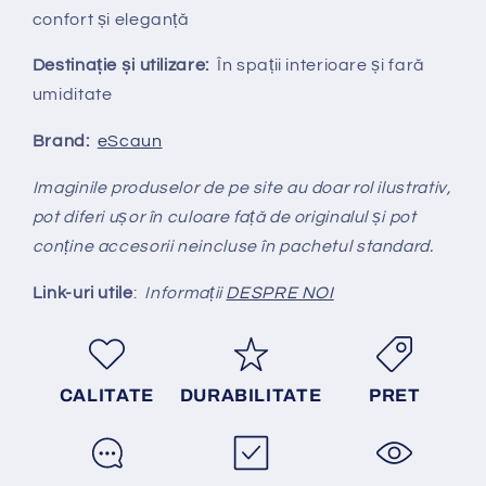
confort și eleganță
Destinație și utilizare:
În spații interioare și fară
umiditate
Brand:
eScaun
Imaginile produselor de pe site au doar rol ilustrativ,
pot diferi ușor în culoare față de originalul și pot
conține accesorii neincluse în pachetul standard.
Link-uri utile
:
Informații
DESPRE NOI
CALITATE
DURABILITATE
PRET