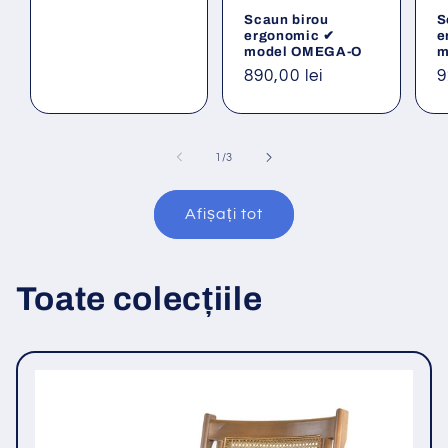
obișnuit
Scaun birou
S
ergonomic ✔
e
model OMEGA-O
m
Preț
890,00 lei
P
9
obișnuit
o
din
1
/
3
Afișați tot
Toate colecțiile