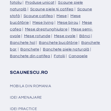
fotoliu
|
Produse unicat
|
Scaune piele
naturală
|
Scaune piele și catifea
|
Scaune
stofă
|
Scaune catifea
|
Mese
|
Mese
bucătărie
|
Mese living
|
Mese birou
|
Mese
cafea
|
Mese dreptunghiulare
|
Mese semi-
ovale
|
Mese rotunde
|
Mese ovale
|
Bănci
|
Banchete hol
|
Banchete bucătărie
|
Banchete
bar
|
Banchete
|
Banchete piele naturală
|
Banchete din catifea
|
Fotolii
|
Canapele
SCAUNESCU.RO
MOBILA DIN ROMANIA
IDEI AMENAJARE
IDEI PRACTICE