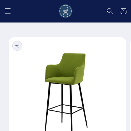
Salt la
conținut
Coș
Salt la
informațiile
despre
produs