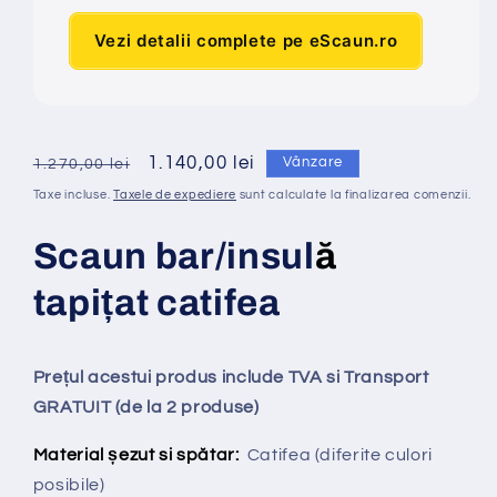
Vezi detalii complete pe eScaun.ro
Preț
Preț
1.140,00 lei
Vânzare
1.270,00 lei
obișnuit
redus
Taxe incluse.
Taxele de expediere
sunt calculate la finalizarea comenzii.
Scaun bar/insul
ă
tapi
ț
at
catifea
Prețul acestui produs include TVA si Transport
GRATUIT (de la 2 produse)
Material șezut si spătar:
Catifea
(diferite culori
posibile)