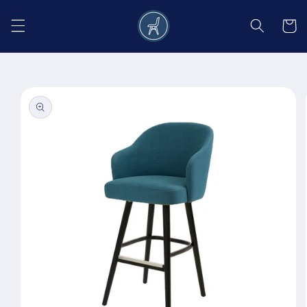
Salt la
conținut
Coș
Salt la
informațiile
despre
produs