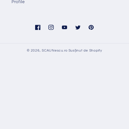
Profile
Facebook
Instagram
YouTube
Twitter
Pinterest
© 2026,
SCAUNescu.ro
Susținut de Shopify