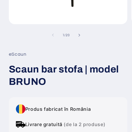
Deschide
conținutul
media
din
1
/
20
1
într-
o
fereastră
eScaun
modală
Scaun bar stofa | model
BRUNO
Produs fabricat în România
Livrare gratuită
(de la 2 produse)