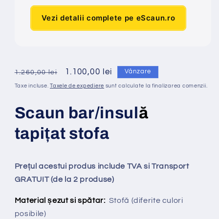
Vezi detalii complete pe eScaun.ro
Preț
Preț
1.100,00 lei
Vânzare
1.260,00 lei
obișnuit
redus
Taxe incluse.
Taxele de expediere
sunt calculate la finalizarea comenzii.
Scaun bar/insul
ă
tapi
ț
at
stofa
Prețul acestui produs include TVA si Transport
GRATUIT (de la 2 produse)
Material șezut si spătar:
Stofă
(diferite culori
posibile)