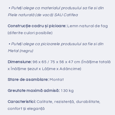
• Puteți alege ca materialul produsului sa fie si din
Piele naturală (de vacă) SAU Catifea
Construcție cadru și picioare:
Lemn natural de fag
(diferite culori posibile)
• Puteți alege ca picioarele produsului sa fie si din
Metal (negru)
Dimensiune:
96 x 65 / 75 x 56 x 47 cm (Înălțime totală
x Înălțime
ș
ezut x Lățime x Adâncime)
Stare de asamblare:
Montat
Greutate maximă admisă:
130 kg
Caracteristici:
Calitate, rezistență, durabilitate,
confort și eleganță