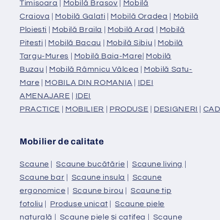
Timisoara
|
Mobilă Brasov
|
Mobilă
Craiova
|
Mobilă Galati
|
Mobilă Oradea
|
Mobilă
Ploiesti
|
Mobilă Braila
|
Mobilă Arad
|
Mobilă
Pitesti
|
Mobilă Bacau
|
Mobilă Sibiu
|
Mobilă
Targu-Mures
|
Mobilă Baia-Mare
|
Mobilă
Buzau
|
Mobilă Râmnicu Vâlcea
|
Mobilă Satu-
Mare
|
MOBILA DIN ROMANIA
|
IDEI
AMENAJARE
|
IDEI
PRACTICE
|
MOBILIER
|
PRODUSE
|
DESIGNERI
|
CAD
Mobilier de calitate
Scaune
|
Scaune bucătărie
|
Scaune living
|
Scaune bar
|
Scaune insula
|
Scaune
ergonomice
|
Scaune birou
|
Scaune tip
fotoliu
|
Produse unicat
|
Scaune piele
naturală
|
Scaune piele și catifea
|
Scaune