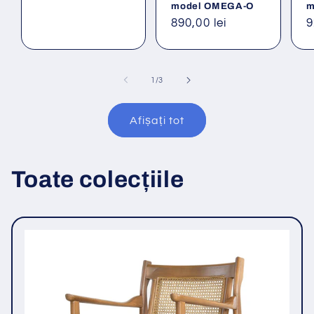
model OMEGA-O
m
Preț
890,00 lei
P
9
obișnuit
o
din
1
/
3
Afișați tot
Toate colecțiile