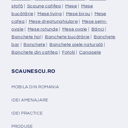
stofă
|
Scaune catifea
|
Mese
|
Mese
bucătărie
|
Mese living
|
Mese birou
|
Mese
cafea
|
Mese dreptunghiulare
|
Mese semi-
ovale
|
Mese rotunde
|
Mese ovale
|
Bănci
|
Banchete hol
|
Banchete bucătărie
|
Banchete
bar
|
Banchete
|
Banchete piele naturală
|
Banchete din catifea
|
Fotolii
|
Canapele
SCAUNESCU.RO
MOBILA DIN ROMANIA
IDEI AMENAJARE
IDEI PRACTICE
PRODUSE