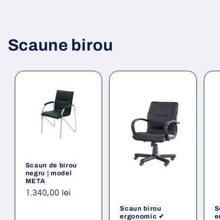
Scaune birou
Scaun de birou
negru | model
META
Preț
1.340,00 lei
obișnuit
Scaun birou
S
ergonomic ✔
e