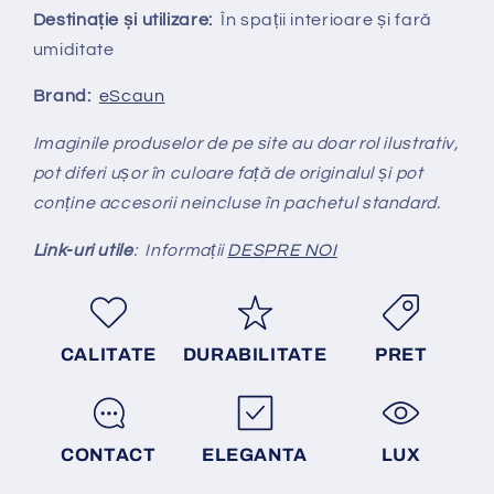
Destinație și utilizare:
În spații interioare și fară
umiditate
Brand:
eScaun
Imaginile produselor de pe site au doar rol ilustrativ,
pot diferi ușor în culoare față de originalul și pot
conține accesorii neincluse în pachetul standard.
Link-uri utile
: Informații
DESPRE NOI
CALITATE
DURABILITATE
PRET
CONTACT
ELEGANTA
LUX