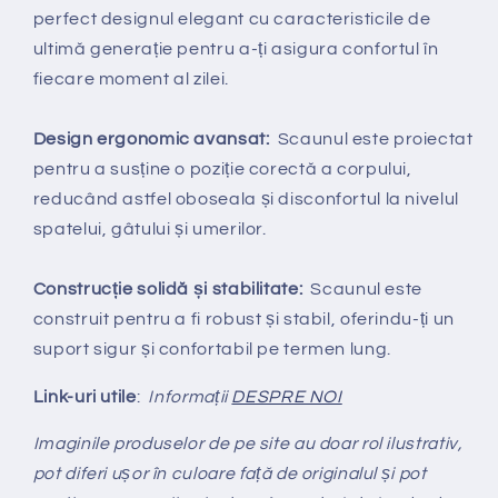
perfect designul elegant cu caracteristicile de
ultimă generație pentru a-ți asigura confortul în
fiecare moment al zilei.
Design ergonomic avansat:
Scaunul este proiectat
pentru a susține o poziție corectă a corpului,
reducând astfel oboseala și disconfortul la nivelul
spatelui, gâtului și umerilor.
Construcție solidă și stabilitate:
Scaunul este
construit pentru a fi robust și stabil, oferindu-ți un
suport sigur și confortabil pe termen lung.
Link-uri utile
:
Informații
DESPRE NOI
Imaginile produselor de pe site au doar rol ilustrativ,
pot diferi ușor în culoare față de originalul și pot