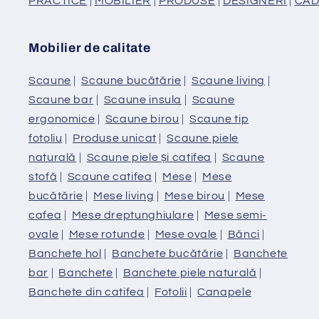
PRACTICE
|
MOBILIER
|
PRODUSE
|
DESIGNERI
|
CAD
Mobilier de calitate
Scaune
|
Scaune bucătărie
|
Scaune living
|
Scaune bar
|
Scaune insula
|
Scaune
ergonomice
|
Scaune birou
|
Scaune tip
fotoliu
|
Produse unicat
|
Scaune piele
naturală
|
Scaune piele și catifea
|
Scaune
stofă
|
Scaune catifea
|
Mese
|
Mese
bucătărie
|
Mese living
|
Mese birou
|
Mese
cafea
|
Mese dreptunghiulare
|
Mese semi-
ovale
|
Mese rotunde
|
Mese ovale
|
Bănci
|
Banchete hol
|
Banchete bucătărie
|
Banchete
bar
|
Banchete
|
Banchete piele naturală
|
Banchete din catifea
|
Fotolii
|
Canapele