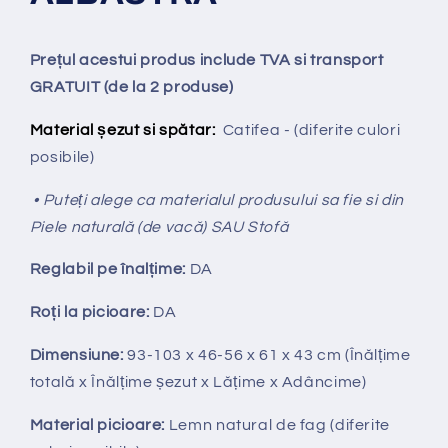
Prețul acestui produs include TVA si transport
GRATUIT (de la 2 produse)
Material șezut si spătar:
Catifea - (diferite culori
posibile)
• Puteți alege ca materialul produsului sa fie si din
Piele naturală (de vacă) SAU Stofă
Reglabil pe
î
nal
ț
ime:
DA
Ro
ț
i la picioare:
DA
Dimensiune:
93-103
x 46-56 x 61 x 43 cm (Înălțime
totală x Înălțime
ș
ezut x Lățime x Adâncime)
Material picioare:
Lemn natural de fag
(diferite