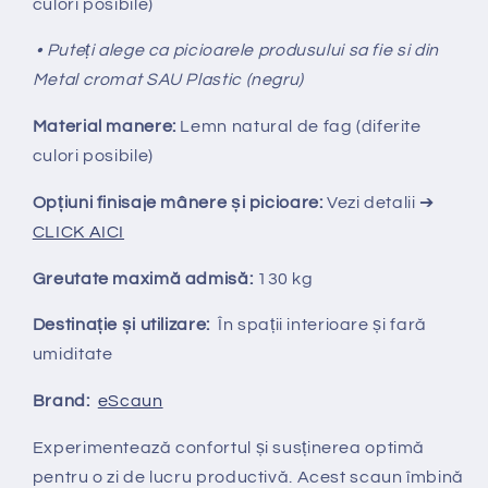
culori posibile)
• Puteți alege ca picioarele produsului sa fie si din
Metal cromat SAU Plastic (negru)
Material manere:
Lemn natural de fag (diferite
culori posibile)
Opțiuni finisaje mânere și picioare:
Vezi detalii ➔
CLICK AICI
Greutate maximă admisă:
130 kg
Destinație și utilizare:
În spații interioare și fară
umiditate
Brand:
eScaun
Experimentează confortul și susținerea optimă
pentru o zi de lucru productivă. Acest scaun îmbină