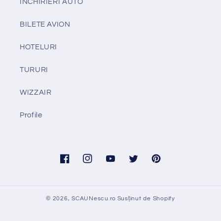
INCHIRIERI AUTO
BILETE AVION
HOTELURI
TURURI
WIZZAIR
Profile
Facebook
Instagram
YouTube
Twitter
Pinterest
© 2026,
SCAUNescu.ro
Susținut de Shopify