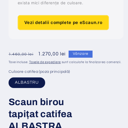
exista mici diferențe de culoare.
Vezi detalii complete pe eScaun.ro
Preț
Preț
1.270,00 lei
Vânzare
1.460,00 lei
obișnuit
redus
Taxe incluse.
Taxele de expediere
sunt calculate la finalizarea comenzii.
Culoare catifea (poza principală)
ALBASTRU
Scaun birou
tapi
ț
at
catifea
ALBASTRA