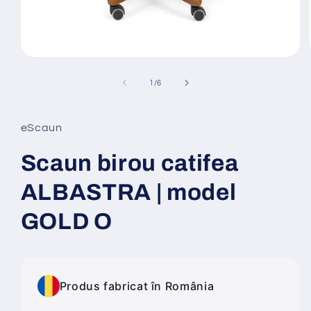
Deschide
conținutul
media
din
1
/
6
1
într-
o
fereastră
eScaun
modală
Scaun birou catifea
ALBASTRA | model
GOLD O
Produs fabricat în România