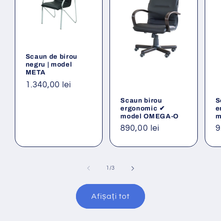
Scaun de birou
negru | model
META
Preț
1.340,00 lei
obișnuit
Scaun birou
S
ergonomic ✔
e
model OMEGA-O
m
Preț
890,00 lei
P
9
obișnuit
o
din
1
/
3
Afișați tot