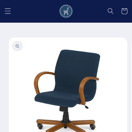
Salt la
conținut
Coș
Salt la
informațiile
despre
produs