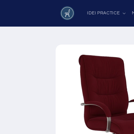
Salt la
conținut
IDEI PRACTICE
Salt la
informațiile
despre
produs