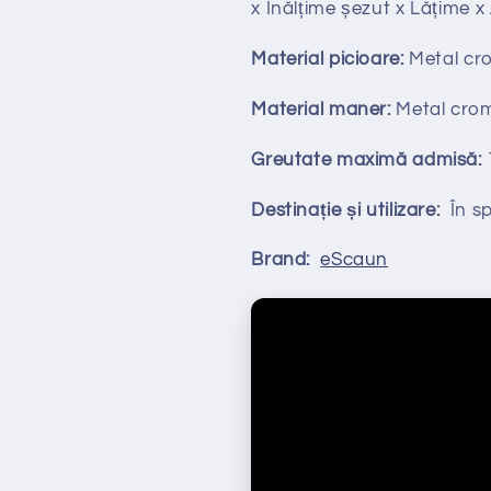
x Înălțime
ș
ezut x Lățime 
Material picioare:
Metal cr
Material maner:
Metal cro
Greutate maximă admisă:
Destinație și utilizare:
În spa
Brand:
eScaun