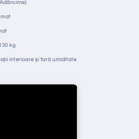
x Adâncime)
omat
mat
130 kg
ții interioare și fară umiditate