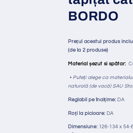
BORDO
Prețul acestui produs incl
(de la 2 produse)
Material șezut si spătar:
Ca
• Puteți alege ca materialul 
naturală (de vacă) SAU Sto
Reglabil pe
î
nal
ț
ime:
DA
Ro
ț
i la picioare:
DA
Dimensiune:
126-134 x 54-6