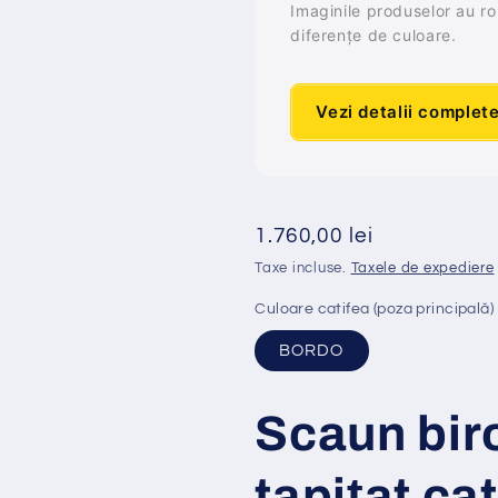
Imaginile produselor au rol 
diferențe de culoare.
Vezi detalii complet
Preț
1.760,00 lei
obișnuit
Taxe incluse.
Taxele de expediere
Culoare catifea (poza principală)
BORDO
Scaun bir
tapi
ț
at
cat