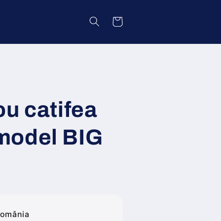
Coș
ou catifea
model BIG
România