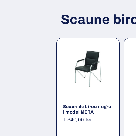
Scaune bir
Scaun de birou negru
| model META
Preț
1.340,00 lei
obișnuit