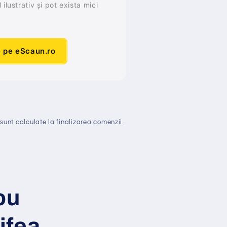
ilustrativ și pot exista mici
e pe eScaun.ro
sunt calculate la finalizarea comenzii.
ou
ifea