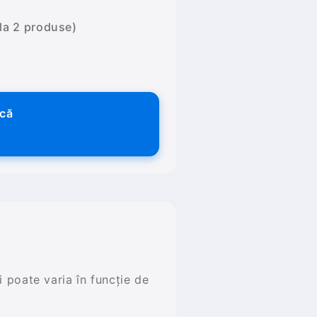
 la 2 produse)
ică
și poate varia în funcție de