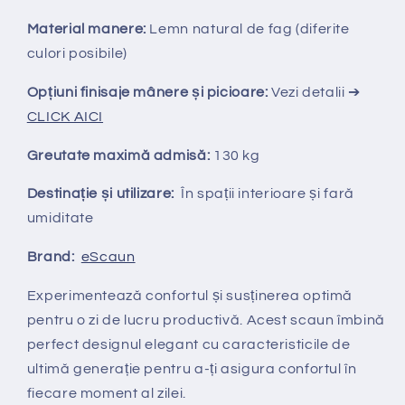
Material manere:
Lemn natural de fag (diferite
culori posibile)
Opțiuni finisaje mânere și picioare:
Vezi detalii ➔
CLICK AICI
Greutate maximă admisă:
130 kg
Destinație și utilizare:
În spații interioare și fară
umiditate
Brand:
eScaun
Experimentează confortul și susținerea optimă
pentru o zi de lucru productivă. Acest scaun îmbină
perfect designul elegant cu caracteristicile de
ultimă generație pentru a-ți asigura confortul în
fiecare moment al zilei.