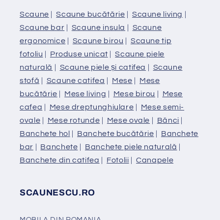
Scaune
|
Scaune bucătărie
|
Scaune living
|
Scaune bar
|
Scaune insula
|
Scaune
ergonomice
|
Scaune birou
|
Scaune tip
fotoliu
|
Produse unicat
|
Scaune piele
naturală
|
Scaune piele și catifea
|
Scaune
stofă
|
Scaune catifea
|
Mese
|
Mese
bucătărie
|
Mese living
|
Mese birou
|
Mese
cafea
|
Mese dreptunghiulare
|
Mese semi-
ovale
|
Mese rotunde
|
Mese ovale
|
Bănci
|
Banchete hol
|
Banchete bucătărie
|
Banchete
bar
|
Banchete
|
Banchete piele naturală
|
Banchete din catifea
|
Fotolii
|
Canapele
SCAUNESCU.RO
MOBILA DIN ROMANIA