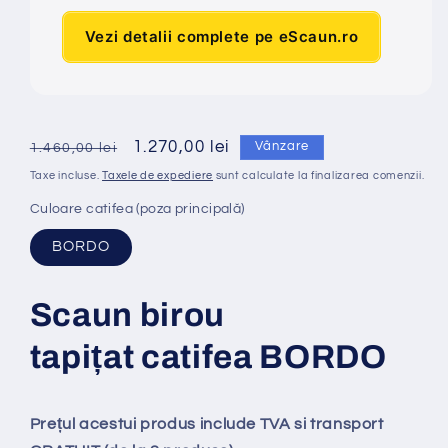
Vezi detalii complete pe eScaun.ro
Preț
Preț
1.270,00 lei
Vânzare
1.460,00 lei
obișnuit
redus
Taxe incluse.
Taxele de expediere
sunt calculate la finalizarea comenzii.
Culoare catifea (poza principală)
BORDO
Scaun birou
tapi
ț
at
catifea BORDO
Prețul acestui produs include TVA si transport