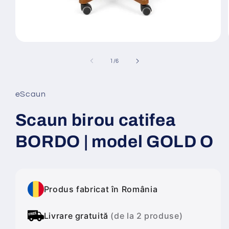
Deschide
conținutul
media
din
1
/
6
1
într-
o
fereastră
eScaun
modală
Scaun birou catifea
BORDO | model GOLD O
Produs fabricat în România
Livrare gratuită
(de la 2 produse)