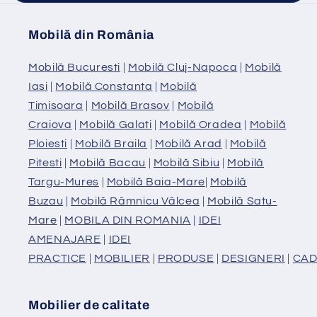
Mobilă din România
Mobilă Bucuresti
|
Mobilă Cluj-Napoca
|
Mobilă
Iasi
|
Mobilă Constanta
|
Mobilă
Timisoara
|
Mobilă Brasov
|
Mobilă
Craiova
|
Mobilă Galati
|
Mobilă Oradea
|
Mobilă
Ploiesti
|
Mobilă Braila
|
Mobilă Arad
|
Mobilă
Pitesti
|
Mobilă Bacau
|
Mobilă Sibiu
|
Mobilă
Targu-Mures
|
Mobilă Baia-Mare
|
Mobilă
Buzau
|
Mobilă Râmnicu Vâlcea
|
Mobilă Satu-
Mare
|
MOBILA DIN ROMANIA
|
IDEI
AMENAJARE
|
IDEI
PRACTICE
|
MOBILIER
|
PRODUSE
|
DESIGNERI
|
CAD
Mobilier de calitate