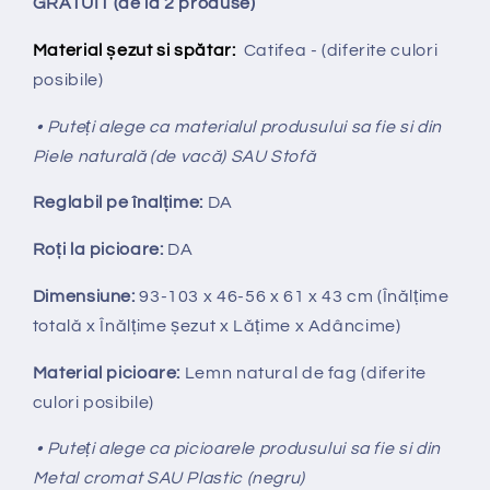
GRATUIT (de la 2 produse)
Material șezut si spătar:
Catifea - (diferite culori
posibile)
• Puteți alege ca materialul produsului sa fie si din
Piele naturală (de vacă) SAU Stofă
Reglabil pe
î
nal
ț
ime:
DA
Ro
ț
i la picioare:
DA
Dimensiune:
93-103
x 46-56 x 61 x 43 cm (Înălțime
totală x Înălțime
ș
ezut x Lățime x Adâncime)
Material picioare:
Lemn natural de fag
(diferite
culori posibile)
• Puteți alege ca picioarele produsului sa fie si din
Metal cromat SAU Plastic (negru)