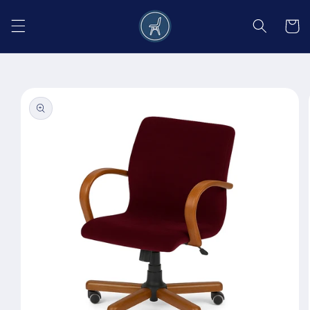
Salt la
conținut
Coș
Salt la
informațiile
despre
produs