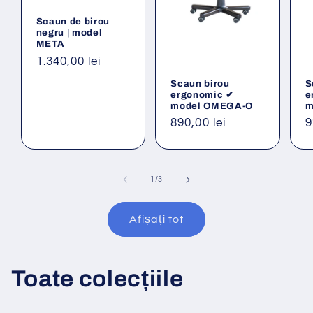
Scaun de birou
negru | model
META
Preț
1.340,00 lei
obișnuit
Scaun birou
S
ergonomic ✔
e
model OMEGA-O
m
Preț
890,00 lei
P
9
obișnuit
o
din
1
/
3
Afișați tot
Toate colecțiile