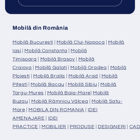
Mobilă din România
Mobilă Bucuresti
|
Mobilă Cluj-Napoca
|
Mobilă
Iasi
|
Mobilă Constanta
|
Mobilă
Timisoara
|
Mobilă Brasov
|
Mobilă
Craiova
|
Mobilă Galati
|
Mobilă Oradea
|
Mobilă
Ploiesti
|
Mobilă Braila
|
Mobilă Arad
|
Mobilă
Pitesti
|
Mobilă Bacau
|
Mobilă Sibiu
|
Mobilă
Targu-Mures
|
Mobilă Baia-Mare
|
Mobilă
Buzau
|
Mobilă Râmnicu Vâlcea
|
Mobilă Satu-
Mare
|
MOBILA DIN ROMANIA
|
IDEI
AMENAJARE
|
IDEI
PRACTICE
|
MOBILIER
|
PRODUSE
|
DESIGNERI
|
CAD