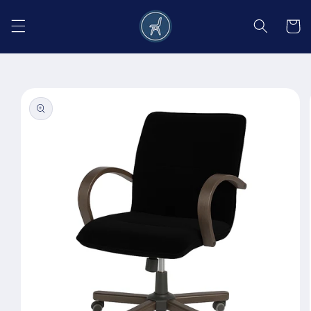
Salt la
conținut
Coș
Salt la
informațiile
despre
produs