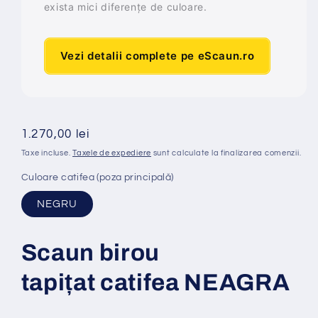
exista mici diferențe de culoare.
Vezi detalii complete pe eScaun.ro
Preț
1.270,00 lei
obișnuit
Taxe incluse.
Taxele de expediere
sunt calculate la finalizarea comenzii.
Culoare catifea (poza principală)
NEGRU
Scaun birou
tapi
ț
at
catifea NEAGRA