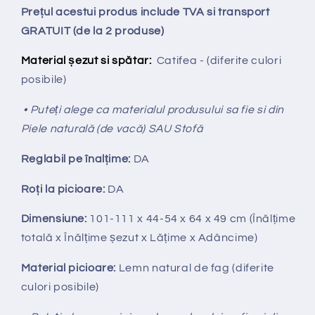
Prețul acestui produs include TVA si transport
GRATUIT (de la 2 produse)
Material șezut si spătar:
Catifea - (diferite culori
posibile)
• Puteți alege ca materialul produsului sa fie si din
Piele naturală (de vacă) SAU Stofă
Reglabil pe
î
nal
ț
ime:
DA
Ro
ț
i la picioare:
DA
Dimensiune:
101-111
x 44-54 x 64 x 49 cm (Înălțime
totală x Înălțime
ș
ezut x Lățime x Adâncime)
Material picioare:
Lemn natural de fag
(diferite
culori posibile)