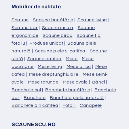
Mobilier de calitate
Scaune
|
Scaune bucătărie
|
Scaune living
|
Scaune bar
|
Scaune insula
|
Scaune
ergonomice
|
Scaune birou
|
Scaune tip
fotoliu
|
Produse unicat
|
Scaune piele
naturală
|
Scaune piele și catifea
|
Scaune
stofă
|
Scaune catifea
|
Mese
|
Mese
bucătărie
|
Mese living
|
Mese birou
|
Mese
cafea
|
Mese dreptunghiulare
|
Mese semi-
ovale
|
Mese rotunde
|
Mese ovale
|
Bănci
|
Banchete hol
|
Banchete bucătărie
|
Banchete
bar
|
Banchete
|
Banchete piele naturală
|
Banchete din catifea
|
Fotolii
|
Canapele
SCAUNESCU.RO