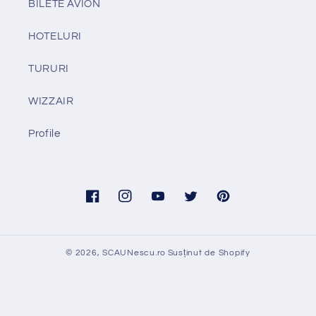
BILETE AVION
HOTELURI
TURURI
WIZZAIR
Profile
Facebook
Instagram
YouTube
Twitter
Pinterest
© 2026,
SCAUNescu.ro
Susținut de Shopify