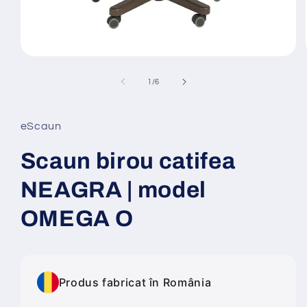
Deschide
conținutul
media
din
1
/
6
1
într-
o
fereastră
eScaun
modală
Scaun birou catifea
NEAGRA | model
OMEGA O
Produs fabricat în România