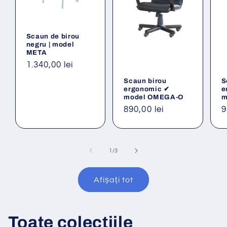
Scaun de birou
negru | model
META
Preț
1.340,00 lei
obișnuit
Scaun birou
S
ergonomic ✔
e
model OMEGA-O
m
Preț
890,00 lei
P
9
obișnuit
o
din
1
/
3
Afișați tot
Toate colecțiile