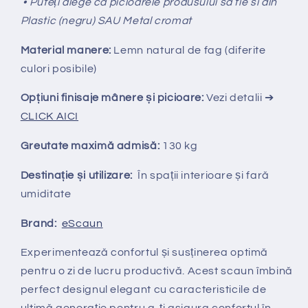
• Puteți alege ca picioarele produsului sa fie si din
Plastic (negru) SAU Metal cromat
Material manere:
Lemn natural de fag (diferite
culori posibile)
Opțiuni finisaje mânere și picioare:
Vezi detalii ➔
CLICK AICI
Greutate maximă admisă:
130 kg
Destinație și utilizare:
În spații interioare și fară
umiditate
Brand:
eScaun
Experimentează confortul și susținerea optimă
pentru o zi de lucru productivă. Acest scaun îmbină
perfect designul elegant cu caracteristicile de