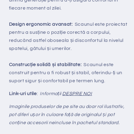
ultimă generație pentru a-ți asigura confortul în
fiecare moment al zilei.
Design ergonomic avansat:
Scaunul este proiectat
pentru a susține o poziție corectă a corpului,
reducând astfel oboseala și disconfortul la nivelul
spatelui, gâtului și umerilor.
Construcție solidă și stabilitate:
Scaunul este
construit pentru a fi robust și stabil, oferindu-ți un
suport sigur și confortabil pe termen lung.
Link-uri utile
:
Informații
DESPRE NOI
Imaginile produselor de pe site au doar rol ilustrativ,
pot diferi ușor în culoare față de originalul și pot
conține accesorii neincluse în pachetul standard.