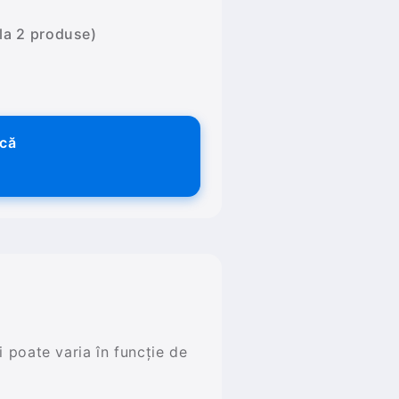
 la 2 produse)
ică
și poate varia în funcție de