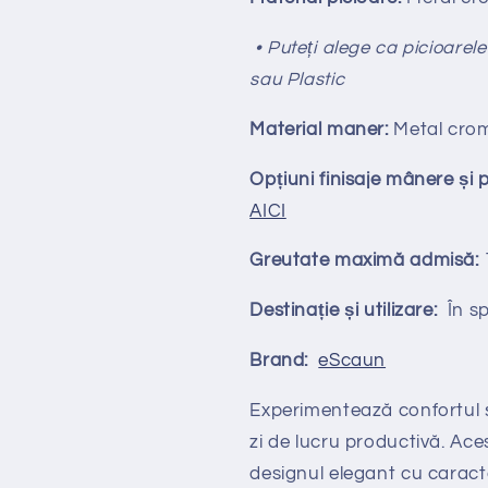
• Puteți alege ca picioarele
sau Plastic
Material maner:
Metal cro
Opțiuni finisaje mânere și 
AICI
Greutate maximă admisă:
Destinație și utilizare:
În spa
Brand:
eScaun
Experimentează confortul 
zi de lucru productivă. Ac
designul elegant cu caracte