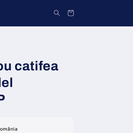
Coș
ou catifea
el
P
România