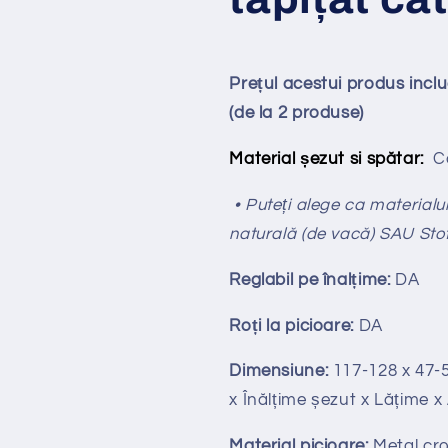
Prețul acestui produs incl
(de la 2 produse)
Material șezut si spătar:
Ca
• Puteți alege ca materialul 
naturală (de vacă) SAU Sto
Reglabil pe
î
nal
ț
ime:
DA
Ro
ț
i la picioare:
DA
Dimensiune:
117-128
x 47-
x Înălțime
ș
ezut x Lățime 
Material picioare:
Metal cr