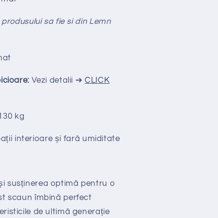
 produsului sa fie si din Lemn
mat
picioare:
Vezi detalii ➔
CLICK
130 kg
ții interioare și fară umiditate
și susținerea optimă pentru o
est scaun îmbină perfect
risticile de ultimă generație