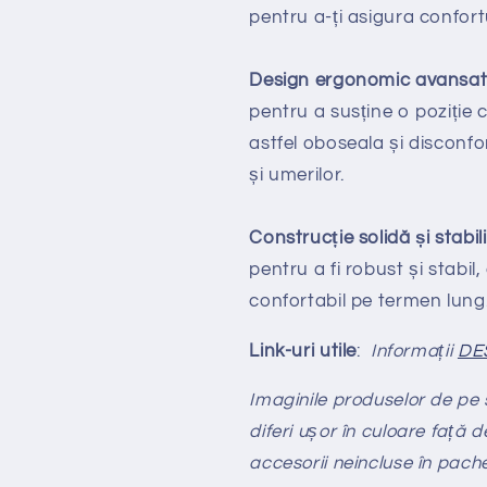
pentru a-ți asigura confortu
Design ergonomic avansa
pentru a susține o poziție
astfel oboseala și disconfor
și umerilor.
Construcție solidă și stabil
pentru a fi robust și stabil,
confortabil pe termen lung
Link-uri utile
:
Informații
DE
Imaginile produselor de pe si
diferi ușor în culoare față d
accesorii neincluse în pach