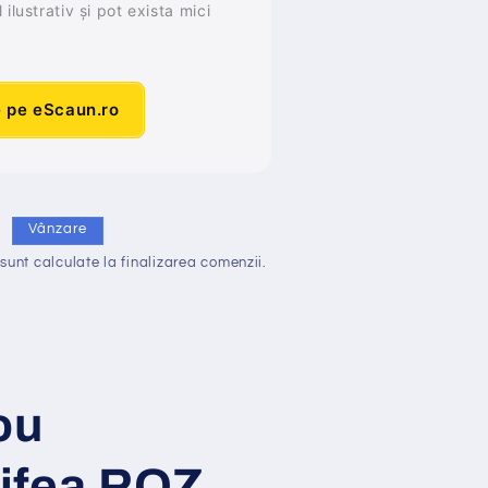
ilustrativ și pot exista mici
e pe eScaun.ro
i
Vânzare
sunt calculate la finalizarea comenzii.
ou
tifea ROZ