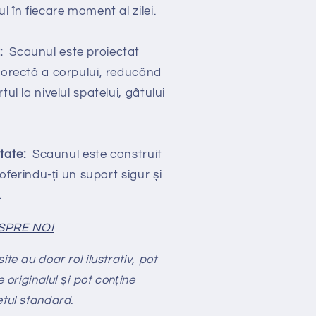
l în fiecare moment al zilei.
t:
Scaunul este proiectat
 corectă a corpului, reducând
tul la nivelul spatelui, gâtului
itate:
Scaunul este construit
 oferindu-ți un suport sigur și
.
SPRE NOI
te au doar rol ilustrativ, pot
e originalul și pot conține
etul standard.