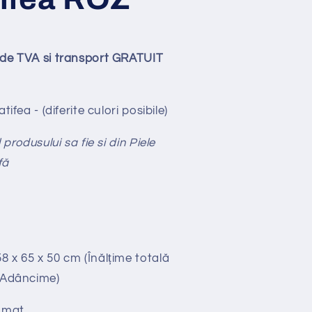
ude TVA si transport GRATUIT
tifea - (diferite culori posibile)
produsului sa fie si din Piele
fă
58 x 65 x 50 cm (Înălțime totală
x Adâncime)
omat