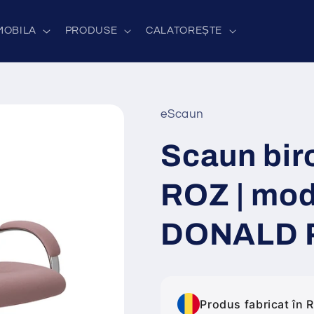
MOBILA
PRODUSE
CALATOREȘTE
eScaun
Scaun bir
ROZ | mod
DONALD 
Produs fabricat în 