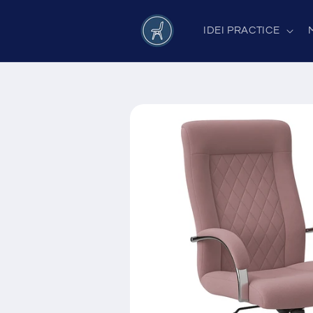
Salt la
conținut
IDEI PRACTICE
Salt la
informațiile
despre
produs