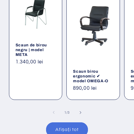
Scaun de birou
negru | model
META
Preț
1.340,00 lei
obișnuit
Scaun birou
S
ergonomic ✔
e
model OMEGA-O
m
Preț
890,00 lei
P
9
obișnuit
o
din
1
/
3
Afișați tot