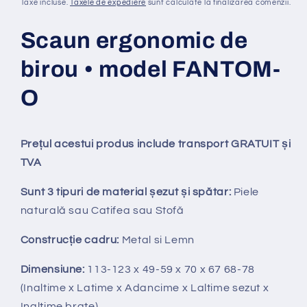
obișnuit
Taxe incluse.
Taxele de expediere
sunt calculate la finalizarea comenzii.
Scaun ergonomic de
birou • model FANTOM-
O
Prețul acestui produs include transport GRATUIT și
TVA
Sunt 3 tipuri de material șezut și spătar:
Piele
natural
ă
sau Catifea sau Stofă
Construcție cadru:
Metal si Lemn
Dimensiune:
113-123 x 49-59 x 70 x 67 68-78
(Inaltime x Latime x Adancime x Laltime sezut x
Inaltime brate)