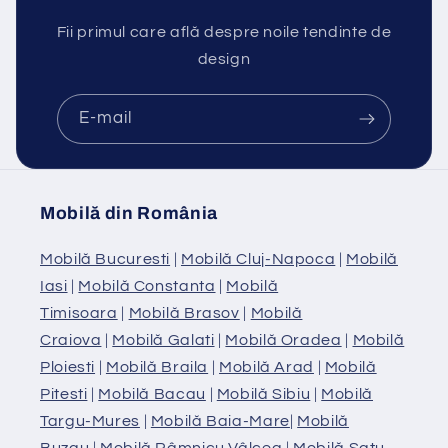
Fii primul care află despre noile tendinte de
design
E-mail
Mobilă din România
Mobilă Bucuresti
|
Mobilă Cluj-Napoca
|
Mobilă
Iasi
|
Mobilă Constanta
|
Mobilă
Timisoara
|
Mobilă Brasov
|
Mobilă
Craiova
|
Mobilă Galati
|
Mobilă Oradea
|
Mobilă
Ploiesti
|
Mobilă Braila
|
Mobilă Arad
|
Mobilă
Pitesti
|
Mobilă Bacau
|
Mobilă Sibiu
|
Mobilă
Targu-Mures
|
Mobilă Baia-Mare
|
Mobilă
Buzau
|
Mobilă Râmnicu Vâlcea
|
Mobilă Satu-