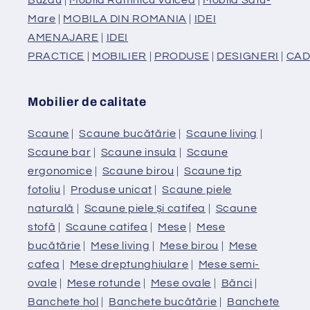
Mare
|
MOBILA DIN ROMANIA
|
IDEI
AMENAJARE
|
IDEI
PRACTICE
|
MOBILIER
|
PRODUSE
|
DESIGNERI
|
CAD
Mobilier de calitate
Scaune
|
Scaune bucătărie
|
Scaune living
|
Scaune bar
|
Scaune insula
|
Scaune
ergonomice
|
Scaune birou
|
Scaune tip
fotoliu
|
Produse unicat
|
Scaune piele
naturală
|
Scaune piele și catifea
|
Scaune
stofă
|
Scaune catifea
|
Mese
|
Mese
bucătărie
|
Mese living
|
Mese birou
|
Mese
cafea
|
Mese dreptunghiulare
|
Mese semi-
ovale
|
Mese rotunde
|
Mese ovale
|
Bănci
|
Banchete hol
|
Banchete bucătărie
|
Banchete