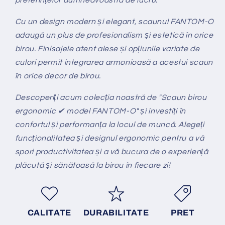
preferințelor dumneavoastră de lucru.
Cu un design modern și elegant, scaunul FANTOM-O
adaugă un plus de profesionalism și estetică în orice
birou. Finisajele atent alese și opțiunile variate de
culori permit integrarea armonioasă a acestui scaun
în orice decor de birou.
Descoperiți acum colecția noastră de "Scaun birou
ergonomic ✔ model FANTOM-O" și investiți în
confortul și performanța la locul de muncă. Alegeți
funcționalitatea și designul ergonomic pentru a vă
spori productivitatea și a vă bucura de o experiență
plăcută și sănătoasă la birou în fiecare zi!
CALITATE
DURABILITATE
PRET