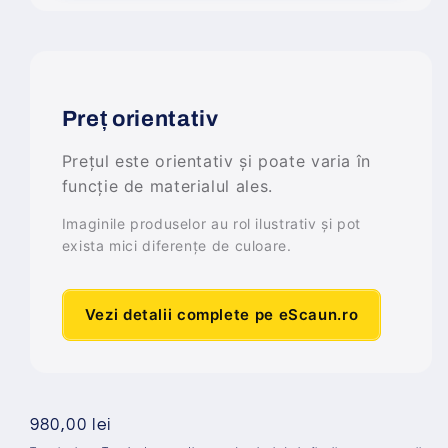
Preț orientativ
Prețul este orientativ și poate varia în
funcție de materialul ales.
Imaginile produselor au rol ilustrativ și pot
exista mici diferențe de culoare.
Vezi detalii complete pe eScaun.ro
Preț
980,00 lei