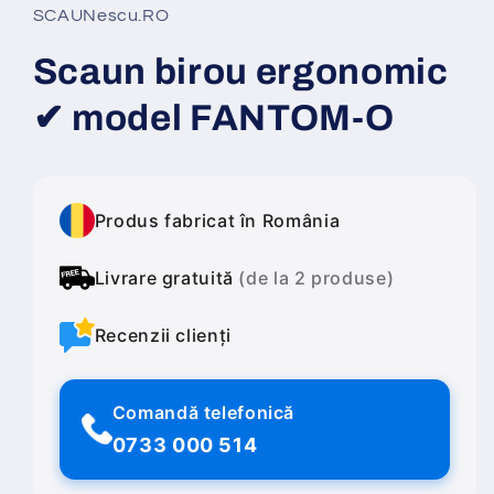
1
SCAUNescu.RO
într-
o
fereastră
Scaun birou ergonomic
modală
✔ model FANTOM-O
Produs fabricat în România
Livrare gratuită
(de la 2 produse)
Recenzii clienți
Comandă telefonică
0733 000 514