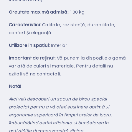
Greutate maximă admisă:
130 kg
Caracteristici:
Calitate, rezistență, durabilitate,
confort și eleganță
Utilizare în spațiul:
Interior
Important de reținut:
V
ă punem la dispozi
ț
ie
o gamă
variată de culori si materiale. Pentru detalii nu
ezitați să ne contactați.
Notă!
Aici veți descoperi un scaun de birou special
proiectat pentru a vă oferi susținere optimă și
ergonomie superioară în timpul orelor de lucru,
îmbunătățind astfel eficiența și bunăstarea în
activitățile dumneavoastră zilnice.