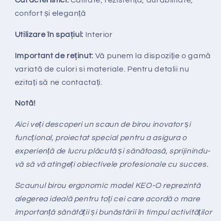
Caracteristici:
Calitate, rezistență, durabilitate,
confort și eleganță
Utilizare în spațiul:
Interior
Important de reținut:
V
ă punem la dispozi
ț
ie
o gamă
variată de culori si materiale. Pentru detalii nu
ezitați să ne contactați.
Notă!
Aici veți descoperi un scaun de birou inovator și
funcțional, proiectat special pentru a asigura o
experiență de lucru plăcută și sănătoasă, sprijinindu-
vă să vă atingeți obiectivele profesionale cu succes.
Scaunul birou ergonomic model KEO-O reprezintă
alegerea ideală pentru toți cei care acordă o mare
importanță sănătății și bunăstării în timpul activităților