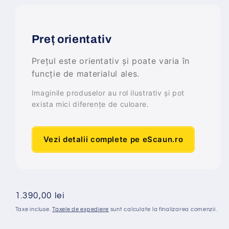
Preț orientativ
Prețul este orientativ și poate varia în
funcție de materialul ales.
Imaginile produselor au rol ilustrativ și pot
exista mici diferențe de culoare.
Vezi detalii complete pe eScaun.ro
Preț
1.390,00 lei
obișnuit
Taxe incluse.
Taxele de expediere
sunt calculate la finalizarea comenzii.