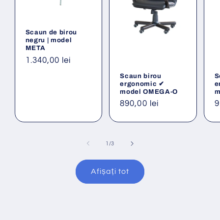
Scaun de birou
negru | model
META
Preț
1.340,00 lei
obișnuit
Scaun birou
S
ergonomic ✔
e
model OMEGA-O
m
Preț
890,00 lei
P
9
obișnuit
o
din
1
/
3
Afișați tot