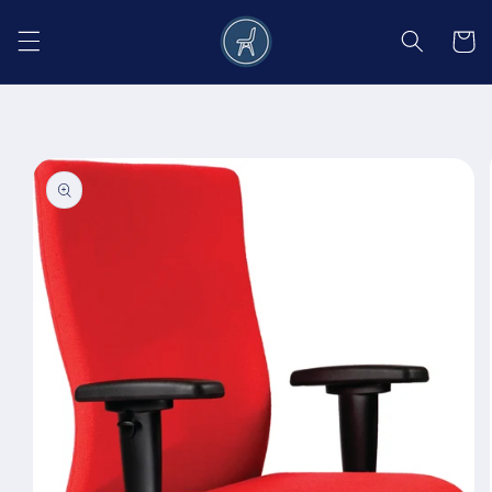
Salt la
conținut
Coș
Salt la
informațiile
despre
produs