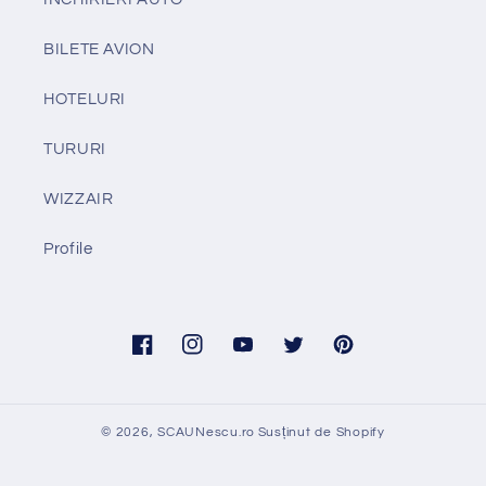
BILETE AVION
HOTELURI
TURURI
WIZZAIR
Profile
Facebook
Instagram
YouTube
Twitter
Pinterest
© 2026,
SCAUNescu.ro
Susținut de Shopify