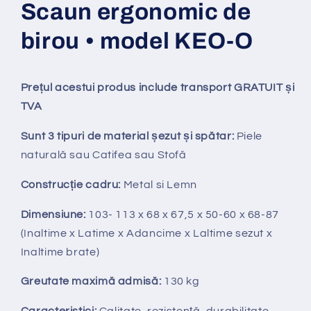
Scaun ergonomic de
birou • model KEO-O
Prețul acestui produs include transport GRATUIT și
TVA
Sunt 3 tipuri de material șezut și spătar:
Piele
natural
ă
sau Catifea sau Stofă
Construcție cadru:
Metal si Lemn
Dimensiune:
103- 113 x 68 x 67,5 x 50-60 x 68-87
(Inaltime x Latime x Adancime x Laltime sezut x
Inaltime brate)
Greutate maximă admisă:
130 kg