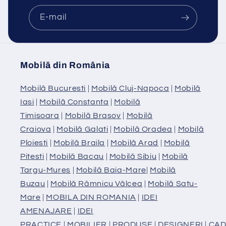
E-mail
Mobilă din România
Mobilă Bucuresti
|
Mobilă Cluj-Napoca
|
Mobilă
Iasi
|
Mobilă Constanta
|
Mobilă
Timisoara
|
Mobilă Brasov
|
Mobilă
Craiova
|
Mobilă Galati
|
Mobilă Oradea
|
Mobilă
Ploiesti
|
Mobilă Braila
|
Mobilă Arad
|
Mobilă
Pitesti
|
Mobilă Bacau
|
Mobilă Sibiu
|
Mobilă
Targu-Mures
|
Mobilă Baia-Mare
|
Mobilă
Buzau
|
Mobilă Râmnicu Vâlcea
|
Mobilă Satu-
Mare
|
MOBILA DIN ROMANIA
|
IDEI
AMENAJARE
|
IDEI
PRACTICE
|
MOBILIER
|
PRODUSE
|
DESIGNERI
|
CAD