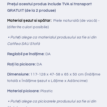
Prețul acestui produs include TVA si transport
GRATUIT (de la 2 produse)
Material șezut si spătar:
Piele naturală (de vacă) -
(diferite culori posibile)
• Puteți alege ca materialul produsului sa fie si din
Catifea SAU Stofă
Reglabil pe
î
nal
ț
ime:
DA
Ro
ț
i la picioare:
DA
Dimensiune:
117-128
x 47-58 x 65 x 50 cm (Înălțime
totală x Înălțime
ș
ezut x Lățime x Adâncime)
Material picioare:
Plastic
• Puteți alege ca picioarele produsului sa fie si din