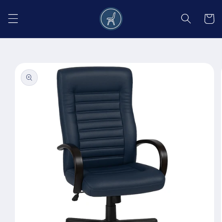
Salt la
conținut
Coș
Salt la
informațiile
despre
produs