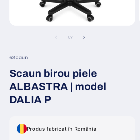
Deschide
conținutul
media
din
1
/
7
1
într-
o
fereastră
eScaun
modală
Scaun birou piele
ALBASTRA | model
DALIA P
Produs fabricat în România