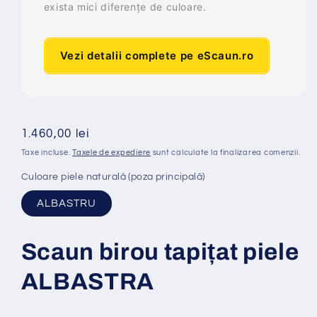
exista mici diferențe de culoare.
Vezi detalii complete pe eScaun.ro
Preț
1.460,00 lei
obișnuit
Taxe incluse.
Taxele de expediere
sunt calculate la finalizarea comenzii.
Culoare piele naturală (poza principală)
ALBASTRU
Scaun birou tapi
ț
at
piele
ALBASTRA