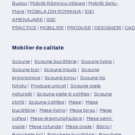
Buzau
|
Mobilă Râmnicu Vâlcea
|
Mobilă Satu-
Mare
|
MOBILA DIN ROMANIA
|
IDEI
AMENAJARE
|
IDEI
PRACTICE
|
MOBILIER
|
PRODUSE
|
DESIGNERI
|
CAD
Mobilier de calitate
Scaune
|
Scaune bucătărie
|
Scaune living
|
Scaune bar
|
Scaune insula
|
Scaune
ergonomice
|
Scaune birou
|
Scaune tip
fotoliu
|
Produse unicat
|
Scaune piele
naturală
|
Scaune piele și catifea
|
Scaune
stofă
|
Scaune catifea
|
Mese
|
Mese
bucătărie
|
Mese living
|
Mese birou
|
Mese
cafea
|
Mese dreptunghiulare
|
Mese semi-
ovale
|
Mese rotunde
|
Mese ovale
|
Bănci
|
Banchete hol
|
Banchete bucătărie
|
Banchete