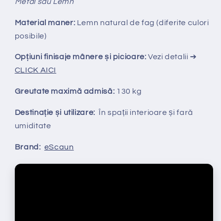
Metal sau Lemn
Material maner:
Lemn natural de fag (diferite culori
posibile)
Opțiuni finisaje mânere și picioare:
Vezi detalii ➔
CLICK AICI
Greutate maximă admisă:
130 kg
Destinație și utilizare:
În spații interioare și fară
umiditate
Brand:
eScaun