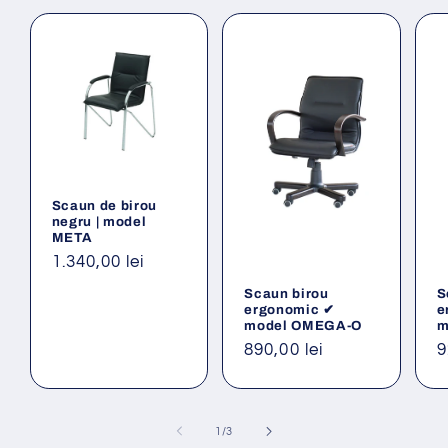
Scaun de birou
negru | model
META
Preț
1.340,00 lei
obișnuit
Scaun birou
S
ergonomic ✔
e
model OMEGA-O
m
Preț
890,00 lei
P
9
obișnuit
o
din
1
/
3