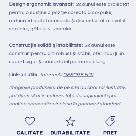
Design ergonomic avansat:
Scaunul este proiectat
pentru a susține o poziție corectă a corpului,
reducând astfel oboseala și disconfortul la nivelul
spatelui, gâtului și umerilor.
Construcție solidă și stabilitate:
Scaunul este
construit pentru a fi robust și stabil, oferindu-ți un
suport sigur și confortabil pe termen lung.
Link-uri utile
:
Informații
DESPRE NOI
Imaginile produselor de pe site au doar rol ilustrativ,
pot diferi ușor în culoare față de originalul și pot
conține accesorii neincluse în pachetul standard.
CALITATE
DURABILITATE
PRET