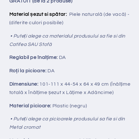
GRATUIT (de la 2 produse)
Material șezut si spătar:
Piele naturală (de vacă) -
(diferite culori posibile)
• Puteți alege ca materialul produsului sa fie si din
Catifea SAU Stofă
Reglabil pe
î
nal
ț
ime:
DA
Ro
ț
i la picioare:
DA
Dimensiune:
101-111
x 44-54 x 64 x 49
cm (Înălțime
totală x Înălțime
ș
ezut x Lățime x Adâncime)
Material picioare:
Plastic (negru)
• Puteți alege ca picioarele produsului sa fie si din
Metal cromat