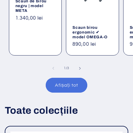
Scaun de birou
negru | model
META
Preț
1.340,00 lei
obișnuit
Scaun birou
S
ergonomic ✔
e
model OMEGA-O
m
Preț
890,00 lei
P
9
obișnuit
o
din
1
/
3
Afișați tot
Toate colecțiile