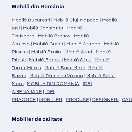
Mobilă din România
Mobilă Bucuresti
|
Mobilă Cluj-Napoca
|
Mobilă
Iasi
|
Mobilă Constanta
|
Mobilă
Timisoara
|
Mobilă Brasov
|
Mobilă
Craiova
|
Mobilă Galati
|
Mobilă Oradea
|
Mobilă
Ploiesti
|
Mobilă Braila
|
Mobilă Arad
|
Mobilă
Pitesti
|
Mobilă Bacau
|
Mobilă Sibiu
|
Mobilă
Targu-Mures
|
Mobilă Baia-Mare
|
Mobilă
Buzau
|
Mobilă Râmnicu Vâlcea
|
Mobilă Satu-
Mare
|
MOBILA DIN ROMANIA
|
IDEI
AMENAJARE
|
IDEI
PRACTICE
|
MOBILIER
|
PRODUSE
|
DESIGNERI
|
CAD
Mobilier de calitate