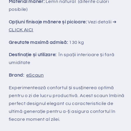
Material maner:
Lemn natural
(diferite culori
posibile)
Opțiuni finisaje mânere și picioare:
Vezi detalii ➔
CLICK AICI
Greutate maximă admisă:
130 kg
Destinație și utilizare:
În spații interioare și fară
umiditate
Brand:
eScaun
Experimentează confortul și susținerea optimă
pentru o zi de lucru productivă. Acest scaun îmbină
perfect designul elegant cu caracteristicile de
ultimă generație pentru a-ți asigura confortul în
fiecare moment al zilei.