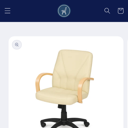
Salt la
conținut
Coș
Salt la
informațiile
despre
produs