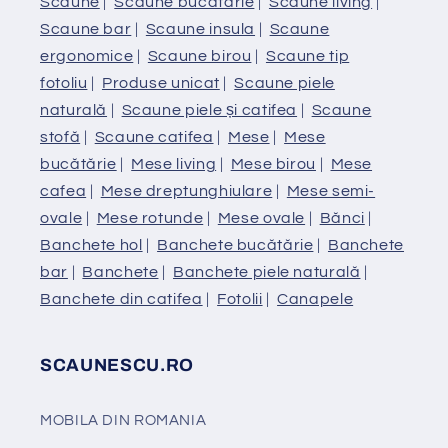
Scaune
|
Scaune bucătărie
|
Scaune living
|
Scaune bar
|
Scaune insula
|
Scaune
ergonomice
|
Scaune birou
|
Scaune tip
fotoliu
|
Produse unicat
|
Scaune piele
naturală
|
Scaune piele și catifea
|
Scaune
stofă
|
Scaune catifea
|
Mese
|
Mese
bucătărie
|
Mese living
|
Mese birou
|
Mese
cafea
|
Mese dreptunghiulare
|
Mese semi-
ovale
|
Mese rotunde
|
Mese ovale
|
Bănci
|
Banchete hol
|
Banchete bucătărie
|
Banchete
bar
|
Banchete
|
Banchete piele naturală
|
Banchete din catifea
|
Fotolii
|
Canapele
SCAUNESCU.RO
MOBILA DIN ROMANIA