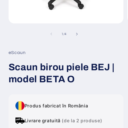
Deschide
conținutul
media
din
1
/
4
1
într-
o
fereastră
eScaun
modală
Scaun birou piele BEJ |
model BETA O
Produs fabricat în România
Livrare gratuită
(de la 2 produse)