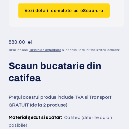
Vezi detalii complete pe eScaun.ro
Preț
880,00 lei
obișnuit
Taxe incluse.
Taxele de expediere
sunt calculate la finalizarea comenzii.
Scaun bucatarie din
catifea
Prețul acestui produs include TVA si Transport
GRATUIT (de la 2 produse)
Material șezut si spătar:
Catifea
(diferite culori
posibile)