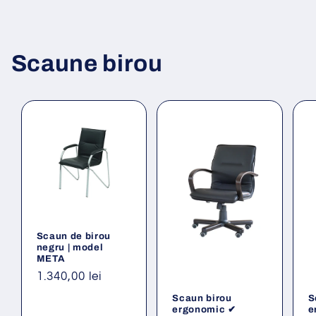
Scaune birou
Scaun de birou
negru | model
META
Preț
1.340,00 lei
obișnuit
Scaun birou
S
ergonomic ✔
e