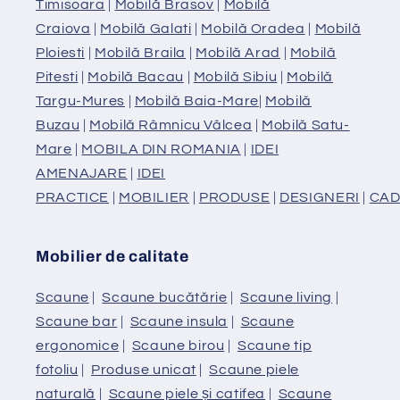
Timisoara
|
Mobilă Brasov
|
Mobilă
Craiova
|
Mobilă Galati
|
Mobilă Oradea
|
Mobilă
Ploiesti
|
Mobilă Braila
|
Mobilă Arad
|
Mobilă
Pitesti
|
Mobilă Bacau
|
Mobilă Sibiu
|
Mobilă
Targu-Mures
|
Mobilă Baia-Mare
|
Mobilă
Buzau
|
Mobilă Râmnicu Vâlcea
|
Mobilă Satu-
Mare
|
MOBILA DIN ROMANIA
|
IDEI
AMENAJARE
|
IDEI
PRACTICE
|
MOBILIER
|
PRODUSE
|
DESIGNERI
|
CAD
Mobilier de calitate
Scaune
|
Scaune bucătărie
|
Scaune living
|
Scaune bar
|
Scaune insula
|
Scaune
ergonomice
|
Scaune birou
|
Scaune tip
fotoliu
|
Produse unicat
|
Scaune piele
naturală
|
Scaune piele și catifea
|
Scaune