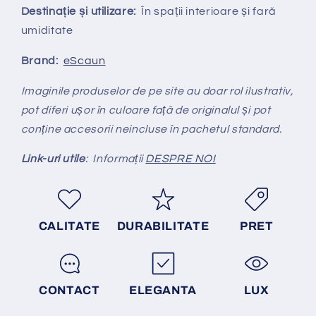
Destinație și utilizare:
În spații interioare și fară
umiditate
Brand:
eScaun
Imaginile produselor de pe site au doar rol ilustrativ,
pot diferi ușor în culoare față de originalul și pot
conține accesorii neincluse în pachetul standard.
Link-uri utile
: Informații
DESPRE NOI
CALITATE
DURABILITATE
PRET
CONTACT
ELEGANTA
LUX