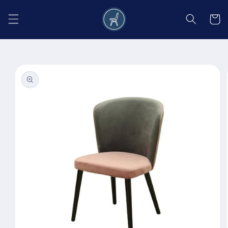
Salt la
conținut
Coș
Salt la
informațiile
despre
produs