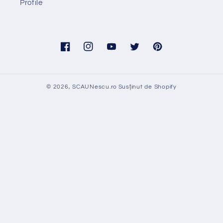
Profile
Facebook
Instagram
YouTube
Twitter
Pinterest
© 2026,
SCAUNescu.ro
Susținut de Shopify