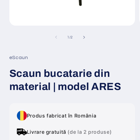
Deschide
conținutul
media
din
1
/
2
1
într-
o
fereastră
eScaun
modală
Scaun bucatarie din
material | model ARES
Produs fabricat în România
Livrare gratuită
(de la 2 produse)