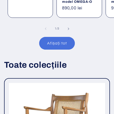
model OMEGA-O
m
Preț
890,00 lei
P
9
obișnuit
o
din
1
/
3
Afișați tot
Toate colecțiile