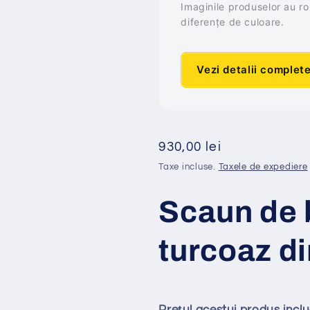
Imaginile produselor au rol 
diferențe de culoare.
Vezi detalii complet
Preț
930,00 lei
obișnuit
Taxe incluse.
Taxele de expediere
Scaun de 
turcoaz di