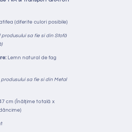
lude TVA si Transport GRATUIT
tifea
(diferite culori posibile)
 produsului sa fie si din Stofă
ă)
re:
Lemn natural de fag
 produsului sa fie si din Metal
47 cm (Înălțime totală x
Adâncime)
t