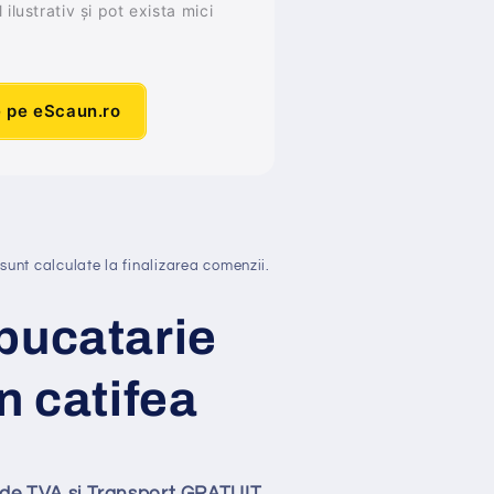
ilustrativ și pot exista mici
e pe eScaun.ro
sunt calculate la finalizarea comenzii.
bucatarie
n catifea