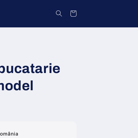
Coș
bucatarie
 model
România