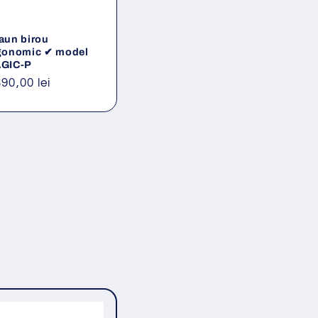
aun birou
gonomic ✔ model
GIC-P
eț
390,00 lei
ișnuit