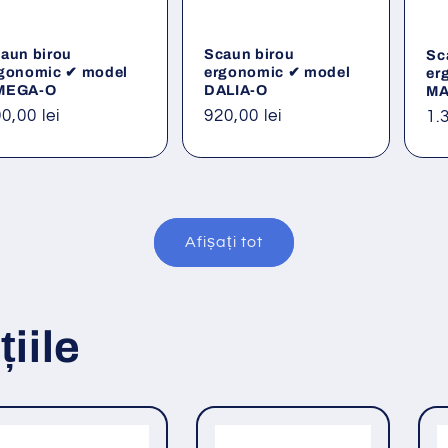
aun birou
Scaun birou
Sc
gonomic ✔ model
ergonomic ✔ model
er
MEGA-O
DALIA-O
MA
eț
0,00 lei
Preț
920,00 lei
Pr
1.
ișnuit
obișnuit
ob
Afișați tot
iile