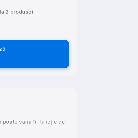
 la 2 produse)
ică
și poate varia în funcție de