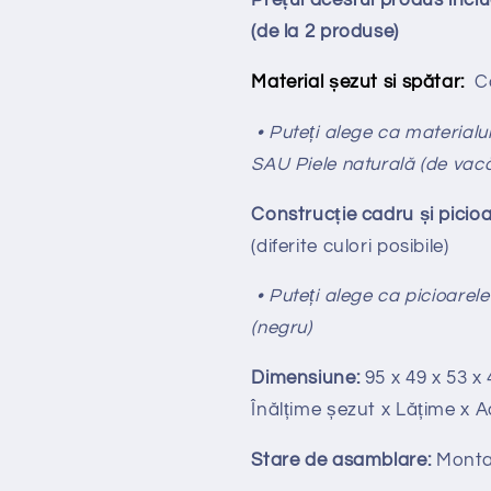
Prețul acestui produs inc
(de la 2 produse)
Material șezut si spătar:
Ca
• Puteți alege ca materialul
SAU Piele naturală (de vac
Construcție cadru și picioa
(diferite culori posibile)
• Puteți alege ca picioarele
(negru)
Dimensiune:
95 x 49 x 53 x 
Înălțime
ș
ezut x Lățime x 
Stare de asamblare:
Monta