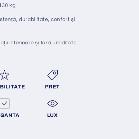
130 kg
stență, durabilitate, confort și
ții interioare și fară umiditate
BILITATE
PRET
EGANTA
LUX