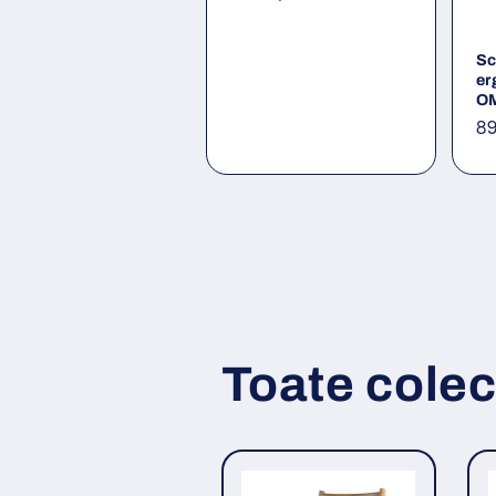
obișnuit
Sc
er
O
Pr
89
ob
Toate colecț