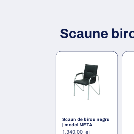
Scaune bir
Scaun de birou negru
| model META
Preț
1.340,00 lei