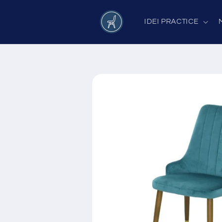
Salt la
conținut
IDEI PRACTICE
Salt la
informațiile
despre
produs