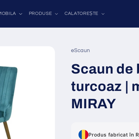
MOBILA
PRODUSE
CALATOREȘTE
eScaun
Scaun de 
turcoaz |
MIRAY
Produs fabricat în 