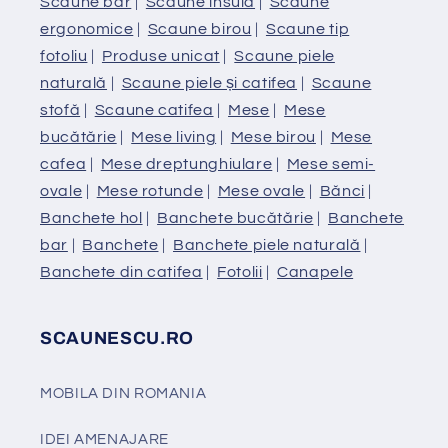
Scaune bar
|
Scaune insula
|
Scaune
ergonomice
|
Scaune birou
|
Scaune tip
fotoliu
|
Produse unicat
|
Scaune piele
naturală
|
Scaune piele și catifea
|
Scaune
stofă
|
Scaune catifea
|
Mese
|
Mese
bucătărie
|
Mese living
|
Mese birou
|
Mese
cafea
|
Mese dreptunghiulare
|
Mese semi-
ovale
|
Mese rotunde
|
Mese ovale
|
Bănci
|
Banchete hol
|
Banchete bucătărie
|
Banchete
bar
|
Banchete
|
Banchete piele naturală
|
Banchete din catifea
|
Fotolii
|
Canapele
SCAUNESCU.RO
MOBILA DIN ROMANIA
IDEI AMENAJARE