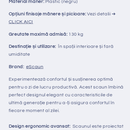
Material maner:
Plastic (negru)
Opțiuni finisaje mânere și picioare:
Vezi detalii ➔
CLICK AICI
Greutate maximă admisă:
130 kg
Destinație și utilizare:
În spații interioare și fară
umiditate
Brand:
eScaun
Experimentează confortul și susținerea optimă
pentru o zi de lucru productivă. Acest scaun îmbină
perfect designul elegant cu caracteristicile de
ultimă generație pentru a-ți asigura confortul în
fiecare moment al zilei.
Design ergonomic avansat:
Scaunul este proiectat