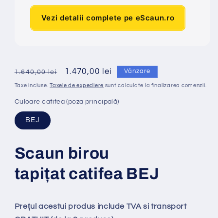
Vezi detalii complete pe eScaun.ro
Preț
Preț
1.470,00 lei
Vânzare
1.640,00 lei
obișnuit
redus
Taxe incluse.
Taxele de expediere
sunt calculate la finalizarea comenzii.
Culoare catifea (poza principală)
BEJ
Scaun birou
tapi
ț
at
catifea BEJ
Prețul acestui produs include TVA si transport