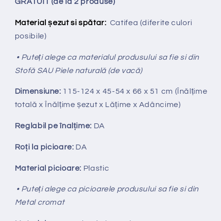
GRATUIT (de la 2 produse)
Material șezut si spătar:
Catifea (diferite culori
posibile)
• Puteți alege ca materialul produsului sa fie si din
Stofă SAU Piele naturală (de vacă)
Dimensiune:
115-124
x 45-54 x 66 x 51 cm (Înălțime
totală x Înălțime șezut x Lățime x Adâncime)
Reglabil pe
î
nal
ț
ime:
DA
Ro
ț
i la picioare:
DA
Material picioare:
Plastic
• Puteți alege ca picioarele produsului sa fie si din
Metal cromat