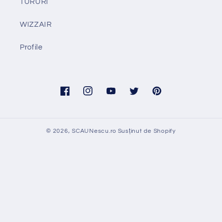
TURURI
WIZZAIR
Profile
Facebook
Instagram
YouTube
Twitter
Pinterest
© 2026,
SCAUNescu.ro
Susținut de Shopify