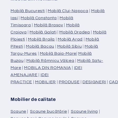
Mobilă Bucuresti
|
Mobilă Cluj-Napoca
|
Mobilă
Iasi
|
Mobilă Constanta
|
Mobilă
Timisoara
|
Mobilă Brasov
|
Mobilă
Craiova
|
Mobilă Galati
|
Mobilă Oradea
|
Mobilă
Ploiesti
|
Mobilă Braila
|
Mobilă Arad
|
Mobilă
Pitesti
|
Mobilă Bacau
|
Mobilă Sibiu
|
Mobilă
Targu-Mures
|
Mobilă Baia-Mare
|
Mobilă
Buzau
|
Mobilă Râmnicu Vâlcea
|
Mobilă Satu-
Mare
|
MOBILA DIN ROMANIA
|
IDEI
AMENAJARE
|
IDEI
PRACTICE
|
MOBILIER
|
PRODUSE
|
DESIGNERI
|
CAD
Mobilier de calitate
Scaune
|
Scaune bucătărie
|
Scaune living
|