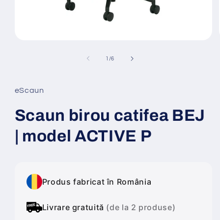
Deschide
conținutul
media
din
1
/
6
1
într-
o
fereastră
eScaun
modală
Scaun birou catifea BEJ
| model ACTIVE P
Produs fabricat în România
Livrare gratuită
(de la 2 produse)