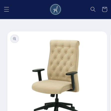
Salt la
conținut
Coș
Salt la
informațiile
despre
produs