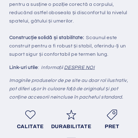
pentru a susține o poziție corectă a corpului,
reducând astfel oboseala și disconfortul la nivelul
spatelui, gâtului și umerilor.
Construcție solidă și stabilitate:
Scaunul este
construit pentru a fi robust și stabil, oferindu-ți un
suport sigur și confortabil pe termen lung.
Link-uri utile
:
Informații
DESPRE NOI
Imaginile produselor de pe site au doar rol ilustrativ,
pot diferi ușor în culoare față de originalul și pot
conține accesorii neincluse în pachetul standard.
CALITATE
DURABILITATE
PRET