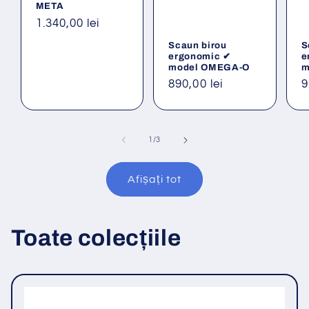
META
Preț
1.340,00 lei
obișnuit
Scaun birou
S
ergonomic ✔
e
model OMEGA-O
m
Preț
890,00 lei
P
9
obișnuit
o
din
1
/
3
Afișați tot
Toate colecțiile