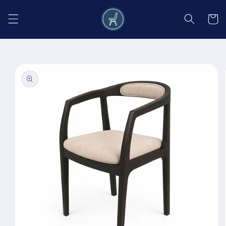
Salt la
conținut
Coș
Salt la
informațiile
despre
produs