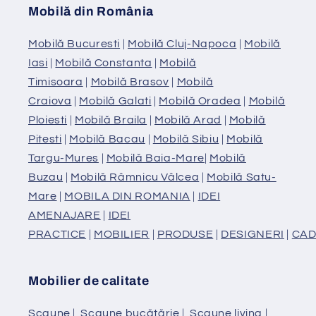
Mobilă din România
Mobilă Bucuresti
|
Mobilă Cluj-Napoca
|
Mobilă
Iasi
|
Mobilă Constanta
|
Mobilă
Timisoara
|
Mobilă Brasov
|
Mobilă
Craiova
|
Mobilă Galati
|
Mobilă Oradea
|
Mobilă
Ploiesti
|
Mobilă Braila
|
Mobilă Arad
|
Mobilă
Pitesti
|
Mobilă Bacau
|
Mobilă Sibiu
|
Mobilă
Targu-Mures
|
Mobilă Baia-Mare
|
Mobilă
Buzau
|
Mobilă Râmnicu Vâlcea
|
Mobilă Satu-
Mare
|
MOBILA DIN ROMANIA
|
IDEI
AMENAJARE
|
IDEI
PRACTICE
|
MOBILIER
|
PRODUSE
|
DESIGNERI
|
CAD
Mobilier de calitate
Scaune
|
Scaune bucătărie
|
Scaune living
|