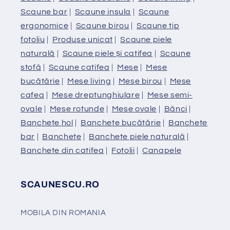
Scaune bar
|
Scaune insula
|
Scaune
ergonomice
|
Scaune birou
|
Scaune tip
fotoliu
|
Produse unicat
|
Scaune piele
naturală
|
Scaune piele și catifea
|
Scaune
stofă
|
Scaune catifea
|
Mese
|
Mese
bucătărie
|
Mese living
|
Mese birou
|
Mese
cafea
|
Mese dreptunghiulare
|
Mese semi-
ovale
|
Mese rotunde
|
Mese ovale
|
Bănci
|
Banchete hol
|
Banchete bucătărie
|
Banchete
bar
|
Banchete
|
Banchete piele naturală
|
Banchete din catifea
|
Fotolii
|
Canapele
SCAUNESCU.RO
MOBILA DIN ROMANIA