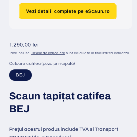
Vezi detalii complete pe eScaun.ro
Preț
1.290,00 lei
obișnuit
Taxe incluse.
Taxele de expediere
sunt calculate la finalizarea comenzii.
Culoare catifea (poza principală)
BEJ
Scaun tapi
ț
at
catifea
BEJ
Prețul acestui produs include TVA si Transport