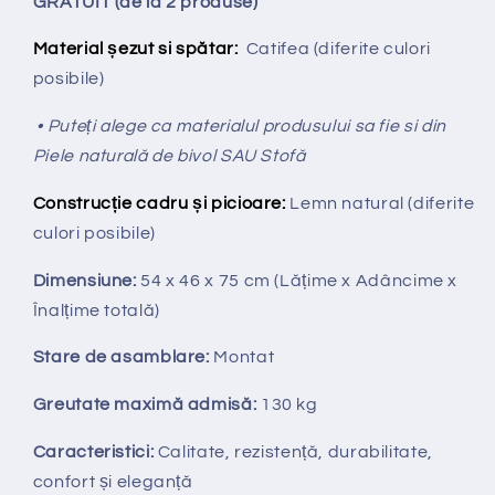
GRATUIT (de la 2 produse)
Material șezut si spătar:
Catifea (diferite culori
posibile)
• Puteți alege ca materialul produsului sa fie si din
Piele naturală de bivol SAU Stofă
Construcție cadru și picioare:
Lemn natural (diferite
culori posibile)
Dimensiune:
54 x 46 x 75 cm
(Lățime x Adâncime x
Înalțime totală
)
Stare de asamblare:
Montat
Greutate maximă admisă:
130 kg
Caracteristici:
Calitate, rezistență, durabilitate,
confort și eleganță