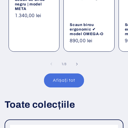
negru | model
META
Preț
1.340,00 lei
obișnuit
Scaun birou
S
ergonomic ✔
e
model OMEGA-O
m
Preț
890,00 lei
P
9
obișnuit
o
din
1
/
3
Afișați tot
Toate colecțiile