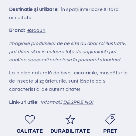
Destinație și utilizare:
În spații interioare și fară
umiditate
Brand:
eScaun
Imaginile produselor de pe site au doar rol ilustrativ,
pot diferi ușor în culoare față de originalul și pot
conține accesorii neincluse în pachetul standard.
La pielea naturală de bivol, cicatricile, mușcăturile
de insecte și zgârieturile, sunt lăsate ca și
caracteristici de autenticitate!
Link-uri utile
:
Informații
DESPRE NOI
CALITATE
DURABILITATE
PRET