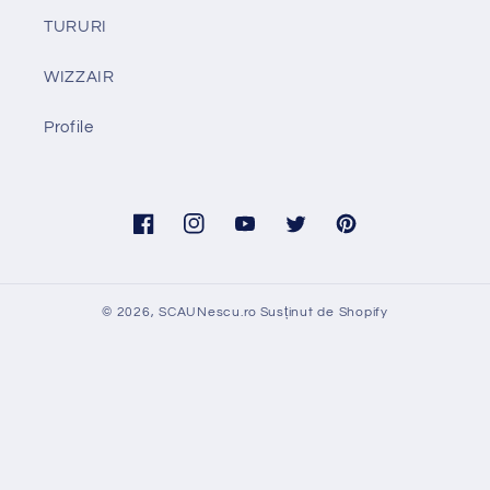
TURURI
WIZZAIR
Profile
Facebook
Instagram
YouTube
Twitter
Pinterest
© 2026,
SCAUNescu.ro
Susținut de Shopify