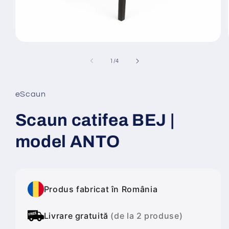
Deschide
conținutul
media
din
1
/
4
1
într-
o
fereastră
eScaun
modală
Scaun catifea BEJ |
model ANTO
Produs fabricat în România
Livrare gratuită
(de la 2 produse)