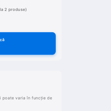
 la 2 produse)
ică
și poate varia în funcție de