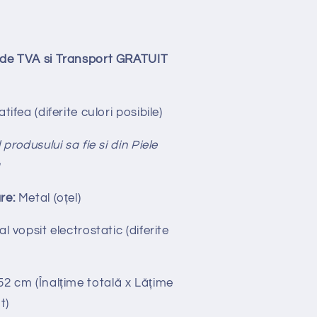
lude TVA si Transport GRATUIT
tifea (diferite culori posibile)
produsului sa fie si din Piele
ă
re:
Metal (oțel)
l vopsit electrostatic (diferite
x 52 cm
(Înalțime totală x
Lățime
t)