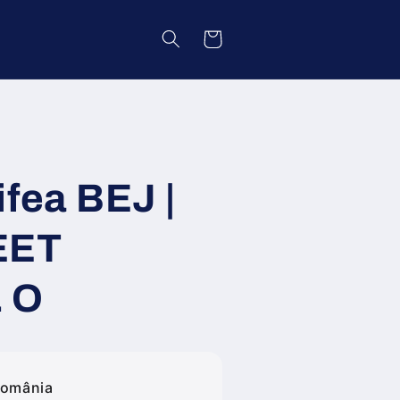
Coș
fea BEJ |
EET
 O
România