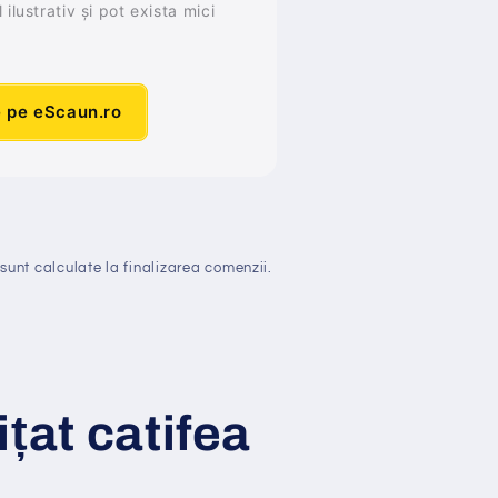
ilustrativ și pot exista mici
e pe eScaun.ro
sunt calculate la finalizarea comenzii.
i
ț
at
catifea