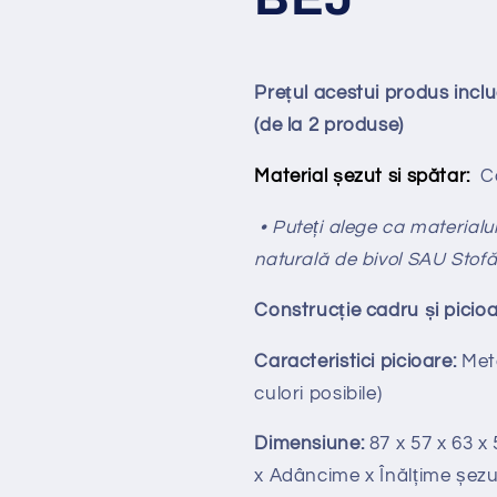
Prețul acestui produs inc
(de la 2 produse)
Material șezut si spătar:
Ca
• Puteți alege ca materialul 
naturală de bivol SAU Stof
Construcție cadru și picioa
Caracteristici picioare:
Meta
culori posibile)
Dimensiune:
87 x 57 x 63 
x Adâncime x Înălțime șezu