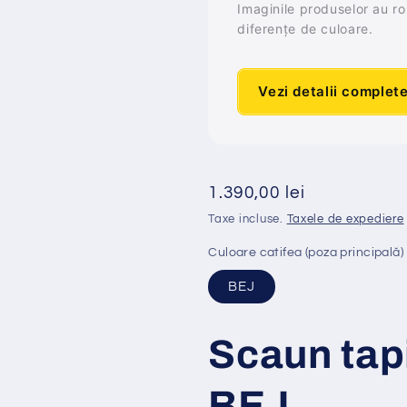
Imaginile produselor au rol 
diferențe de culoare.
Vezi detalii complet
Preț
1.390,00 lei
obișnuit
Taxe incluse.
Taxele de expediere
Culoare catifea (poza principală)
BEJ
Scaun tap
BEJ