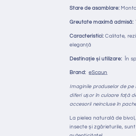
Stare de asamblare:
Monta
Greutate maximă admisă:
Caracteristici:
Calitate, rezi
eleganță
Destinație și utilizare:
În spa
Brand:
eScaun
Imaginile produselor de pe si
diferi ușor în culoare față d
accesorii neincluse în pach
La pielea naturală de bivol,
insecte și zgârieturile, sunt
autenticitate!