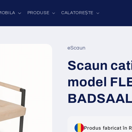
MOBILA
PRODUSE
CALATOREȘTE
eScaun
Scaun cati
model FL
BADSAAL
Produs fabricat în 