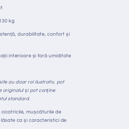
t
130 kg
stență, durabilitate, confort și
ții interioare și fară umiditate
te au doar rol ilustrativ, pot
e originalul și pot conține
etul standard.
 cicatricile, mușcăturile de
 lăsate ca și caracteristici de