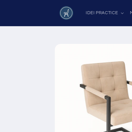
Salt la
conținut
IDEI PRACTICE
Salt la
informațiile
despre
produs