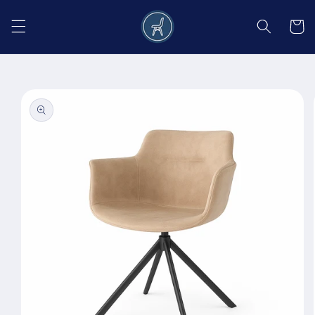
Salt la
conținut
Coș
Salt la
informațiile
despre
produs