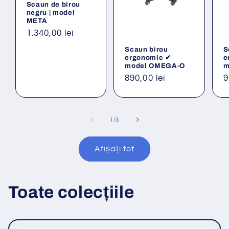
Scaun de birou
negru | model
META
Preț
1.340,00 lei
obișnuit
Scaun birou
S
ergonomic ✔
e
model OMEGA-O
m
Preț
890,00 lei
P
9
obișnuit
o
din
1
/
3
Afișați tot
Toate colecțiile