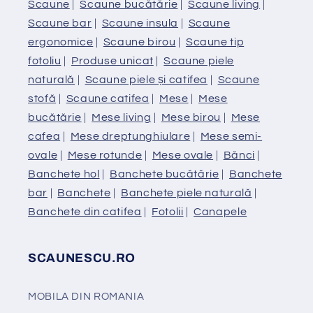
Scaune
|
Scaune bucătărie
|
Scaune living
|
Scaune bar
|
Scaune insula
|
Scaune
ergonomice
|
Scaune birou
|
Scaune tip
fotoliu
|
Produse unicat
|
Scaune piele
naturală
|
Scaune piele și catifea
|
Scaune
stofă
|
Scaune catifea
|
Mese
|
Mese
bucătărie
|
Mese living
|
Mese birou
|
Mese
cafea
|
Mese dreptunghiulare
|
Mese semi-
ovale
|
Mese rotunde
|
Mese ovale
|
Bănci
|
Banchete hol
|
Banchete bucătărie
|
Banchete
bar
|
Banchete
|
Banchete piele naturală
|
Banchete din catifea
|
Fotolii
|
Canapele
SCAUNESCU.RO
MOBILA DIN ROMANIA