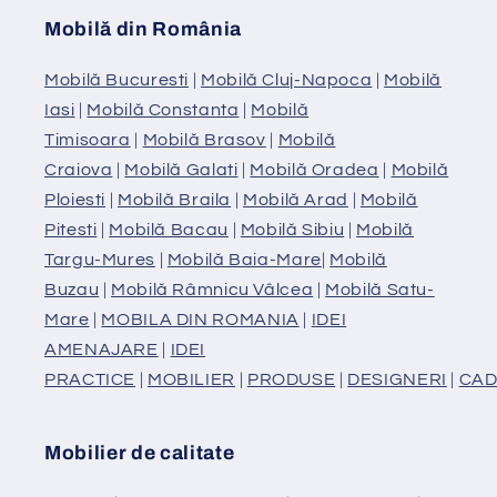
Mobilă din România
Mobilă Bucuresti
|
Mobilă Cluj-Napoca
|
Mobilă
Iasi
|
Mobilă Constanta
|
Mobilă
Timisoara
|
Mobilă Brasov
|
Mobilă
Craiova
|
Mobilă Galati
|
Mobilă Oradea
|
Mobilă
Ploiesti
|
Mobilă Braila
|
Mobilă Arad
|
Mobilă
Pitesti
|
Mobilă Bacau
|
Mobilă Sibiu
|
Mobilă
Targu-Mures
|
Mobilă Baia-Mare
|
Mobilă
Buzau
|
Mobilă Râmnicu Vâlcea
|
Mobilă Satu-
Mare
|
MOBILA DIN ROMANIA
|
IDEI
AMENAJARE
|
IDEI
PRACTICE
|
MOBILIER
|
PRODUSE
|
DESIGNERI
|
CAD
Mobilier de calitate