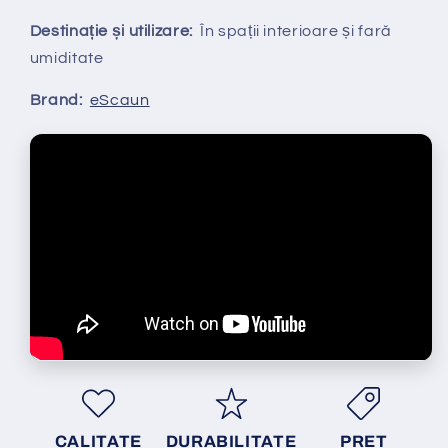
Destinație și utilizare:
În spații interioare și fară
umiditate
Brand:
eScaun
CALITATE
DURABILITATE
PRET