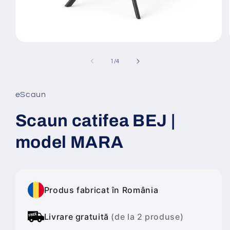
Deschide
conținutul
media
din
1
/
4
1
într-
o
fereastră
eScaun
modală
Scaun catifea BEJ |
model MARA
Produs fabricat în România
Livrare gratuită
(de la 2 produse)