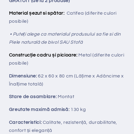
GRATUIT (de la 2 produse)
Material șezut si spătar:
Catifea (diferite culori
posibile)
• Puteți alege ca materialul produsului sa fie si din
Piele naturală de bivol SAU Stofă
Construcție cadru și picioare:
Metal (diferite culori
posibile)
Dimensiune:
62 x 60 x 80 cm
(Lățime x Adâncime x
Înalțime totală
)
Stare de asamblare:
Montat
Greutate maximă admisă:
130 kg
Caracteristici:
Calitate, rezistență, durabilitate,
confort și eleganță