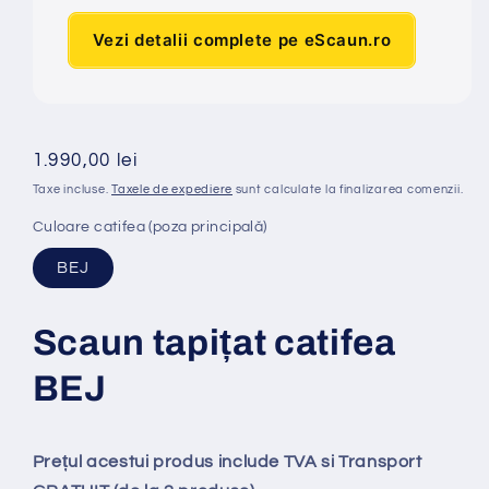
Vezi detalii complete pe eScaun.ro
Preț
1.990,00 lei
obișnuit
Taxe incluse.
Taxele de expediere
sunt calculate la finalizarea comenzii.
Culoare catifea (poza principală)
BEJ
Scaun tapi
ț
at
catifea
BEJ
Prețul acestui produs include TVA si Transport