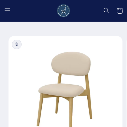
Salt la
conținut
Coș
Salt la
informațiile
despre
produs