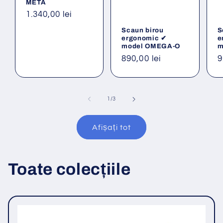
META
Preț
1.340,00 lei
obișnuit
Scaun birou
S
ergonomic ✔
e
model OMEGA-O
m
Preț
890,00 lei
P
9
obișnuit
o
din
1
/
3
Afișați tot
Toate colecțiile