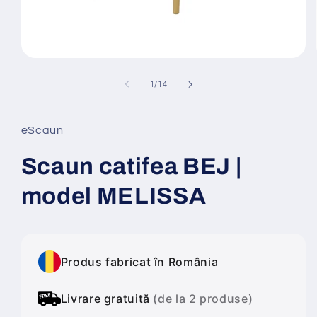
Deschide
conținutul
media
din
1
/
14
1
într-
o
fereastră
eScaun
modală
Scaun catifea BEJ |
model MELISSA
Produs fabricat în România
Livrare gratuită
(de la 2 produse)