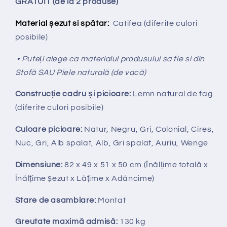
GRATUIT (de la 2 produse)
Material șezut si spătar:
Catifea
(diferite culori
posibile)
• Puteți alege ca materialul produsului sa fie si din
Stofă SAU Piele naturală (de vacă)
Construcție cadru și picioare:
Lemn natural de fag
(diferite culori posibile)
Culoare picioare:
Natur, Negru, Gri, Colonial, Cires,
Nuc, Gri, Alb spalat, Alb, Gri spalat, Auriu, Wenge
Dimensiune:
82 x 49 x 51 x 50 cm (Înălțime totală x
Înălțime
ș
ezut x Lățime x Adâncime)
Stare de asamblare:
Montat
Greutate maximă admisă:
130 kg