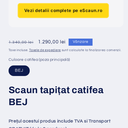
Vezi detalii complete pe eScaun.ro
Preț
Preț
1.290,00 lei
Vânzare
1.340,00 lei
obișnuit
redus
Taxe incluse.
Taxele de expediere
sunt calculate la finalizarea comenzii.
Culoare catifea (poza principală)
BEJ
Scaun tapi
ț
at catifea
BEJ
Prețul acestui produs include TVA si Transport