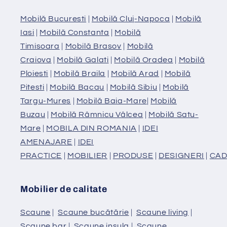
Mobilă Bucuresti
|
Mobilă Cluj-Napoca
|
Mobilă
Iasi
|
Mobilă Constanta
|
Mobilă
Timisoara
|
Mobilă Brasov
|
Mobilă
Craiova
|
Mobilă Galati
|
Mobilă Oradea
|
Mobilă
Ploiesti
|
Mobilă Braila
|
Mobilă Arad
|
Mobilă
Pitesti
|
Mobilă Bacau
|
Mobilă Sibiu
|
Mobilă
Targu-Mures
|
Mobilă Baia-Mare
|
Mobilă
Buzau
|
Mobilă Râmnicu Vâlcea
|
Mobilă Satu-
Mare
|
MOBILA DIN ROMANIA
|
IDEI
AMENAJARE
|
IDEI
PRACTICE
|
MOBILIER
|
PRODUSE
|
DESIGNERI
|
CAD
Mobilier de calitate
Scaune
|
Scaune bucătărie
|
Scaune living
|
Scaune bar
|
Scaune insula
|
Scaune